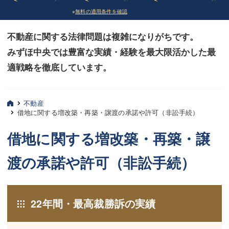
※
無料の適用条件を確認
債務整理
債務整理
不動産に関する法律問題は複雑になりがちです。
法律相談など（その他）
法律相談など（その他）
みずほ中央では豊富な実績・経験を最大限活かした最
お客様へ
お客様へ
適戦略を徹底しています。
みずほ中央の特長・実質編
みずほ中央の特長・実質編
みずほ中央の特長・形式編
みずほ中央の特長・形式編
不動産
借地に関する増改築・再築・譲渡の承諾や許可（非訟手続）
弁護士紹介
弁護士紹介
借地に関する増改築・再築・譲
三平 聡史
三平 聡史
渡の承諾や許可（非訟手続）
酒井 博之
酒井 博之
坂本 陽一
坂本 陽一
22年間・最高裁勝訴の実績
桶川 聡
桶川 聡