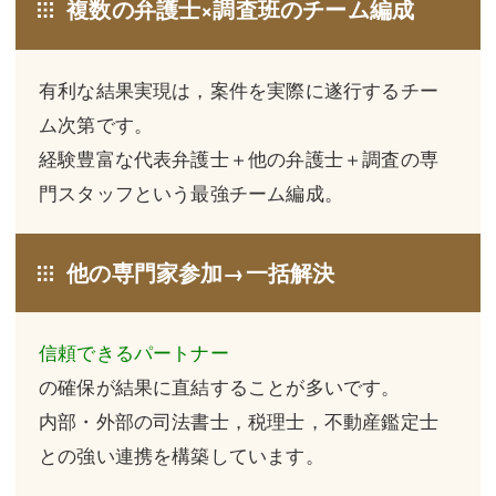
複数の弁護士×調査班のチーム編成
不動産登記
商業登記
商業登記
調査・書面作成
有利な結果実現は，案件を実際に遂行するチー
ム次第です。
調査・書面作成
債務整理
経験豊富な代表弁護士＋他の弁護士＋調査の専
マスコミ取材・実績
債務整理
門スタッフという最強チーム編成。
マスコミ取材・実績
アクセス
他の専門家参加→一括解決
アクセス
東京事務所 (新宿・四谷)
東京事務所 (新宿・四谷)
埼玉事務所 (さいたま市)
信頼できるパートナー
埼玉事務所 (さいたま市)
川口事務所（埼玉県川口市）
の確保が結果に直結することが多いです。
お問い合せフォーム
川口事務所（埼玉県川口市）
内部・外部の司法書士，税理士，不動産鑑定士
との強い連携を構築しています。