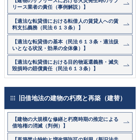
【建物のサブリースにおける火災発生時のサブ
リース業者の責任（事例解説）】
【適法な転貸借における転借人の賃貸人への賃
料支払義務（民法６１３条）】
【適法な転貸借の基本（民法６１３条・適法扱
いとなる状況・効果の全体像）】
【適法な転貸借における目的物返還義務・滅失
毀損時の賠償責任（民法６１３条）】
旧借地法の建物の朽廃と再築（建替）
【建物の大規模な修繕と朽廃時期の推定による
借地権の消滅（判例）】
【再築禁止特約と増改築許可の利用（新旧法共