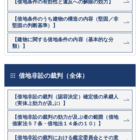
【借地条件の有効性と違反への解除の効力】
【借地条件のうち建物の構造の内容（堅固／非
堅固の判断基準）】
【建物に関する借地条件の内容（基本的な分
類）】
借地非訟の裁判（全体）
【借地非訟の裁判（認容決定）確定後の承継人
（実体上効力が及ぶ）】
【借地非訟の裁判の効力が及ぶ者の範囲（借地
借家法５７条・借地法１４条の１０）】
【借地非訟の裁判における鑑定委員会とその意