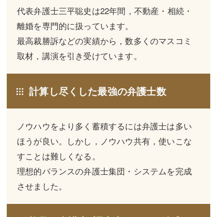
三平 隆史
三平 隆史
代表弁護士三平聡史は22年間，不動産・相続・
吉元 優仁
吉元 優仁
離婚を専門的に扱っています。
最高裁勝訴などの実績から，数多くのマスコミ
弁護士費用
小川 祐
取材，講演を引き受けています。
弁護士費用
不動産
不動産
相続・遺言
計算し尽くした最強の弁護士数
相続・遺言
離婚（夫婦間トラブル）
ノウハウをより多く蓄積するには弁護士は多い
離婚（夫婦間トラブル）
企業法務
ほうが良い。しかし，ノウハウ共有，使いこな
企業法務
労働問題（解雇，残業等）
すことは難しくなる。
労働問題（解雇，残業等）
刑事弁護
理想的バランスの弁護士集団・システムを完成
させました。
刑事弁護
交通事故
交通事故
不動産登記