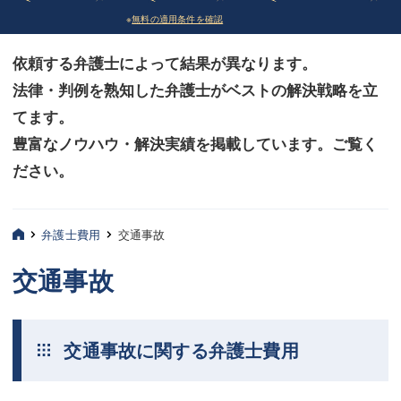
※
無料の適用条件を確認
債務整理
債務整理
依頼する弁護士によって結果が異なります。
法律相談など（その他）
法律相談など（その他）
法律・判例を熟知した弁護士がベストの解決戦略を立
お客様へ
お客様へ
てます。
みずほ中央の特長・実質編
みずほ中央の特長・実質編
豊富なノウハウ・解決実績を掲載しています。ご覧く
ださい。
みずほ中央の特長・形式編
みずほ中央の特長・形式編
弁護士紹介
弁護士紹介
弁護士費用
交通事故
三平 聡史
三平 聡史
交通事故
酒井 博之
酒井 博之
坂本 陽一
坂本 陽一
交通事故に関する弁護士費用
桶川 聡
桶川 聡