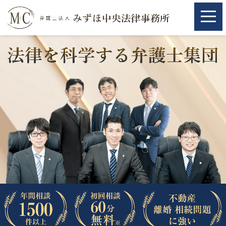
ホーム
ホーム
取扱分野
取扱分野
不動産
不動産
相続・遺言
相続・遺言
離婚（夫婦間トラブル）
離婚（夫婦間トラブル）
企業法務
企業法務
労働問題（解雇，残業等）
労働問題（解雇，残業等）
刑事弁護
刑事弁護
交通事故
交通事故