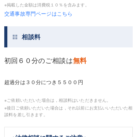
三平 隆史
三平 隆史
※掲載した金額は消費税１０％を含みます。
交通事故専門ページはこちら
吉元 優仁
吉元 優仁
弁護士費用
小川 祐
相談料
弁護士費用
不動産
不動産
相続・遺言
初回６０分のご相談は
無料
相続・遺言
離婚（夫婦間トラブル）
離婚（夫婦間トラブル）
企業法務
超過分は３０分につき５５００円
企業法務
労働問題（解雇，残業等）
※ご依頼いただいた場合は，相談料はいただきません。
労働問題（解雇，残業等）
刑事弁護
※後日ご依頼いただいた場合は，それ以前にお支払いいただいた相
談料を差し引きます。
刑事弁護
交通事故
交通事故
不動産登記