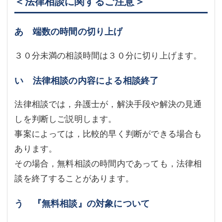
＜法律相談に関するご注意＞
不動産登記
商業登記
あ 端数の時間の切り上げ
商業登記
調査・書面作成
３０分未満の相談時間は３０分に切り上げます。
調査・書面作成
債務整理
い 法律相談の内容による相談終了
マスコミ取材・実績
債務整理
マスコミ取材・実績
アクセス
法律相談では，弁護士が，解決手段や解決の見通
しを判断しご説明します。
アクセス
東京事務所 (新宿・四谷)
事案によっては，比較的早く判断ができる場合も
東京事務所 (新宿・四谷)
埼玉事務所 (さいたま市)
あります。
その場合，無料相談の時間内であっても，法律相
埼玉事務所 (さいたま市)
川口事務所（埼玉県川口市）
談を終了することがあります。
お問い合せフォーム
川口事務所（埼玉県川口市）
う 『無料相談』の対象について