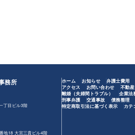
事務所
ホーム
お知らせ
弁護士費用
アクセス
お問い合わせ
不動産
離婚（夫婦間トラブル）
企業法
刑事弁護
交通事故
債務整理
一丁目ビル3階
特定商取引法に基づく表示
カテ
地18 大宮三貴ビル4階