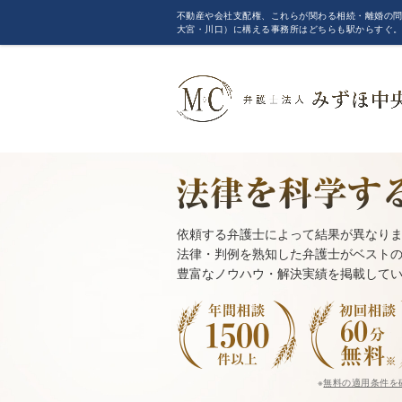
不動産や会社支配権、これらが関わる相続・離婚の問
大宮・川口）に構える事務所はどちらも駅からすぐ
依頼する弁護士によって結果が異なり
法律・判例を熟知した弁護士がベスト
豊富なノウハウ・解決実績を掲載して
※
無料の適用条件を