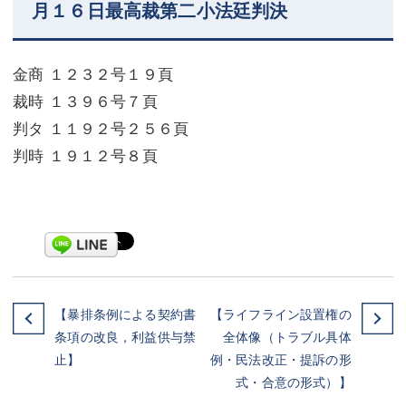
月１６日最高裁第二小法廷判決
金商 １２３２号１９頁
裁時 １３９６号７頁
判タ １１９２号２５６頁
判時 １９１２号８頁
【暴排条例による契約書
【ライフライン設置権の
条項の改良，利益供与禁
全体像（トラブル具体
止】
例・民法改正・提訴の形
式・合意の形式）】