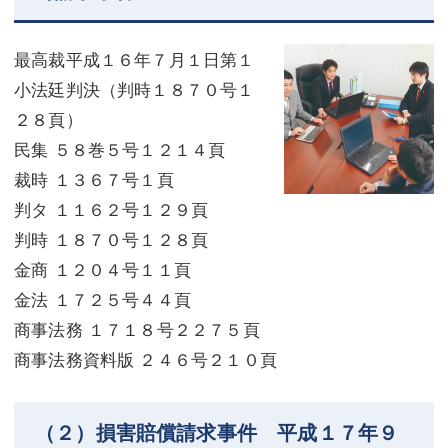
最高裁平成１６年７月１日第１
小法廷判決（判時１８７０号１
２８頁）
民集 ５８巻５号１２１４頁
裁時 １３６７号１頁
判タ １１６２号１２９頁
判時 １８７０号１２８頁
金商 １２０４号１１頁
金法 １７２５号４４頁
商事法務 １７１８号２２７５頁
商事法務資料版 ２４６号２１０頁
（２）損害賠償請求事件 平成１７年９