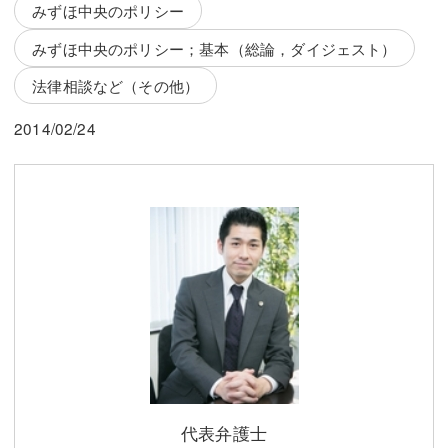
三平 隆史
三平 隆史
みずほ中央のポリシー
みずほ中央のポリシー；基本（総論，ダイジェスト）
吉元 優仁
吉元 優仁
法律相談など（その他）
弁護士費用
小川 祐
2014/02/24
弁護士費用
不動産
不動産
相続・遺言
相続・遺言
離婚（夫婦間トラブル）
離婚（夫婦間トラブル）
企業法務
企業法務
労働問題（解雇，残業等）
労働問題（解雇，残業等）
刑事弁護
刑事弁護
交通事故
代表弁護士
交通事故
不動産登記