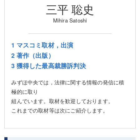
三平 聡史
不動産登記
商業登記
Mihira Satoshi
商業登記
調査・書面作成
調査・書面作成
債務整理
1 マスコミ取材，出演
マスコミ取材・実績
債務整理
2 著作（出版）
マスコミ取材・実績
アクセス
3 獲得した最高裁勝訴判決
アクセス
東京事務所 (新宿・四谷)
みずほ中央では，法律に関する情報の発信に積
東京事務所 (新宿・四谷)
埼玉事務所 (さいたま市)
極的に取り
組んでいます。取材を歓迎しております。
埼玉事務所 (さいたま市)
川口事務所（埼玉県川口市）
これまでの取材等は次にご紹介します。
お問い合せフォーム
川口事務所（埼玉県川口市）