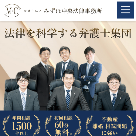
ホーム
ホーム
取扱分野
取扱分野
不動産
不動産
相続・遺言
相続・遺言
離婚（夫婦間トラブル）
離婚（夫婦間トラブル）
企業法務
企業法務
労働問題（解雇，残業等）
労働問題（解雇，残業等）
刑事弁護
刑事弁護
交通事故
交通事故