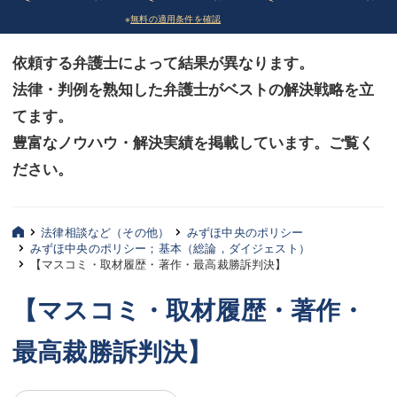
※
無料の適用条件を確認
債務整理
債務整理
依頼する弁護士によって結果が異なります。
法律相談など（その他）
法律相談など（その他）
法律・判例を熟知した弁護士がベストの解決戦略を立
お客様へ
お客様へ
てます。
みずほ中央の特長・実質編
みずほ中央の特長・実質編
豊富なノウハウ・解決実績を掲載しています。ご覧く
ださい。
みずほ中央の特長・形式編
みずほ中央の特長・形式編
弁護士紹介
弁護士紹介
法律相談など（その他）
みずほ中央のポリシー
みずほ中央のポリシー；基本（総論，ダイジェスト）
三平 聡史
三平 聡史
【マスコミ・取材履歴・著作・最高裁勝訴判決】
酒井 博之
酒井 博之
【マスコミ・取材履歴・著作・
坂本 陽一
坂本 陽一
最高裁勝訴判決】
桶川 聡
桶川 聡