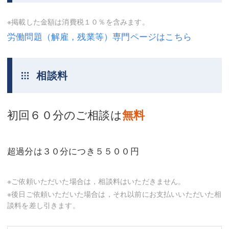
三平 隆史
三平 隆史
※掲載した金額は消費税１０％を含みます。
吉元 優仁
吉元 優仁
労働問題（解雇，残業等）専門ページはこちら
弁護士費用
小川 祐
弁護士費用
不動産
相談料
不動産
相続・遺言
初回６０分のご相談は
無料
相続・遺言
離婚（夫婦間トラブル）
離婚（夫婦間トラブル）
企業法務
超過分は３０分につき５５００円
企業法務
労働問題（解雇，残業等）
労働問題（解雇，残業等）
刑事弁護
※ご依頼いただいた場合は，相談料はいただきません。
※後日ご依頼いただいた場合は，それ以前にお支払いいただいた相
刑事弁護
交通事故
談料を差し引きます。
交通事故
不動産登記