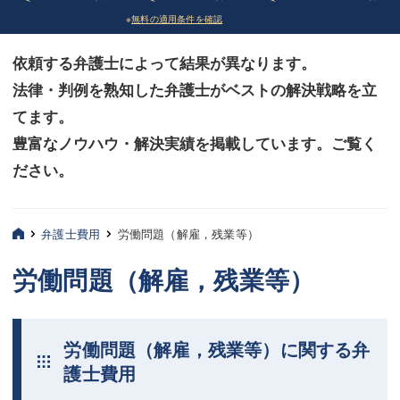
※
無料の適用条件を確認
債務整理
債務整理
依頼する弁護士によって結果が異なります。
法律相談など（その他）
法律相談など（その他）
法律・判例を熟知した弁護士がベストの解決戦略を立
お客様へ
お客様へ
てます。
みずほ中央の特長・実質編
みずほ中央の特長・実質編
豊富なノウハウ・解決実績を掲載しています。ご覧く
ださい。
みずほ中央の特長・形式編
みずほ中央の特長・形式編
弁護士紹介
弁護士紹介
弁護士費用
労働問題（解雇，残業等）
三平 聡史
三平 聡史
労働問題（解雇，残業等）
酒井 博之
酒井 博之
坂本 陽一
坂本 陽一
労働問題（解雇，残業等）に関する弁
桶川 聡
桶川 聡
護士費用