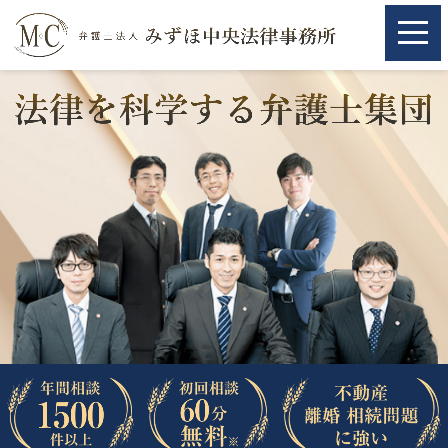
ホーム
ホーム
取扱分野
取扱分野
不動産
不動産
相続・遺言
相続・遺言
離婚（夫婦間トラブル）
離婚（夫婦間トラブル）
企業法務
企業法務
労働問題（解雇，残業等）
労働問題（解雇，残業等）
刑事弁護
刑事弁護
交通事故
交通事故