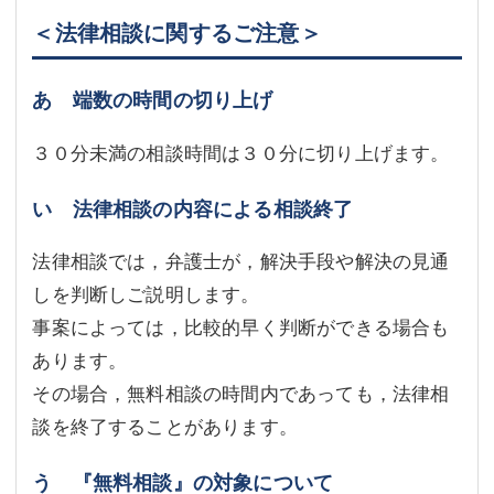
＜法律相談に関するご注意＞
不動産登記
商業登記
商業登記
調査・書面作成
あ 端数の時間の切り上げ
調査・書面作成
債務整理
３０分未満の相談時間は３０分に切り上げます。
マスコミ取材・実績
債務整理
い 法律相談の内容による相談終了
マスコミ取材・実績
アクセス
法律相談では，弁護士が，解決手段や解決の見通
アクセス
東京事務所 (新宿・四谷)
しを判断しご説明します。
東京事務所 (新宿・四谷)
埼玉事務所 (さいたま市)
事案によっては，比較的早く判断ができる場合も
あります。
埼玉事務所 (さいたま市)
川口事務所（埼玉県川口市）
その場合，無料相談の時間内であっても，法律相
お問い合せフォーム
川口事務所（埼玉県川口市）
談を終了することがあります。
う 『無料相談』の対象について