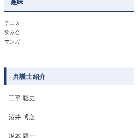
趣味
テニス
飲み会
マンガ
弁護士紹介
三平 聡史
酒井 博之
坂本 陽一