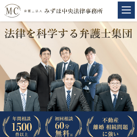
ホーム
ホーム
取扱分野
取扱分野
不動産
不動産
相続・遺言
相続・遺言
離婚（夫婦間トラブル）
離婚（夫婦間トラブル）
企業法務
企業法務
労働問題（解雇，残業等）
労働問題（解雇，残業等）
刑事弁護
刑事弁護
交通事故
交通事故