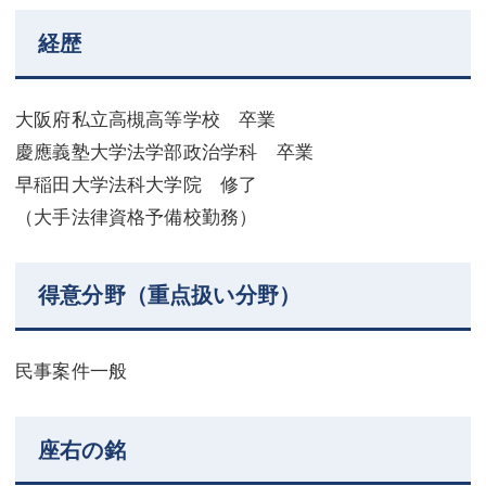
不動産登記
商業登記
経歴
商業登記
調査・書面作成
大阪府私立高槻高等学校 卒業
調査・書面作成
債務整理
慶應義塾大学法学部政治学科 卒業
マスコミ取材・実績
債務整理
早稲田大学法科大学院 修了
（大手法律資格予備校勤務）
マスコミ取材・実績
アクセス
アクセス
東京事務所 (新宿・四谷)
得意分野（重点扱い分野）
東京事務所 (新宿・四谷)
埼玉事務所 (さいたま市)
埼玉事務所 (さいたま市)
川口事務所（埼玉県川口市）
民事案件一般
お問い合せフォーム
川口事務所（埼玉県川口市）
座右の銘