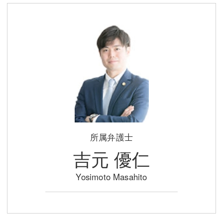
三平 隆史
三平 隆史
吉元 優仁
吉元 優仁
弁護士費用
小川 祐
弁護士費用
不動産
不動産
相続・遺言
相続・遺言
離婚（夫婦間トラブル）
離婚（夫婦間トラブル）
企業法務
所属弁護士
吉元 優仁
企業法務
労働問題（解雇，残業等）
労働問題（解雇，残業等）
刑事弁護
Yosimoto Masahito
刑事弁護
交通事故
交通事故
不動産登記