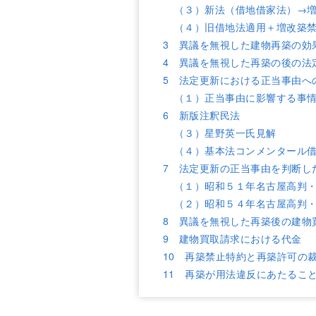
（３）新法（借地借家法）→
（４）旧借地法適用＋増改築
3 異議を無視した建物再築の効
4 異議を無視した再築の後の法
5 法定更新における正当事由へ
（１）正当事由に影響する事
6 新版注釈民法
（３）星野英一氏見解
（４）基本法コンメンタール
7 法定更新の正当事由を判断し
（１）昭和５１年名古屋高判
（２）昭和５４年名古屋高判
8 異議を無視した再築後の建物
9 建物買取請求における代金
10 再築禁止特約と再築許可の
11 再築が用法違反にあたるこ