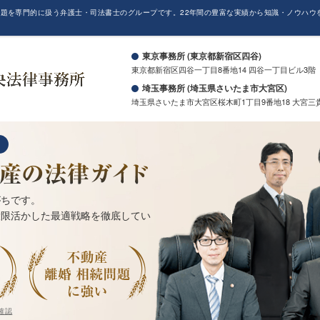
題を専門的に扱う弁護士・司法書士のグループです。22年間の豊富な実績から知識・ノウハウ
。
東京事務所 (東京都新宿区四谷)
東京都新宿区四谷一丁目8番地14 四谷一丁目ビル3階
埼玉事務所 (埼玉県さいたま市大宮区)
埼玉県さいたま市大宮区桜木町1丁目9番地18 大宮三
がちです。
大限活かした最適戦略を徹底してい
確認