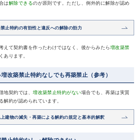
合は
解除できる
のが原則です。ただし、例外的に解除が認め
築禁止特約の有効性と違反への解除の効力
考えて契約書を作ったわけではなく、後からみたら
増改築禁
くあります。
→増改築禁止特約なしでも再築禁止（参考）
借地契約では、
増改築禁止特約がない
場合でも、再築は実質
る解約が認められています。
地上建物の滅失・再築による解約の規定と基本的解釈
築禁止特約なし→解除できない