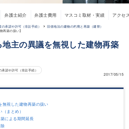
弁護士紹介
弁護士費用
マスコミ取材・実績
アクセ
渡の承諾や許可（非訟手続）
旧借地法の建物の朽廃と再築（建替）
物再築の扱い】
る地主の異議を無視した建物再築
の承諾や許可（非訟手続）
2017/05/15
を無視した建物再築の扱い
い（まとめ）
再築による期間延長
解除