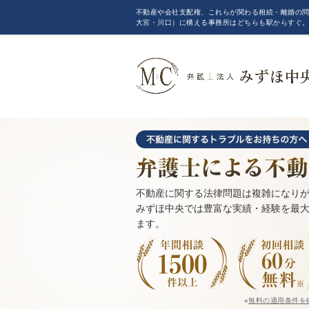
不動産や会社支配権、これらが関わる相続・離婚の問
大宮・川口）に構える事務所はどちらも駅からすぐ
不動産に関する法律問題は複雑になり
みずほ中央では豊富な実績・経験を最
ます。
※
無料の適用条件を