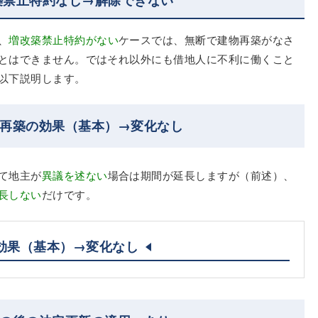
、
増改築禁止特約がない
ケースでは、無断で建物再築がなさ
とはできません。ではそれ以外にも借地人に不利に働くこと
以下説明します。
物再築の効果（基本）→変化なし
て地主が
異議を述ない
場合は期間が延長しますが（前述）、
長しない
だけです。
効果（基本）→変化なし