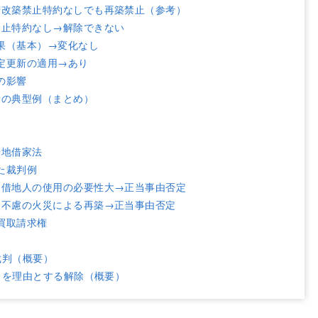
増改築禁止特約なしでも再築禁止（参考）
禁止特約なし→解除できない
果（基本）→変化なし
定更新の適用→あり
の影響
情の典型例（まとめ）
借地借家法
た裁判例
・借地人の使用の必要性大→正当事由否定
・不慮の火災による再築→正当事由否定
買取請求権
裁判（概要）
とを理由とする解除（概要）