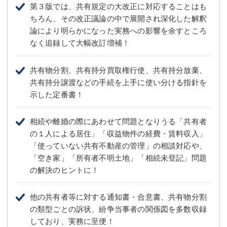
第３版では、共有規定の大改正に対応することはも
ちろん、その改正議論の中で展開され深化した解釈
論により明らかになった実務への影響を余すところ
なく追録して大幅改訂増補！
共有物分割、共有持分買取権行使、共有持分放棄、
共有持分譲渡などの手続を上手に使い分ける指針を
示した定番書！
相続や離婚の際にあわせて問題となりうる「共有者
の１人による居住」「収益物件の経費・賃料収入」
「使っていない共有不動産の管理」の相談対応や、
「空き家」「所有者不明土地」「相続未登記」問題
の解決のヒントに！
他の共有者等に対する通知書・合意書、共有物分割
の類型ごとの訴状、紛争当事者の関係図を多数収録
しており、実務に至便！