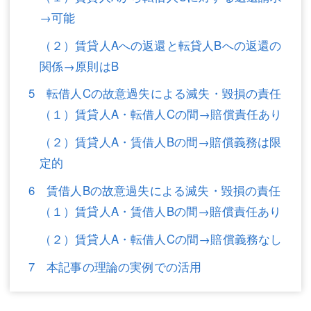
→可能
不動産登記
商業登記
（２）賃貸人Aへの返還と転貸人Bへの返還の
商業登記
調査・書面作成
関係→原則はB
調査・書面作成
債務整理
5 転借人Cの故意過失による滅失・毀損の責任
マスコミ取材・実績
債務整理
（１）賃貸人A・転借人Cの間→賠償責任あり
マスコミ取材・実績
アクセス
（２）賃貸人A・賃借人Bの間→賠償義務は限
定的
アクセス
東京事務所 (新宿・四谷)
6 賃借人Bの故意過失による滅失・毀損の責任
東京事務所 (新宿・四谷)
埼玉事務所 (さいたま市)
（１）賃貸人A・賃借人Bの間→賠償責任あり
埼玉事務所 (さいたま市)
川口事務所（埼玉県川口市）
（２）賃貸人A・転借人Cの間→賠償義務なし
お問い合せフォーム
川口事務所（埼玉県川口市）
7 本記事の理論の実例での活用