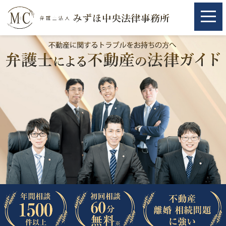
ホーム
ホーム
取扱分野
取扱分野
不動産
不動産
相続・遺言
相続・遺言
離婚（夫婦間トラブル）
離婚（夫婦間トラブル）
企業法務
企業法務
労働問題（解雇，残業等）
労働問題（解雇，残業等）
刑事弁護
刑事弁護
交通事故
交通事故