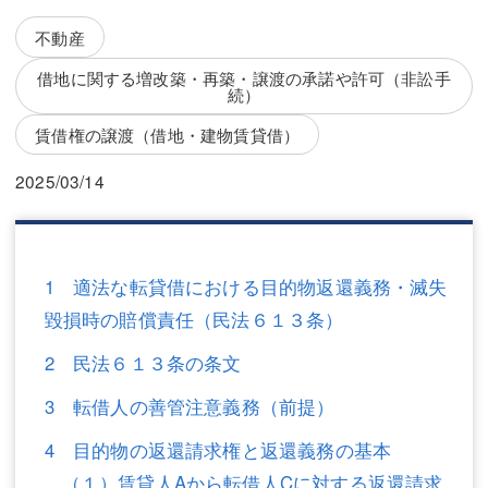
三平 隆史
三平 隆史
不動産
吉元 優仁
吉元 優仁
借地に関する増改築・再築・譲渡の承諾や許可（非訟手
続）
弁護士費用
小川 祐
賃借権の譲渡（借地・建物賃貸借）
弁護士費用
不動産
2025/03/14
不動産
相続・遺言
相続・遺言
離婚（夫婦間トラブル）
1 適法な転貸借における目的物返還義務・滅失
離婚（夫婦間トラブル）
企業法務
毀損時の賠償責任（民法６１３条）
企業法務
労働問題（解雇，残業等）
2 民法６１３条の条文
労働問題（解雇，残業等）
刑事弁護
3 転借人の善管注意義務（前提）
刑事弁護
交通事故
4 目的物の返還請求権と返還義務の基本
交通事故
不動産登記
（１）賃貸人Aから転借人Cに対する返還請求