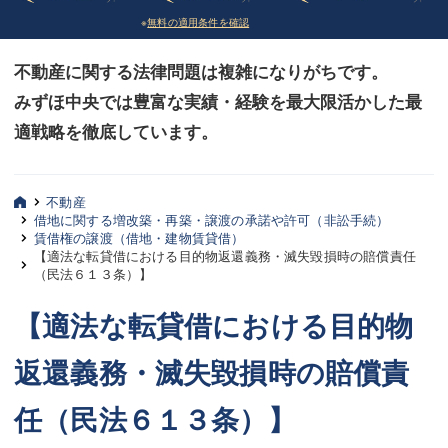
※
無料の適用条件を確認
債務整理
債務整理
不動産に関する法律問題は複雑になりがちです。
法律相談など（その他）
法律相談など（その他）
みずほ中央では豊富な実績・経験を最大限活かした最
お客様へ
お客様へ
適戦略を徹底しています。
みずほ中央の特長・実質編
みずほ中央の特長・実質編
みずほ中央の特長・形式編
みずほ中央の特長・形式編
不動産
借地に関する増改築・再築・譲渡の承諾や許可（非訟手続）
賃借権の譲渡（借地・建物賃貸借）
弁護士紹介
弁護士紹介
【適法な転貸借における目的物返還義務・滅失毀損時の賠償責任
（民法６１３条）】
三平 聡史
三平 聡史
【適法な転貸借における目的物
酒井 博之
酒井 博之
返還義務・滅失毀損時の賠償責
坂本 陽一
坂本 陽一
任（民法６１３条）】
桶川 聡
桶川 聡