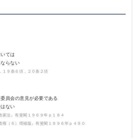
除いては
はならない
，１９条６項，２０条２項
定委員会の意見が必要である
ではない
借家法』有斐閣１９６９年ｐ１８４
債権（６）増補版』有斐閣１９９６年ｐ４９０