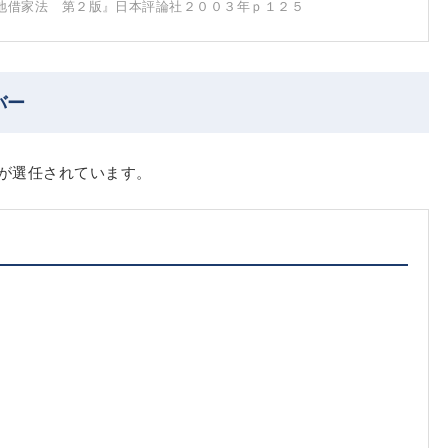
地借家法 第２版』日本評論社２００３年ｐ１２５
バー
が選任されています。