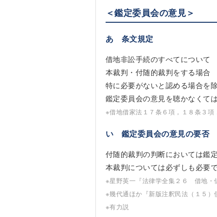
＜鑑定委員会の意見＞
あ 条文規定
借地非訟手続のすべてについて
本裁判・付随的裁判をする場合
特に必要がないと認める場合を
鑑定委員会の意見を聴かなくて
※借地借家法１７条６項，１８条３項
い 鑑定委員会の意見の要否
付随的裁判の判断においては鑑
本裁判については必ずしも必要
※星野英一『法律学全集２６ 借地・
※幾代通ほか『新版注釈民法（１５）
※有力説