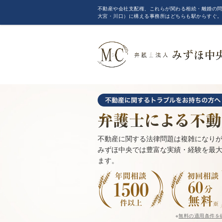
不動産や会社支配権、これらが関わる相続・離婚の問
大宮・川口）に構える事務所はどちらも駅からすぐ
不動産に関する法律問題は複雑になり
みずほ中央では豊富な実績・経験を最
ます。
※
無料の適用条件を