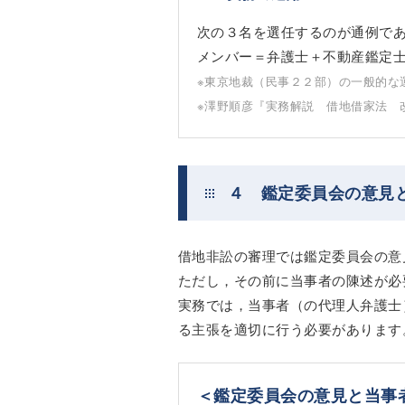
次の３名を選任するのが通例で
メンバー＝弁護士＋不動産鑑定
※東京地裁（民事２２部）の一般的な
※澤野順彦『実務解説 借地借家法 
４ 鑑定委員会の意見
借地非訟の審理では鑑定委員会の意
ただし，その前に当事者の陳述が必
実務では，当事者（の代理人弁護士
る主張を適切に行う必要があります
＜鑑定委員会の意見と当事