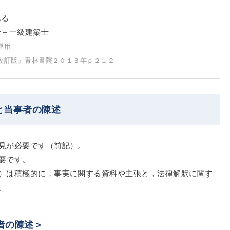
ある
士＋一級建築士
運用
改訂版』青林書院２０１３年ｐ２１２
と当事者の陳述
見が必要です（前記）。
要です。
）は積極的に，事実に関する資料や主張と，法律解釈に関す
。
者の陳述＞