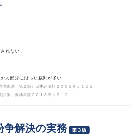
＞
束されない
or大部分に沿った裁判が多い
地借家法 第２版』日本評論社２００３年ｐ１２５
改訂版』青林書院２０１３年ｐ２１２
紛争解決の実務
第３版