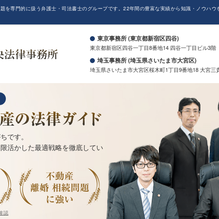
題を専門的に扱う弁護士・司法書士のグループです。22年間の豊富な実績から知識・ノウハウ
。
東京事務所 (東京都新宿区四谷)
東京都新宿区四谷一丁目8番地14 四谷一丁目ビル3階
埼玉事務所 (埼玉県さいたま市大宮区)
埼玉県さいたま市大宮区桜木町1丁目9番地18 大宮三
がちです。
大限活かした最適戦略を徹底してい
確認