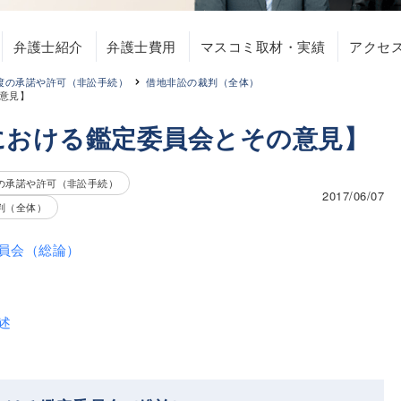
弁護士紹介
弁護士費用
マスコミ取材・実績
アクセ
渡の承諾や許可（非訟手続）
借地非訟の裁判（全体）
意見】
における鑑定委員会とその意見】
の承諾や許可（非訟手続）
2017/06/07
判（全体）
員会（総論）
述