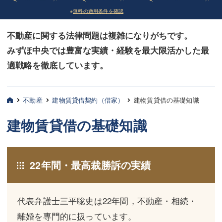
※
無料の適用条件を確認
債務整理
債務整理
不動産に関する法律問題は複雑になりがちです。
法律相談など（その他）
法律相談など（その他）
みずほ中央では豊富な実績・経験を最大限活かした最
お客様へ
お客様へ
適戦略を徹底しています。
みずほ中央の特長・実質編
みずほ中央の特長・実質編
みずほ中央の特長・形式編
みずほ中央の特長・形式編
不動産
建物賃貸借契約（借家）
建物賃貸借の基礎知識
弁護士紹介
弁護士紹介
建物賃貸借の基礎知識
三平 聡史
三平 聡史
酒井 博之
酒井 博之
22年間・最高裁勝訴の実績
坂本 陽一
坂本 陽一
代表弁護士三平聡史は22年間，不動産・相続・
桶川 聡
桶川 聡
離婚を専門的に扱っています。