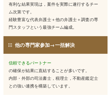
有利な結果実現は，案件を実際に遂行するチー
不動産登記
商業登記
ム次第です。
商業登記
調査・書面作成
経験豊富な代表弁護士＋他の弁護士＋調査の専
門スタッフという最強チーム編成。
調査・書面作成
債務整理
マスコミ取材・実績
債務整理
他の専門家参加→一括解決
マスコミ取材・実績
アクセス
アクセス
東京事務所 (新宿・四谷)
信頼できるパートナー
の確保が結果に直結することが多いです。
東京事務所 (新宿・四谷)
埼玉事務所 (さいたま市)
内部・外部の司法書士，税理士，不動産鑑定士
埼玉事務所 (さいたま市)
川口事務所（埼玉県川口市）
との強い連携を構築しています。
お問い合せフォーム
川口事務所（埼玉県川口市）