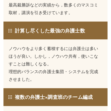
三平 隆史
三平 隆史
最高裁勝訴などの実績から，数多くのマスコミ
取材，講演を引き受けています。
吉元 優仁
吉元 優仁
弁護士費用
小川 祐
計算し尽くした最強の弁護士数
弁護士費用
不動産
不動産
相続・遺言
ノウハウをより多く蓄積するには弁護士は多い
相続・遺言
離婚（夫婦間トラブル）
ほうが良い。しかし，ノウハウ共有，使いこな
すことは難しくなる。
離婚（夫婦間トラブル）
企業法務
理想的バランスの弁護士集団・システムを完成
企業法務
労働問題（解雇，残業等）
させました。
労働問題（解雇，残業等）
刑事弁護
複数の弁護士×調査班のチーム編成
刑事弁護
交通事故
交通事故
不動産登記