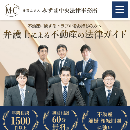
ホーム
ホーム
取扱分野
取扱分野
不動産
不動産
相続・遺言
相続・遺言
離婚（夫婦間トラブル）
離婚（夫婦間トラブル）
企業法務
企業法務
労働問題（解雇，残業等）
労働問題（解雇，残業等）
刑事弁護
刑事弁護
交通事故
交通事故