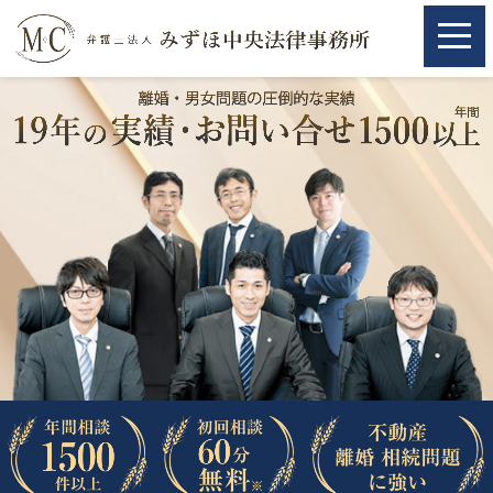
ホーム
ホーム
取扱分野
取扱分野
不動産
不動産
相続・遺言
相続・遺言
離婚（夫婦間トラブル）
離婚（夫婦間トラブル）
企業法務
企業法務
労働問題（解雇，残業等）
労働問題（解雇，残業等）
刑事弁護
刑事弁護
交通事故
交通事故