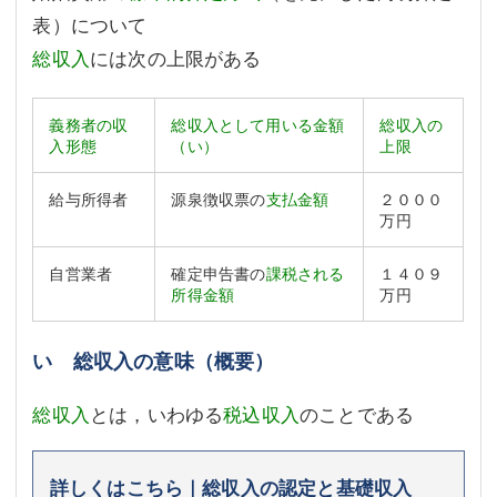
表）について
総収入
には次の上限がある
義務者の収
総収入として用いる金額
総収入の
入形態
（い）
上限
給与所得者
源泉徴収票の
支払金額
２０００
万円
自営業者
確定申告書の
課税される
１４０９
所得金額
万円
い 総収入の意味（概要）
総収入
とは，いわゆる
税込収入
のことである
詳しくはこちら｜総収入の認定と基礎収入