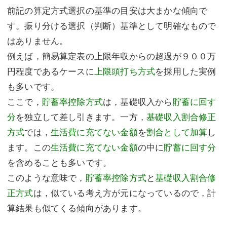
前記の算定方式選択の基準の目安は大まかな傾向で
す。振り分ける選択（判断）基準として明確なもので
はありません。
例えば，簡易算定表の上限年収からの超過が９００万
円程度であるケースに
上限頭打ち方式
を採用した実例
も多いです。
ここで，
貯蓄率控除方式
は，基礎収入から
貯蓄に回す
分
を独立して差し引きます。一方，
基礎収入割合修正
方式
では，
生活費に充てない金額
を
割合として加算
し
ます。この
生活費に充てない金額
の中に
貯蓄に回す分
を含めることも多いです。
このような意味で，
貯蓄率控除方式
と
基礎収入割合修
正方式
は，似ている考え方が元になっているので，計
算結果も似てくる傾向があります。