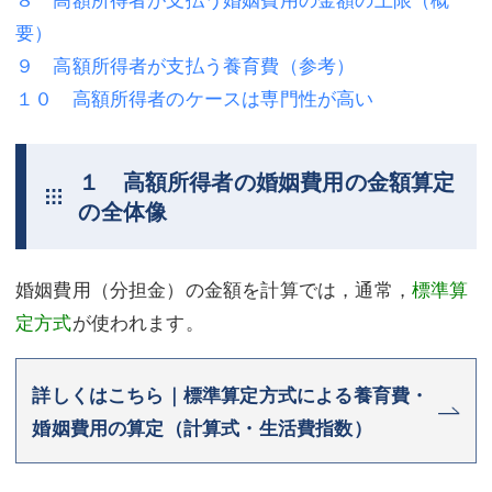
要）
不動産登記
商業登記
９ 高額所得者が支払う養育費（参考）
商業登記
調査・書面作成
１０ 高額所得者のケースは専門性が高い
調査・書面作成
債務整理
マスコミ取材・実績
債務整理
１ 高額所得者の婚姻費用の金額算定
の全体像
マスコミ取材・実績
アクセス
アクセス
東京事務所 (新宿・四谷)
婚姻費用（分担金）の金額を計算では，通常，
標準算
東京事務所 (新宿・四谷)
埼玉事務所 (さいたま市)
定方式
が使われます。
埼玉事務所 (さいたま市)
川口事務所（埼玉県川口市）
詳しくはこちら｜標準算定方式による養育費・
お問い合せフォーム
川口事務所（埼玉県川口市）
婚姻費用の算定（計算式・生活費指数）