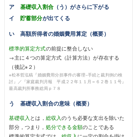
ア
基礎収入割合
（う）がさらに下がる
イ
貯蓄部分
が出てくる
い 高額所得者の婚姻費用算定（概要）
標準的算定方式
の前提に整合しない
→主に４つの算定方式（計算方法）が存在する
（後記
※２
）
※松本哲泓稿『婚姻費用分担事件の審理−手続と裁判例の検
討』／『家庭裁判月報 平成２２年１１月＝６２巻１１号』
最高裁判所事務総局ｐ７８
う 基礎収入割合の意味（概要）
基礎収入
とは，
総収入
のうち必要な支出を除いた
部分，つまり，
処分できる金額
のことである
標準的算定方式では，
総収入
に一定の割合を掛け