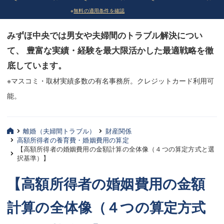
※
無料の適用条件を確認
債務整理
債務整理
みずほ中央では男女や夫婦間のトラブル解決につい
法律相談など（その他）
法律相談など（その他）
て、 豊富な実績・経験を最大限活かした最適戦略を徹
お客様へ
お客様へ
底しています。
みずほ中央の特長・実質編
みずほ中央の特長・実質編
※マスコミ・取材実績多数の有名事務所。クレジットカード利用可
能。
みずほ中央の特長・形式編
みずほ中央の特長・形式編
弁護士紹介
弁護士紹介
離婚（夫婦間トラブル）
財産関係
高額所得者の養育費・婚姻費用の算定
三平 聡史
三平 聡史
【高額所得者の婚姻費用の金額計算の全体像（４つの算定方式と選
択基準）】
酒井 博之
酒井 博之
【高額所得者の婚姻費用の金額
坂本 陽一
坂本 陽一
計算の全体像（４つの算定方式
桶川 聡
桶川 聡