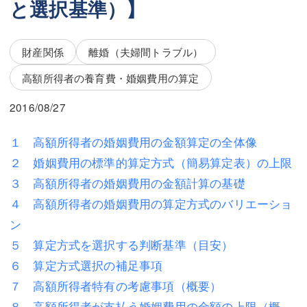
と選択基準）】
三平 隆史
三平 隆史
吉元 優仁
吉元 優仁
財産関係
離婚（夫婦間トラブル）
弁護士費用
小川 祐
高額所得者の養育費・婚姻費用の算定
弁護士費用
不動産
2016/08/27
不動産
相続・遺言
１ 高額所得者の婚姻費用の金額算定の全体像
相続・遺言
離婚（夫婦間トラブル）
２ 婚姻費用の標準的算定方式（簡易算定表）の上限
離婚（夫婦間トラブル）
企業法務
３ 高額所得者の婚姻費用の金額計算の基礎
４ 高額所得者の婚姻費用の算定方式のバリエーショ
企業法務
労働問題（解雇，残業等）
ン
労働問題（解雇，残業等）
刑事弁護
５ 算定方式を選択する判断基準（目安）
６ 算定方式選択の補足事項
刑事弁護
交通事故
７ 高額所得者特有の考慮事項（概要）
交通事故
不動産登記
８ 高額所得者が支払う婚姻費用の金額の上限（概