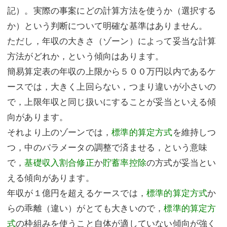
記）。実際の事案にどの計算方法を使うか（選択する
か）という判断について明確な基準はありません。
ただし，年収の大きさ（ゾーン）によって妥当な計算
方法がどれか，という傾向はあります。
簡易算定表の年収の上限から５００万円以内であるケ
ースでは，大きく上回らない，つまり違いが小さいの
で，上限年収と同じ扱いにすることが妥当といえる傾
向があります。
それより上のゾーンでは，
標準的算定方式
を維持しつ
つ，中のパラメータの調整で済ませる，という意味
で，
基礎収入割合修正
か
貯蓄率控除
の方式が妥当とい
える傾向があります。
年収が１億円を超えるケースでは，
標準的算定方式
か
らの乖離（違い）がとても大きいので，
標準的算定方
式
の枠組みを使うこと自体が適していない傾向が強く