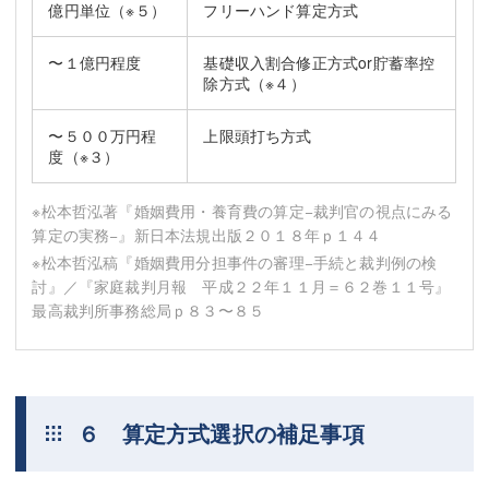
億円単位
（※５）
フリーハンド算定方式
〜１億円程度
基礎収入割合修正方式or貯蓄率控
除方式
（※４）
〜５００万円程
上限頭打ち方式
度
（※３）
※松本哲泓著『婚姻費用・養育費の算定−裁判官の視点にみる
算定の実務−』新日本法規出版２０１８年ｐ１４４
※松本哲泓稿『婚姻費用分担事件の審理−手続と裁判例の検
討』／『家庭裁判月報 平成２２年１１月＝６２巻１１号』
最高裁判所事務総局ｐ８３〜８５
６ 算定方式選択の補足事項