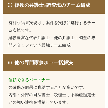
複数の弁護士×調査班のチーム編成
不動産登記
商業登記
商業登記
調査・書面作成
有利な結果実現は，案件を実際に遂行するチー
調査・書面作成
債務整理
ム次第です。
経験豊富な代表弁護士＋他の弁護士＋調査の専
マスコミ取材・実績
債務整理
門スタッフという最強チーム編成。
マスコミ取材・実績
アクセス
アクセス
東京事務所 (新宿・四谷)
他の専門家参加→一括解決
東京事務所 (新宿・四谷)
埼玉事務所 (さいたま市)
信頼できるパートナー
埼玉事務所 (さいたま市)
川口事務所（埼玉県川口市）
の確保が結果に直結することが多いです。
お問い合せフォーム
川口事務所（埼玉県川口市）
内部・外部の司法書士，税理士，不動産鑑定士
との強い連携を構築しています。