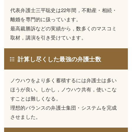
三平 隆史
三平 隆史
代表弁護士三平聡史は22年間，不動産・相続・
吉元 優仁
吉元 優仁
離婚を専門的に扱っています。
弁護士費用
小川 祐
最高裁勝訴などの実績から，数多くのマスコミ
取材，講演を引き受けています。
弁護士費用
不動産
不動産
相続・遺言
計算し尽くした最強の弁護士数
相続・遺言
離婚（夫婦間トラブル）
離婚（夫婦間トラブル）
企業法務
ノウハウをより多く蓄積するには弁護士は多い
ほうが良い。しかし，ノウハウ共有，使いこな
企業法務
労働問題（解雇，残業等）
すことは難しくなる。
労働問題（解雇，残業等）
刑事弁護
理想的バランスの弁護士集団・システムを完成
刑事弁護
交通事故
させました。
交通事故
不動産登記