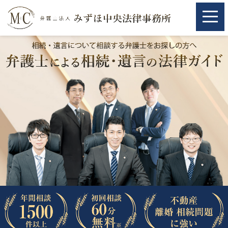
ホーム
ホーム
取扱分野
取扱分野
不動産
不動産
相続・遺言
相続・遺言
離婚（夫婦間トラブル）
離婚（夫婦間トラブル）
企業法務
企業法務
労働問題（解雇，残業等）
労働問題（解雇，残業等）
刑事弁護
刑事弁護
交通事故
交通事故