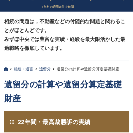
※
無料の適用条件を確認
債務整理
債務整理
相続の問題は，不動産などの付随的な問題と関わるこ
法律相談など（その他）
法律相談など（その他）
とがほとんどです。
お客様へ
お客様へ
みずほ中央では豊富な実績・経験を最大限活かした最
みずほ中央の特長・実質編
みずほ中央の特長・実質編
適戦略を徹底しています。
みずほ中央の特長・形式編
みずほ中央の特長・形式編
相続・遺言
遺留分
遺留分の計算や遺留分算定基礎財産
弁護士紹介
弁護士紹介
遺留分の計算や遺留分算定基礎
三平 聡史
三平 聡史
財産
酒井 博之
酒井 博之
坂本 陽一
坂本 陽一
22年間・最高裁勝訴の実績
桶川 聡
桶川 聡