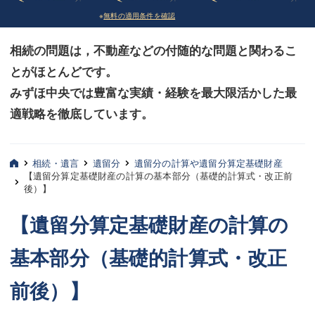
※
無料の適用条件を確認
債務整理
債務整理
相続の問題は，不動産などの付随的な問題と関わるこ
法律相談など（その他）
法律相談など（その他）
とがほとんどです。
お客様へ
お客様へ
みずほ中央では豊富な実績・経験を最大限活かした最
みずほ中央の特長・実質編
みずほ中央の特長・実質編
適戦略を徹底しています。
みずほ中央の特長・形式編
みずほ中央の特長・形式編
相続・遺言
遺留分
遺留分の計算や遺留分算定基礎財産
弁護士紹介
弁護士紹介
【遺留分算定基礎財産の計算の基本部分（基礎的計算式・改正前
後）】
三平 聡史
三平 聡史
【遺留分算定基礎財産の計算の
酒井 博之
酒井 博之
基本部分（基礎的計算式・改正
坂本 陽一
坂本 陽一
前後）】
桶川 聡
桶川 聡