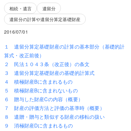
三平 隆史
三平 隆史
相続・遺言
遺留分
吉元 優仁
吉元 優仁
遺留分の計算や遺留分算定基礎財産
弁護士費用
小川 祐
2016/07/01
弁護士費用
不動産
１ 遺留分算定基礎財産の計算の基本部分（基礎的計
不動産
相続・遺言
算式・改正前後）
２ 民法１０４３条（改正後）の条文
相続・遺言
離婚（夫婦間トラブル）
３ 遺留分算定基礎財産の基礎的計算式
離婚（夫婦間トラブル）
企業法務
４ 積極財産Bに含まれるもの
５ 積極財産Bに含まれないもの
企業法務
労働問題（解雇，残業等）
６ 贈与した財産Cの内容（概要）
労働問題（解雇，残業等）
刑事弁護
７ 財産の評価方法と評価の基準時（概要）
刑事弁護
交通事故
８ 遺贈・贈与と類似する財産の移転の扱い
９ 消極財産Dに含まれるもの
交通事故
不動産登記