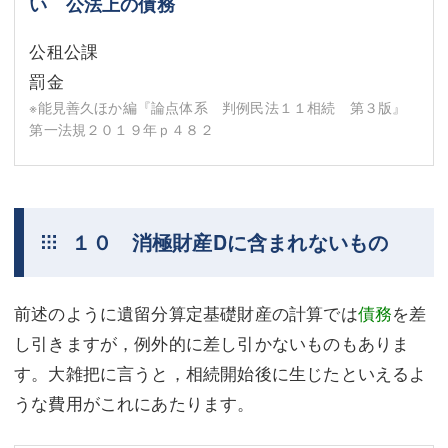
い 公法上の債務
公租公課
罰金
※能見善久ほか編『論点体系 判例民法１１相続 第３版』
第一法規２０１９年ｐ４８２
１０ 消極財産Dに含まれないもの
前述のように遺留分算定基礎財産の計算では
債務
を差
し引きますが，例外的に差し引かないものもありま
す。大雑把に言うと，相続開始後に生じたといえるよ
うな費用がこれにあたります。