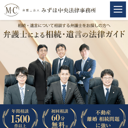
ホーム
ホーム
取扱分野
取扱分野
不動産
不動産
相続・遺言
相続・遺言
離婚（夫婦間トラブル）
離婚（夫婦間トラブル）
企業法務
企業法務
労働問題（解雇，残業等）
労働問題（解雇，残業等）
刑事弁護
刑事弁護
交通事故
交通事故