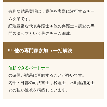
不動産登記
商業登記
有利な結果実現は，案件を実際に遂行するチー
商業登記
調査・書面作成
ム次第です。
経験豊富な代表弁護士＋他の弁護士＋調査の専
調査・書面作成
債務整理
門スタッフという最強チーム編成。
マスコミ取材・実績
債務整理
マスコミ取材・実績
アクセス
他の専門家参加→一括解決
アクセス
東京事務所 (新宿・四谷)
信頼できるパートナー
東京事務所 (新宿・四谷)
埼玉事務所 (さいたま市)
の確保が結果に直結することが多いです。
埼玉事務所 (さいたま市)
川口事務所（埼玉県川口市）
内部・外部の司法書士，税理士，不動産鑑定士
お問い合せフォーム
川口事務所（埼玉県川口市）
との強い連携を構築しています。