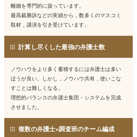
三平 隆史
三平 隆史
離婚を専門的に扱っています。
最高裁勝訴などの実績から，数多くのマスコミ
吉元 優仁
吉元 優仁
取材，講演を引き受けています。
弁護士費用
小川 祐
弁護士費用
不動産
計算し尽くした最強の弁護士数
不動産
相続・遺言
相続・遺言
離婚（夫婦間トラブル）
ノウハウをより多く蓄積するには弁護士は多い
ほうが良い。しかし，ノウハウ共有，使いこな
離婚（夫婦間トラブル）
企業法務
すことは難しくなる。
企業法務
労働問題（解雇，残業等）
理想的バランスの弁護士集団・システムを完成
させました。
労働問題（解雇，残業等）
刑事弁護
刑事弁護
交通事故
複数の弁護士×調査班のチーム編成
交通事故
不動産登記