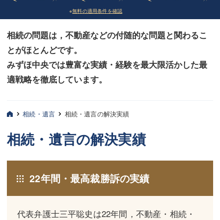
※
無料の適用条件を確認
債務整理
債務整理
相続の問題は，不動産などの付随的な問題と関わるこ
法律相談など（その他）
法律相談など（その他）
とがほとんどです。
お客様へ
お客様へ
みずほ中央では豊富な実績・経験を最大限活かした最
みずほ中央の特長・実質編
みずほ中央の特長・実質編
適戦略を徹底しています。
みずほ中央の特長・形式編
みずほ中央の特長・形式編
相続・遺言
相続・遺言の解決実績
弁護士紹介
弁護士紹介
相続・遺言の解決実績
三平 聡史
三平 聡史
酒井 博之
酒井 博之
22年間・最高裁勝訴の実績
坂本 陽一
坂本 陽一
桶川 聡
桶川 聡
代表弁護士三平聡史は22年間，不動産・相続・