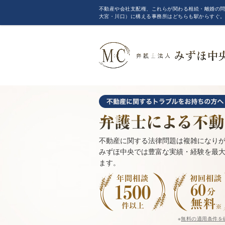
不動産や会社支配権、これらが関わる相続・離婚の問
大宮・川口）に構える事務所はどちらも駅からすぐ
不動産に関する法律問題は複雑になり
みずほ中央では豊富な実績・経験を最
ます。
※
無料の適用条件を