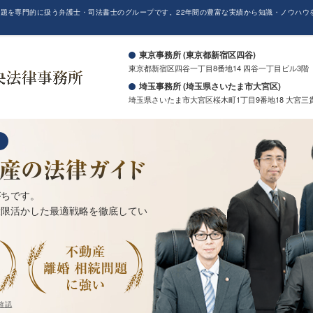
題を専門的に扱う弁護士・司法書士のグループです。22年間の豊富な実績から知識・ノウハウ
。
東京事務所 (東京都新宿区四谷)
東京都新宿区四谷一丁目8番地14 四谷一丁目ビル3階
埼玉事務所 (埼玉県さいたま市大宮区)
埼玉県さいたま市大宮区桜木町1丁目9番地18 大宮三
がちです。
大限活かした最適戦略を徹底してい
確認