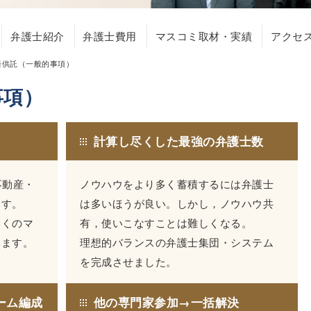
弁護士紹介
弁護士費用
マスコミ取材・実績
アクセ
済供託（一般的事項）
事項）
績
計算し尽くした最強の弁護士数
不動産・
ノウハウをより多く蓄積するには弁護士
ます。
は多いほうが良い。しかし，ノウハウ共
多くのマ
有，使いこなすことは難しくなる。
います。
理想的バランスの弁護士集団・システム
を完成させました。
ーム編成
他の専門家参加→一括解決