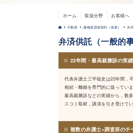
ホーム
取扱分野
お客様へ
不動産
建物賃貸借契約（借家）
弁
弁済供託（一般的
22年間・最高裁勝訴の実
代表弁護士三平聡史は22年間，
相続・離婚を専門的に扱ってい
最高裁勝訴などの実績から，数
スコミ取材，講演を引き受けて
複数の弁護士×調査班のチ