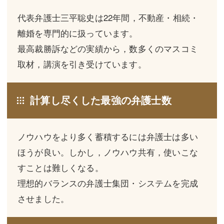
三平 隆史
三平 隆史
代表弁護士三平聡史は22年間，不動産・相続・
吉元 優仁
吉元 優仁
離婚を専門的に扱っています。
弁護士費用
小川 祐
最高裁勝訴などの実績から，数多くのマスコミ
取材，講演を引き受けています。
弁護士費用
不動産
不動産
相続・遺言
計算し尽くした最強の弁護士数
相続・遺言
離婚（夫婦間トラブル）
離婚（夫婦間トラブル）
企業法務
ノウハウをより多く蓄積するには弁護士は多い
ほうが良い。しかし，ノウハウ共有，使いこな
企業法務
労働問題（解雇，残業等）
すことは難しくなる。
労働問題（解雇，残業等）
刑事弁護
理想的バランスの弁護士集団・システムを完成
刑事弁護
交通事故
させました。
交通事故
不動産登記