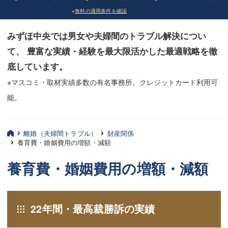
※
無料の適用条件を確認
債務整理
債務整理
みずほ中央では男女や夫婦間のトラブル解決につい
法律相談など（その他）
法律相談など（その他）
て、 豊富な実績・経験を最大限活かした最適戦略を徹
お客様へ
お客様へ
底しています。
みずほ中央の特長・実質編
みずほ中央の特長・実質編
※マスコミ・取材実績多数の有名事務所。クレジットカード利用可
能。
みずほ中央の特長・形式編
みずほ中央の特長・形式編
弁護士紹介
弁護士紹介
離婚（夫婦間トラブル）
財産関係
養育費・婚姻費用の増額・減額
三平 聡史
三平 聡史
養育費・婚姻費用の増額・減額
酒井 博之
酒井 博之
坂本 陽一
坂本 陽一
22年間・最高裁勝訴の実績
桶川 聡
桶川 聡