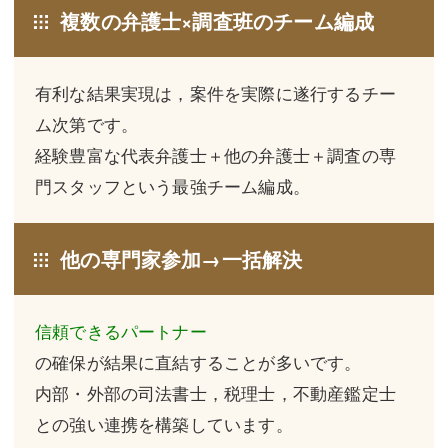
複数の弁護士×調査班のチーム編成
不動産登記
商業登記
商業登記
調査・書面作成
有利な結果実現は，案件を実際に遂行するチー
調査・書面作成
債務整理
ム次第です。
経験豊富な代表弁護士＋他の弁護士＋調査の専
マスコミ取材・実績
債務整理
門スタッフという最強チーム編成。
マスコミ取材・実績
アクセス
アクセス
東京事務所 (新宿・四谷)
他の専門家参加→一括解決
東京事務所 (新宿・四谷)
埼玉事務所 (さいたま市)
信頼できるパートナー
埼玉事務所 (さいたま市)
川口事務所（埼玉県川口市）
の確保が結果に直結することが多いです。
お問い合せフォーム
川口事務所（埼玉県川口市）
内部・外部の司法書士，税理士，不動産鑑定士
との強い連携を構築しています。