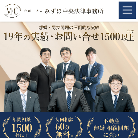
ホーム
ホーム
取扱分野
取扱分野
不動産
不動産
相続・遺言
相続・遺言
離婚（夫婦間トラブル）
離婚（夫婦間トラブル）
企業法務
企業法務
労働問題（解雇，残業等）
労働問題（解雇，残業等）
刑事弁護
刑事弁護
交通事故
交通事故