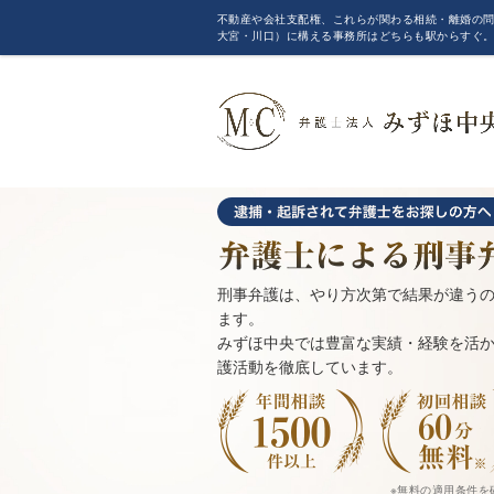
不動産や会社支配権、これらが関わる相続・離婚の問
大宮・川口）に構える事務所はどちらも駅からすぐ
刑事弁護は、やり方次第で結果が違うの
ます。
みずほ中央では豊富な実績・経験を活
護活動を徹底しています。
※
無料の適用条件を