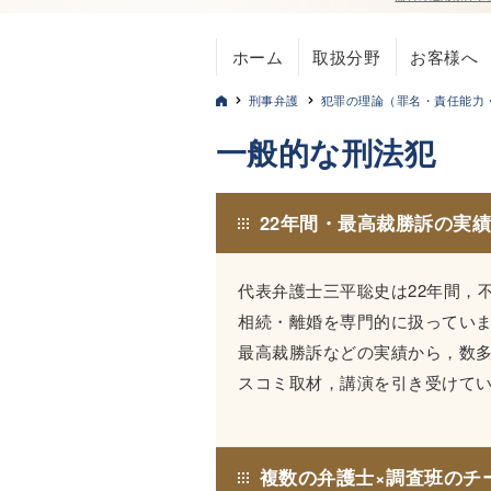
ホーム
取扱分野
お客様へ
刑事弁護
犯罪の理論（罪名・責任能力
一般的な刑法犯
22年間・最高裁勝訴の実
代表弁護士三平聡史は22年間，
相続・離婚を専門的に扱ってい
最高裁勝訴などの実績から，数
スコミ取材，講演を引き受けて
複数の弁護士×調査班のチ