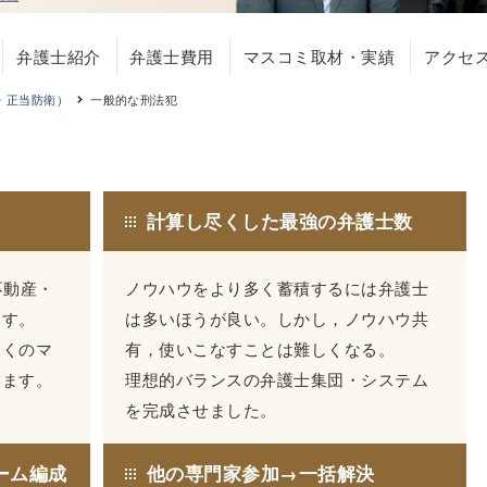
弁護士紹介
弁護士費用
マスコミ取材・実績
アクセ
・正当防衛）
一般的な刑法犯
績
計算し尽くした最強の弁護士数
不動産・
ノウハウをより多く蓄積するには弁護士
ます。
は多いほうが良い。しかし，ノウハウ共
多くのマ
有，使いこなすことは難しくなる。
います。
理想的バランスの弁護士集団・システム
を完成させました。
ーム編成
他の専門家参加→一括解決