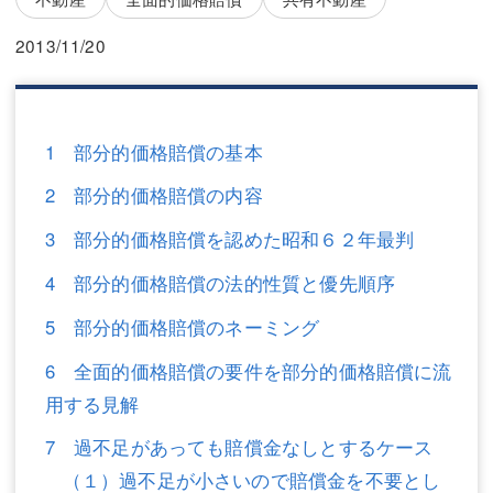
三平 隆史
三平 隆史
2013/11/20
吉元 優仁
吉元 優仁
弁護士費用
小川 祐
弁護士費用
不動産
1 部分的価格賠償の基本
2 部分的価格賠償の内容
不動産
相続・遺言
3 部分的価格賠償を認めた昭和６２年最判
相続・遺言
離婚（夫婦間トラブル）
4 部分的価格賠償の法的性質と優先順序
離婚（夫婦間トラブル）
企業法務
5 部分的価格賠償のネーミング
企業法務
労働問題（解雇，残業等）
6 全面的価格賠償の要件を部分的価格賠償に流
労働問題（解雇，残業等）
刑事弁護
用する見解
刑事弁護
交通事故
7 過不足があっても賠償金なしとするケース
（１）過不足が小さいので賠償金を不要とし
交通事故
不動産登記