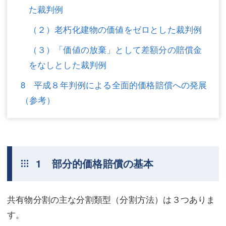
た裁判例
不動産登記
商業登記
（２）老朽化建物の価値をゼロとした裁判例
商業登記
調査・書面作成
（３）「価値の放棄」として差額分の賠償金
調査・書面作成
債務整理
をなしとした裁判例
マスコミ取材・実績
債務整理
8 平成８年判例による全面的価格賠償への発展
（参考）
マスコミ取材・実績
アクセス
アクセス
東京事務所 (新宿・四谷)
東京事務所 (新宿・四谷)
埼玉事務所 (さいたま市)
1 部分的価格賠償の基本
埼玉事務所 (さいたま市)
川口事務所（埼玉県川口市）
お問い合せフォーム
川口事務所（埼玉県川口市）
共有物分割の主な分割類型（分割方法）は３つありま
す。