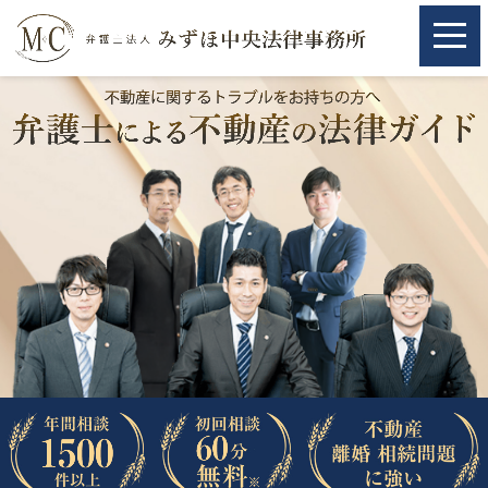
ホーム
ホーム
取扱分野
取扱分野
不動産
不動産
相続・遺言
相続・遺言
離婚（夫婦間トラブル）
離婚（夫婦間トラブル）
企業法務
企業法務
労働問題（解雇，残業等）
労働問題（解雇，残業等）
刑事弁護
刑事弁護
交通事故
交通事故