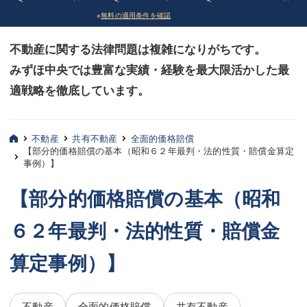
※
無料の適用条件を確認
債務整理
債務整理
不動産に関する法律問題は複雑になりがちです。
法律相談など（その他）
法律相談など（その他）
みずほ中央では豊富な実績・経験を最大限活かした最
お客様へ
お客様へ
適戦略を徹底しています。
みずほ中央の特長・実質編
みずほ中央の特長・実質編
みずほ中央の特長・形式編
みずほ中央の特長・形式編
不動産
共有不動産
全面的価格賠償
【部分的価格賠償の基本（昭和６２年最判・法的性質・賠償金算定
事例）】
弁護士紹介
弁護士紹介
【部分的価格賠償の基本（昭和
三平 聡史
三平 聡史
６２年最判・法的性質・賠償金
酒井 博之
酒井 博之
坂本 陽一
坂本 陽一
算定事例）】
桶川 聡
桶川 聡
不動産
全面的価格賠償
共有不動産