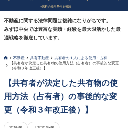
※
無料の適用条件を確認
債務整理
債務整理
不動産に関する法律問題は複雑になりがちです。
法律相談など（その他）
法律相談など（その他）
みずほ中央では豊富な実績・経験を最大限活かした最
お客様へ
お客様へ
適戦略を徹底しています。
みずほ中央の特長・実質編
みずほ中央の特長・実質編
みずほ中央の特長・形式編
みずほ中央の特長・形式編
不動産
共有不動産
共有者の１人による使用・占有
【共有者が決定した共有物の使用方法（占有者）の事後的な変更
（令和３年改正後）】
弁護士紹介
弁護士紹介
【共有者が決定した共有物の使
三平 聡史
三平 聡史
用方法（占有者）の事後的な変
酒井 博之
酒井 博之
坂本 陽一
坂本 陽一
更（令和３年改正後）】
桶川 聡
桶川 聡
不動産
共有不動産