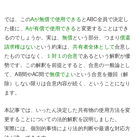
では、この
Aが無償で使用できる
とABC全員で決定し
た後に、
Aが有償で使用できる
と変更することはでき
るのでしょうか。実は、
無償
という部分、つまり
償還
請求権はない
という約束は、
共有者全体として
合意し
たものではなく、
１対１の合意
であるという解釈が優
勢です。この解釈を前提とすると、合意の一般論とし
て、AB間やAC間で
無償でよい
という合意を撤回（解
除）しない限りは合意内容が続く、ということになり
ます。
本記事では、いったん決定した共有物の使用方法を変
更することについての法的解釈を説明しました。
実際には、個別的事情により法的判断や最適な対応方