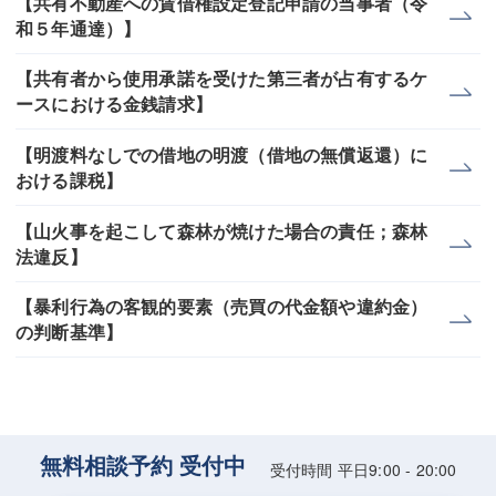
【共有不動産への賃借権設定登記申請の当事者（令
和５年通達）】
【共有者から使用承諾を受けた第三者が占有するケ
ースにおける金銭請求】
【明渡料なしでの借地の明渡（借地の無償返還）に
おける課税】
【山火事を起こして森林が焼けた場合の責任；森林
法違反】
【暴利行為の客観的要素（売買の代金額や違約金）
の判断基準】
無料相談予約 受付中
受付時間 平日9:00 - 20:00