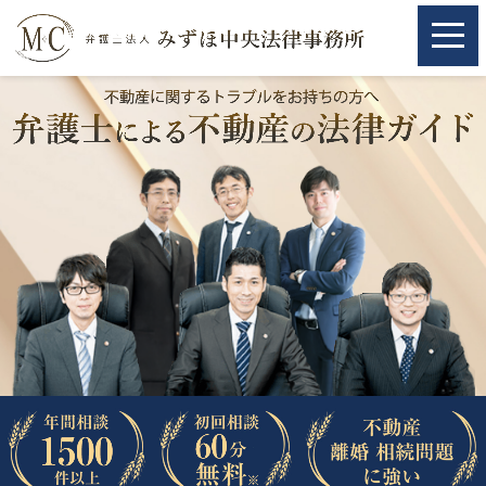
ホーム
ホーム
取扱分野
取扱分野
不動産
不動産
相続・遺言
相続・遺言
離婚（夫婦間トラブル）
離婚（夫婦間トラブル）
企業法務
企業法務
労働問題（解雇，残業等）
労働問題（解雇，残業等）
刑事弁護
刑事弁護
交通事故
交通事故