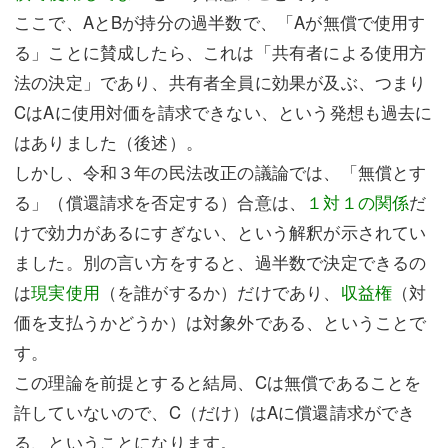
ここで、AとBが持分の過半数で、「Aが無償で使用す
る」ことに賛成したら、これは「共有者による使用方
法の決定」であり、共有者全員に効果が及ぶ、つまり
CはAに使用対価を請求できない、という発想も過去に
はありました（後述）。
しかし、令和３年の民法改正の議論では、「無償とす
る」（償還請求を否定する）合意は、
１対１の関係
だ
けで効力があるにすぎない、という解釈が示されてい
ました。別の言い方をすると、過半数で決定できるの
は
現実使用
（を誰がするか）だけであり、
収益権
（対
価を支払うかどうか）は対象外である、ということで
す。
この理論を前提とすると結局、Cは無償であることを
許していないので、C（だけ）はAに償還請求ができ
る、ということになります。