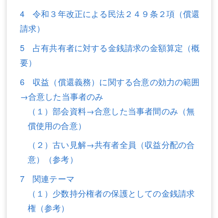
4 令和３年改正による民法２４９条２項（償還
不動産登記
商業登記
請求）
商業登記
調査・書面作成
5 占有共有者に対する金銭請求の金額算定（概
調査・書面作成
債務整理
要）
マスコミ取材・実績
債務整理
6 収益（償還義務）に関する合意の効力の範囲
→合意した当事者のみ
マスコミ取材・実績
アクセス
（１）部会資料→合意した当事者間のみ（無
アクセス
東京事務所 (新宿・四谷)
償使用の合意）
東京事務所 (新宿・四谷)
埼玉事務所 (さいたま市)
（２）古い見解→共有者全員（収益分配の合
意）（参考）
埼玉事務所 (さいたま市)
川口事務所（埼玉県川口市）
7 関連テーマ
お問い合せフォーム
川口事務所（埼玉県川口市）
（１）少数持分権者の保護としての金銭請求
権（参考）