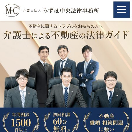
ホーム
ホーム
取扱分野
取扱分野
不動産
不動産
相続・遺言
相続・遺言
離婚（夫婦間トラブル）
離婚（夫婦間トラブル）
企業法務
企業法務
労働問題（解雇，残業等）
労働問題（解雇，残業等）
刑事弁護
刑事弁護
交通事故
交通事故