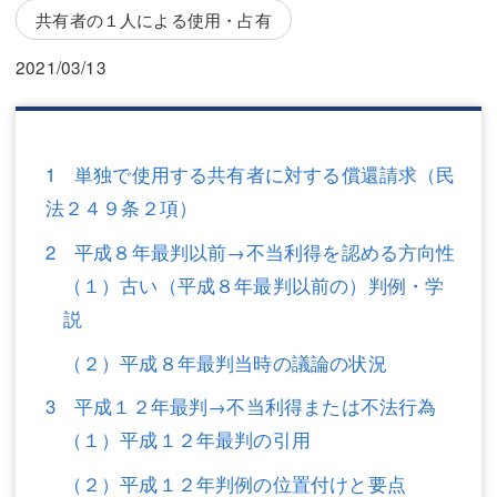
三平 隆史
三平 隆史
共有者の１人による使用・占有
吉元 優仁
吉元 優仁
2021/03/13
弁護士費用
小川 祐
弁護士費用
不動産
1 単独で使用する共有者に対する償還請求（民
不動産
相続・遺言
法２４９条２項）
相続・遺言
離婚（夫婦間トラブル）
2 平成８年最判以前→不当利得を認める方向性
（１）古い（平成８年最判以前の）判例・学
離婚（夫婦間トラブル）
企業法務
説
企業法務
労働問題（解雇，残業等）
（２）平成８年最判当時の議論の状況
労働問題（解雇，残業等）
刑事弁護
3 平成１２年最判→不当利得または不法行為
刑事弁護
交通事故
（１）平成１２年最判の引用
（２）平成１２年判例の位置付けと要点
交通事故
不動産登記