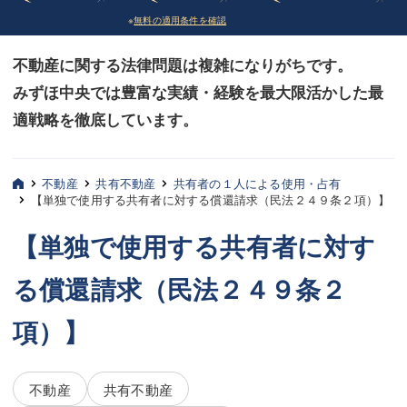
※
無料の適用条件を確認
債務整理
債務整理
不動産に関する法律問題は複雑になりがちです。
法律相談など（その他）
法律相談など（その他）
みずほ中央では豊富な実績・経験を最大限活かした最
お客様へ
お客様へ
適戦略を徹底しています。
みずほ中央の特長・実質編
みずほ中央の特長・実質編
みずほ中央の特長・形式編
みずほ中央の特長・形式編
不動産
共有不動産
共有者の１人による使用・占有
【単独で使用する共有者に対する償還請求（民法２４９条２項）】
弁護士紹介
弁護士紹介
【単独で使用する共有者に対す
三平 聡史
三平 聡史
る償還請求（民法２４９条２
酒井 博之
酒井 博之
項）】
坂本 陽一
坂本 陽一
桶川 聡
桶川 聡
不動産
共有不動産