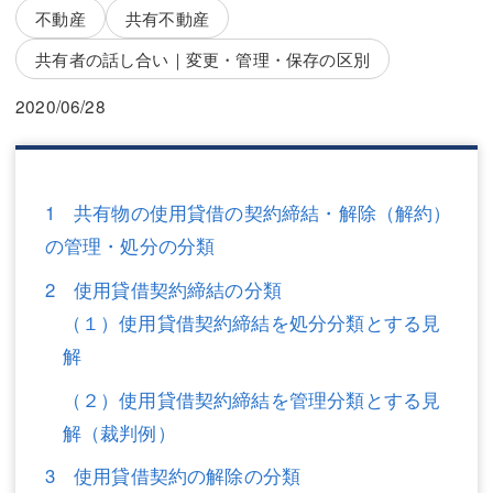
三平 隆史
三平 隆史
不動産
共有不動産
吉元 優仁
吉元 優仁
共有者の話し合い｜変更・管理・保存の区別
弁護士費用
小川 祐
2020/06/28
弁護士費用
不動産
不動産
相続・遺言
1 共有物の使用貸借の契約締結・解除（解約）
の管理・処分の分類
相続・遺言
離婚（夫婦間トラブル）
2 使用貸借契約締結の分類
離婚（夫婦間トラブル）
企業法務
（１）使用貸借契約締結を処分分類とする見
企業法務
労働問題（解雇，残業等）
解
労働問題（解雇，残業等）
刑事弁護
（２）使用貸借契約締結を管理分類とする見
解（裁判例）
刑事弁護
交通事故
3 使用貸借契約の解除の分類
交通事故
不動産登記