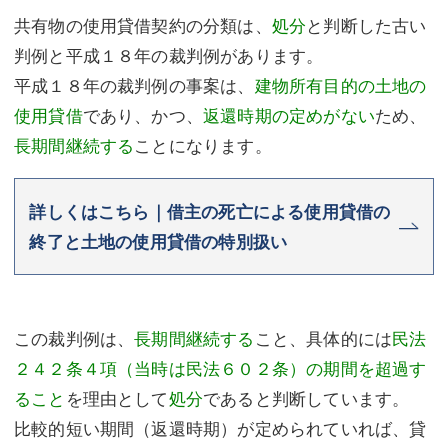
共有物の使用貸借契約の分類は、
処分
と判断した古い
判例と平成１８年の裁判例があります。
平成１８年の裁判例の事案は、
建物所有目的の土地の
使用貸借
であり、かつ、
返還時期の定めがない
ため、
長期間継続する
ことになります。
詳しくはこちら｜借主の死亡による使用貸借の
終了と土地の使用貸借の特別扱い
この裁判例は、
長期間継続する
こと、具体的には
民法
２４２条４項（当時は民法６０２条）の期間を超過す
ること
を理由として
処分
であると判断しています。
比較的短い期間（返還時期）が定められていれば、貸