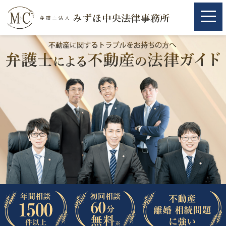
ホーム
ホーム
取扱分野
取扱分野
不動産
不動産
相続・遺言
相続・遺言
離婚（夫婦間トラブル）
離婚（夫婦間トラブル）
企業法務
企業法務
労働問題（解雇，残業等）
労働問題（解雇，残業等）
刑事弁護
刑事弁護
交通事故
交通事故