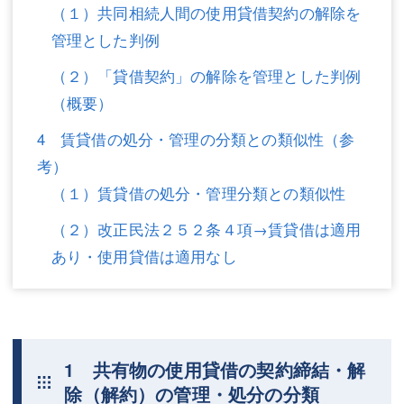
（１）共同相続人間の使用貸借契約の解除を
不動産登記
商業登記
管理とした判例
商業登記
調査・書面作成
（２）「貸借契約」の解除を管理とした判例
（概要）
調査・書面作成
債務整理
4 賃貸借の処分・管理の分類との類似性（参
マスコミ取材・実績
債務整理
考）
マスコミ取材・実績
アクセス
（１）賃貸借の処分・管理分類との類似性
アクセス
東京事務所 (新宿・四谷)
（２）改正民法２５２条４項→賃貸借は適用
あり・使用貸借は適用なし
東京事務所 (新宿・四谷)
埼玉事務所 (さいたま市)
埼玉事務所 (さいたま市)
川口事務所（埼玉県川口市）
お問い合せフォーム
川口事務所（埼玉県川口市）
1 共有物の使用貸借の契約締結・解
除（解約）の管理・処分の分類