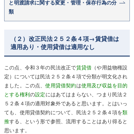
と明渡請求に関する変更・管理・保存行為の分
類
（２）改正民法２５２条４項→賃貸借は
適用あり・使用貸借は適用なし
この点、令和３年の民法改正で
賃貸借
（や用益物権設
定）については民法２５２条４項で分類が明文化され
ました。この点、
使用貸借契約
は
使用及び収益を目的
とする権利
の
設定
にはあてはまらない、つまり民法２
５２条４項の適用対象外であると思います。とはいっ
ても、使用貸借契約について、民法２５２条４項を
類
推
する、という形で参照、流用することはあり得ると
思います。