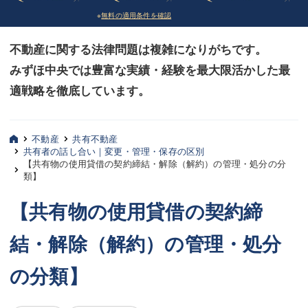
※
無料の適用条件を確認
債務整理
債務整理
不動産に関する法律問題は複雑になりがちです。
法律相談など（その他）
法律相談など（その他）
みずほ中央では豊富な実績・経験を最大限活かした最
お客様へ
お客様へ
適戦略を徹底しています。
みずほ中央の特長・実質編
みずほ中央の特長・実質編
みずほ中央の特長・形式編
みずほ中央の特長・形式編
不動産
共有不動産
共有者の話し合い｜変更・管理・保存の区別
【共有物の使用貸借の契約締結・解除（解約）の管理・処分の分
弁護士紹介
弁護士紹介
類】
三平 聡史
三平 聡史
【共有物の使用貸借の契約締
酒井 博之
酒井 博之
結・解除（解約）の管理・処分
坂本 陽一
坂本 陽一
の分類】
桶川 聡
桶川 聡