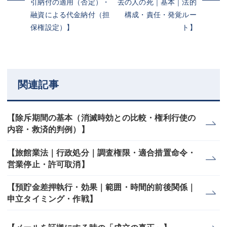
引納付の適用（否定）・
去の人の死｜基本｜法的
融資による代金納付（担
構成・責任・発覚ルー
保権設定）】
ト】
関連記事
【除斥期間の基本（消滅時効との比較・権利行使の
内容・救済的判例）】
【旅館業法｜行政処分｜調査権限・適合措置命令・
営業停止・許可取消】
【預貯金差押執行・効果｜範囲・時間的前後関係｜
申立タイミング・作戦】