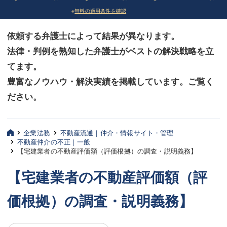
※
無料の適用条件を確認
債務整理
債務整理
依頼する弁護士によって結果が異なります。
法律相談など（その他）
法律相談など（その他）
法律・判例を熟知した弁護士がベストの解決戦略を立
お客様へ
お客様へ
てます。
みずほ中央の特長・実質編
みずほ中央の特長・実質編
豊富なノウハウ・解決実績を掲載しています。ご覧く
ださい。
みずほ中央の特長・形式編
みずほ中央の特長・形式編
弁護士紹介
弁護士紹介
企業法務
不動産流通｜仲介・情報サイト・管理
不動産仲介の不正｜一般
三平 聡史
三平 聡史
【宅建業者の不動産評価額（評価根拠）の調査・説明義務】
酒井 博之
酒井 博之
【宅建業者の不動産評価額（評
坂本 陽一
坂本 陽一
価根拠）の調査・説明義務】
桶川 聡
桶川 聡