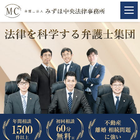
ホーム
ホーム
取扱分野
取扱分野
不動産
不動産
相続・遺言
相続・遺言
離婚（夫婦間トラブル）
離婚（夫婦間トラブル）
企業法務
企業法務
労働問題（解雇，残業等）
労働問題（解雇，残業等）
刑事弁護
刑事弁護
交通事故
交通事故