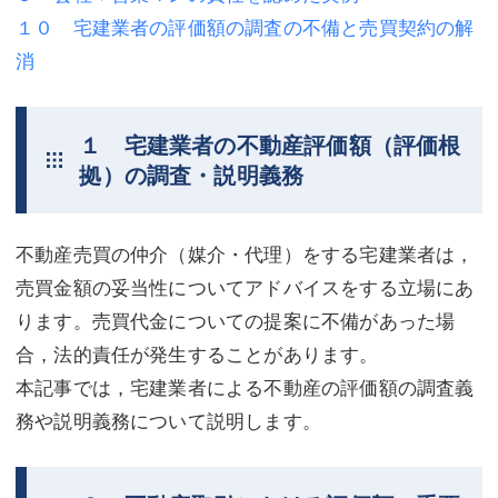
１０ 宅建業者の評価額の調査の不備と売買契約の解
不動産登記
商業登記
消
商業登記
調査・書面作成
調査・書面作成
債務整理
１ 宅建業者の不動産評価額（評価根
拠）の調査・説明義務
マスコミ取材・実績
債務整理
マスコミ取材・実績
アクセス
不動産売買の仲介（媒介・代理）をする宅建業者は，
アクセス
東京事務所 (新宿・四谷)
売買金額の妥当性についてアドバイスをする立場にあ
ります。売買代金についての提案に不備があった場
東京事務所 (新宿・四谷)
埼玉事務所 (さいたま市)
合，法的責任が発生することがあります。
埼玉事務所 (さいたま市)
川口事務所（埼玉県川口市）
本記事では，宅建業者による不動産の評価額の調査義
お問い合せフォーム
川口事務所（埼玉県川口市）
務や説明義務について説明します。