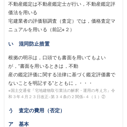
不動産鑑定は不動産鑑定士が行い，不動産鑑定評
価法を用いる
宅建業者の評価額調査（査定）では，価格査定マ
ニュアルを用いる（前記
※２
）
い 混同防止措置
根拠の明示は，口頭でも書面を用いてもよい
が，”書面を用いるときは，不動
産の鑑定評価に関する法律に基づく鑑定評価書で
ないことを明記する”とともに，・・・
※国土交通省『宅地建物取引業法の解釈・運用の考え方』令
和３年４月２３日改正−第３４条の２関係−４（１）②
う 査定の費用（否定）
ア 基本