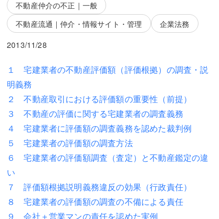
三平 隆史
三平 隆史
不動産仲介の不正｜一般
不動産流通｜仲介・情報サイト・管理
企業法務
吉元 優仁
吉元 優仁
2013/11/28
弁護士費用
小川 祐
弁護士費用
不動産
１ 宅建業者の不動産評価額（評価根拠）の調査・説
明義務
不動産
相続・遺言
２ 不動産取引における評価額の重要性（前提）
相続・遺言
離婚（夫婦間トラブル）
３ 不動産の評価に関する宅建業者の調査義務
４ 宅建業者に評価額の調査義務を認めた裁判例
離婚（夫婦間トラブル）
企業法務
５ 宅建業者の評価額の調査方法
企業法務
労働問題（解雇，残業等）
６ 宅建業者の評価額調査（査定）と不動産鑑定の違
い
労働問題（解雇，残業等）
刑事弁護
７ 評価額根拠説明義務違反の効果（行政責任）
刑事弁護
交通事故
８ 宅建業者の評価額の調査の不備による責任
交通事故
不動産登記
９ 会社＋営業マンの責任を認めた実例