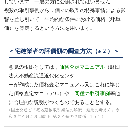
しています。一般の方に公開されてはいません。
複数の取引事例から，個々の取引の特殊事情による影
響を差し引いて，平均的な条件における価格（坪単
価）を算定するという方法を用います。
＜宅建業者の評価額の調査方法
（※２）
＞
意見の根拠としては，
価格査定マニュアル
（財団
法人不動産流通近代化センタ
ーが作成した価格査定マニュアル又はこれに準じ
た価格査定マニュアル）や，
同種の取引事例
等他
に合理的な説明がつくものであることとする。
※国土交通省『宅地建物取引業法の解釈・運用の考え方』令
和３年４月２３日改正−第３４条の２関係−４（１）