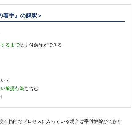
の着手』の解釈＞
限
手するまで
は手付解除ができる
ついて
ない前提行為
も含む
日
度本格的なプロセスに入っている場合は手付解除ができな