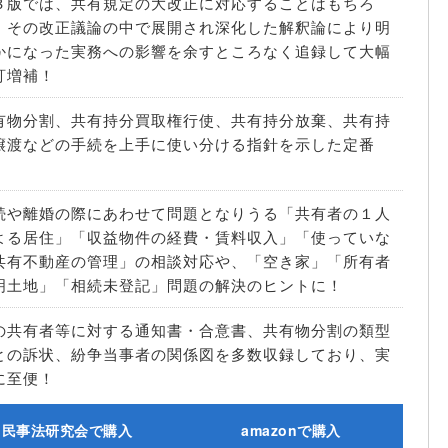
３版では、共有規定の大改正に対応することはもちろ
、その改正議論の中で展開され深化した解釈論により明
かになった実務への影響を余すところなく追録して大幅
訂増補！
有物分割、共有持分買取権行使、共有持分放棄、共有持
譲渡などの手続を上手に使い分ける指針を示した定番
！
続や離婚の際にあわせて問題となりうる「共有者の１人
よる居住」「収益物件の経費・賃料収入」「使っていな
共有不動産の管理」の相談対応や、「空き家」「所有者
明土地」「相続未登記」問題の解決のヒントに！
の共有者等に対する通知書・合意書、共有物分割の類型
との訴状、紛争当事者の関係図を多数収録しており、実
に至便！
民事法研究会で購入
amazonで購入