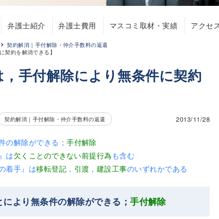
弁護士紹介
弁護士費用
マスコミ取材・実績
アクセ
契約解消｜手付解除・仲介手数料の返還
に契約を解消できる】
は，手付解除により無条件に契約
2013/11/28
契約解消｜手付解除・仲介手数料の返還
件の解除ができる；
手付解除
』は
欠くことのできない前提行為
も含む
の着手』は
移転登記
，
引渡
，
建設工事
のいずれかである
とにより無条件の解除ができる；
手付解除