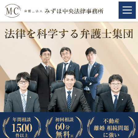
ホーム
ホーム
取扱分野
取扱分野
不動産
不動産
相続・遺言
相続・遺言
離婚（夫婦間トラブル）
離婚（夫婦間トラブル）
企業法務
企業法務
労働問題（解雇，残業等）
労働問題（解雇，残業等）
刑事弁護
刑事弁護
交通事故
交通事故