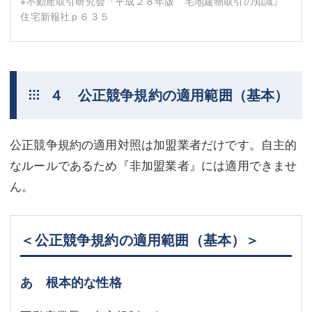
※不動産取引研究会『平成２８年版 宅地建物取引の知識』
住宅新報社ｐ６３５
４ 公正競争規約の適用範囲（基本）
公正競争規約の適用対照は加盟業者だけです。自主的
なルールであるため『非加盟業者』には適用できませ
ん。
＜公正競争規約の適用範囲（基本）＞
あ 根本的な性格