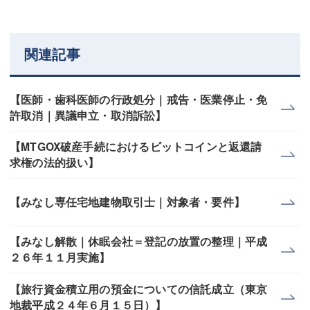
関連記事
【医師・歯科医師の行政処分｜戒告・医業停止・免
許取消｜異議申立・取消訴訟】
【MTGOX破産手続におけるビットコインと返還請
求権の法的扱い】
【みなし専任宅地建物取引士｜対象者・要件】
【みなし解散｜休眠会社＝登記の放置の整理｜平成
２６年１１月実施】
【旅行資金積立用の預金についての信託成立（東京
地裁平成２４年６月１５日）】