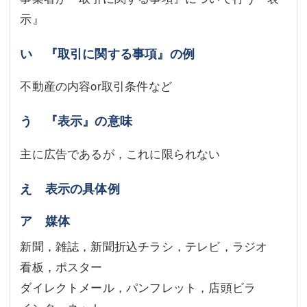
示』
い 『取引に関する事項』の例
不動産の内容or取引条件など
う 『表示』の意味
主に広告であるが，これに限られない
え 表示の具体例
ア 媒体
新聞，雑誌，新聞折込チラシ，テレビ，ラジオ
看板，ポスター
ダイレクトメール，パンフレット，店頭ビラ