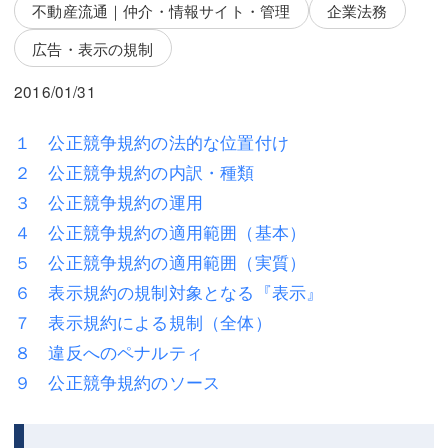
三平 隆史
三平 隆史
不動産流通｜仲介・情報サイト・管理
企業法務
広告・表示の規制
吉元 優仁
吉元 優仁
2016/01/31
弁護士費用
小川 祐
弁護士費用
不動産
１ 公正競争規約の法的な位置付け
２ 公正競争規約の内訳・種類
不動産
相続・遺言
３ 公正競争規約の運用
相続・遺言
離婚（夫婦間トラブル）
４ 公正競争規約の適用範囲（基本）
５ 公正競争規約の適用範囲（実質）
離婚（夫婦間トラブル）
企業法務
６ 表示規約の規制対象となる『表示』
企業法務
労働問題（解雇，残業等）
７ 表示規約による規制（全体）
８ 違反へのペナルティ
労働問題（解雇，残業等）
刑事弁護
９ 公正競争規約のソース
刑事弁護
交通事故
交通事故
不動産登記