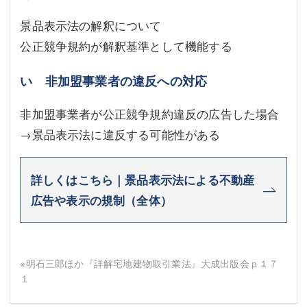
景品表示法の解釈について
公正競争規約が解釈基準として機能する
い 非加盟事業者の違反への対応
非加盟事業者が公正競争規約違反の広告した場合
→景品表示法に違反する可能性がある
詳しくはこちら｜景品表示法による不動産
広告や表示の規制（全体）
※明石三郎ほか『詳解宅地建物取引業法』大成出版会ｐ１７
１