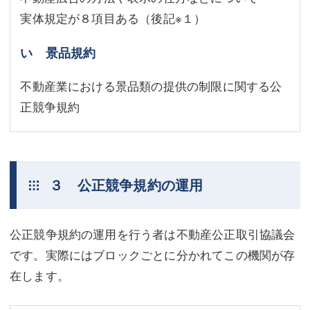
実体規定が８項目ある（後記
※１
）
い 景品規約
不動産業における景品類の提供の制限に関する公
正競争規約
３ 公正競争規約の運用
公正競争規約の運用を行う者は不動産公正取引協議会
です。実際にはブロックごとに分かれてこの機関が存
在します。