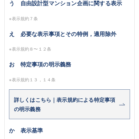
う 自由設計型マンション企画に関する表示
※表示規約７条
え 必要な表示事項とその特例，適用除外
※表示規約８〜１２条
お 特定事項の明示義務
※表示規約１３，１４条
詳しくはこちら｜表示規約による特定事項
の明示義務
か 表示基準