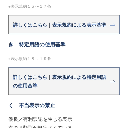
※表示規約１５〜１７条
詳しくはこちら｜表示規約による表示基準
き 特定用語の使用基準
※表示規約１８，１９条
詳しくはこちら｜表示規約による特定用語
の使用基準
く 不当表示の禁止
優良／有利誤認を生じる表示
次の４類型が規定されている