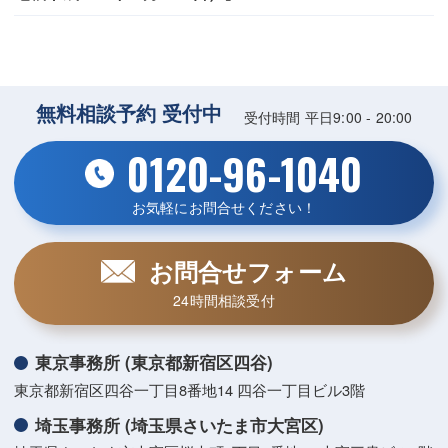
無料相談予約 受付中
受付時間 平日9:00 - 20:00
0120-96-1040
お気軽にお問合せください！
お問合せフォーム
24時間相談受付
東京事務所 (東京都新宿区四谷)
東京都新宿区四谷一丁目8番地14 四谷一丁目ビル3階
埼玉事務所 (埼玉県さいたま市大宮区)