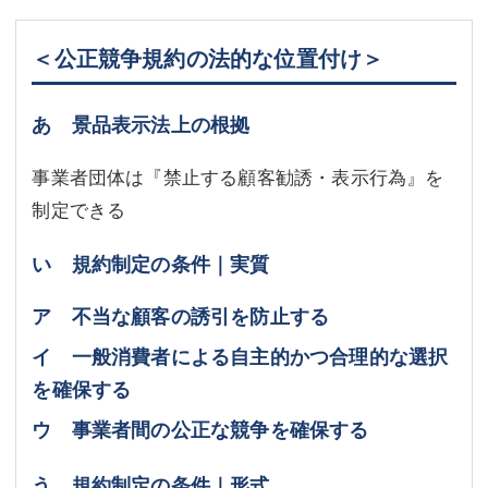
＜公正競争規約の法的な位置付け＞
あ 景品表示法上の根拠
事業者団体は『禁止する顧客勧誘・表示行為』を
制定できる
い 規約制定の条件｜実質
ア 不当な顧客の誘引を防止する
イ 一般消費者による自主的かつ合理的な選択
を確保する
ウ 事業者間の公正な競争を確保する
う 規約制定の条件｜形式