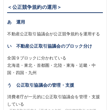
＜公正競争規約の運用＞
あ 運用
不動産公正取引協議会が公正競争規約を運用する
い 不動産公正取引協議会のブロック分け
全国９ブロックに分かれている
北海道・東北・首都圏・北陸・東海・近畿・中
国・四国・九州
う 公正取引協議会の管理・支援
消費者庁が一元的に公正取引協議会を管理・支援
している