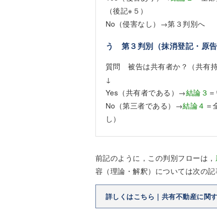
（後記
※５
）
No（侵害なし）→第３判別へ
う 第３判別（抹消登記・原
質問 被告は共有者か？（共有
↓
Yes（共有者である）→
結論３
＝
No（第三者である）→
結論４
＝
し）
前記のように，この判別フローは，
容（理論・解釈）については次の記
詳しくはこちら｜共有不動産に関