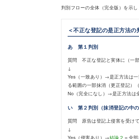
判別フローの全体（完全版）を示し
＜不正な登記の是正方法の
あ 第１判別
質問 不正な登記と実体に（一
↓
Yes（一致あり）→是正方法は
る範囲の一部抹消（更正登記）
No（完全になし）→是正方法は
い 第２判別（抹消登記の中
質問 原告は登記上侵害を受け
↓
Yes（侵害あり）→
結論２
＝全部