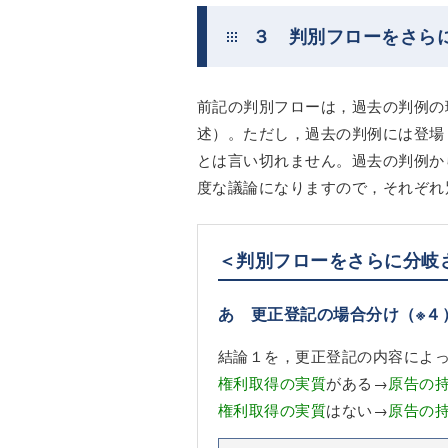
３ 判別フローをさら
前記の判別フローは，過去の判例の
述）。ただし，過去の判例には登場
とは言い切れません。過去の判例か
度な議論になりますので，それぞれ
＜判別フローをさらに分岐
あ 更正登記の場合分け
（※４
結論１を，更正登記の内容によ
権利取得の実質
がある→
原告の
権利取得の実質
はない→
原告の