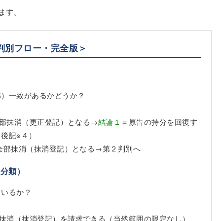
ます。
判別フロー・完全版＞
部）一致があるかどうか？
一部抹消（更正登記）となる→
結論１
＝原告の持分を回復す
（後記
※４
）
全部抹消（抹消登記）となる→第２判別へ
の分類）
ているか？
抹消（抹消登記）を請求できる（当然範囲の限定なし）