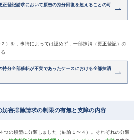
更正登記請求において原告の持分回復を超えることの可
）
論２）を，事情によっては認めず，一部抹消（更正登記）の
ある
の持分全部移転が不実であったケースにおける全部抹消
の妨害排除請求の制限の有無と支障の内容
４つの類型に分類しました（結論１〜４）。それぞれの分類