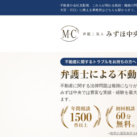
不動産や会社支配権、これらが関わる相続・離婚の問
大宮・川口）に構える事務所はどちらも駅からすぐ
不動産に関する法律問題は複雑になり
みずほ中央では豊富な実績・経験を最
ます。
※
無料の適用条件を