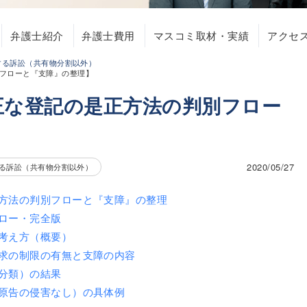
弁護士紹介
弁護士費用
マスコミ取材・実績
アクセ
する訴訟（共有物分割以外）
フローと『支障』の整理】
正な登記の是正方法の判別フロー
】
2020/05/27
る訴訟（共有物分割以外）
方法の判別フローと『支障』の整理
ロー・完全版
考え方（概要）
求の制限の有無と支障の内容
分類）の結果
原告の侵害なし）の具体例