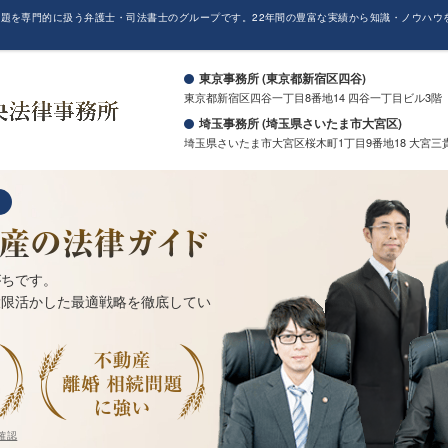
題を専門的に扱う弁護士・司法書士のグループです。22年間の豊富な実績から知識・ノウハウ
。
東京事務所 (東京都新宿区四谷)
東京都新宿区四谷一丁目8番地14 四谷一丁目ビル3階
埼玉事務所 (埼玉県さいたま市大宮区)
埼玉県さいたま市大宮区桜木町1丁目9番地18 大宮三
がちです。
大限活かした最適戦略を徹底してい
確認