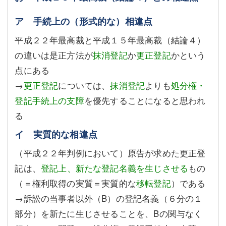
ア 手続上の（形式的な）相違点
平成２２年最高裁と平成１５年最高裁（結論４）
の違いは是正方法が
抹消登記
か
更正登記
かという
点にある
→
更正登記
については、
抹消登記
よりも
処分権・
登記手続上の支障
を優先することになると思われ
る
イ 実質的な相違点
（平成２２年判例において）原告が求めた更正登
記は、
登記上、新たな登記名義を生じさせる
もの
（＝権利取得の実質＝実質的な
移転登記
）である
→訴訟の当事者以外（B）の登記名義（６分の１
部分）を新たに生じさせることを、Bの関与なく