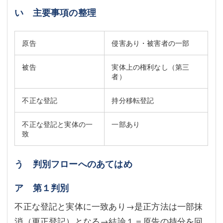
い 主要事項の整理
原告
侵害あり・被害者の一部
被告
実体上の権利なし（第三
者）
不正な登記
持分移転登記
不正な登記と実体の一
一部あり
致
う 判別フローへのあてはめ
ア 第１判別
不正な登記と実体に一致あり→是正方法は一部抹
消（更正登記）となる→結論１＝原告の持分を回