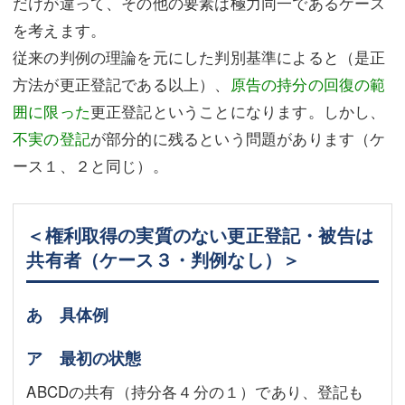
だけが違って、その他の要素は極力同一であるケース
を考えます。
従来の判例の理論を元にした判別基準によると（是正
方法が更正登記である以上）、
原告の持分の回復の範
囲に限った
更正登記ということになります。しかし、
不実の登記
が部分的に残るという問題があります（ケ
ース１、２と同じ）。
＜権利取得の実質のない更正登記・被告は
共有者（ケース３・判例なし）＞
あ 具体例
ア 最初の状態
ABCDの共有（持分各４分の１）であり、登記も