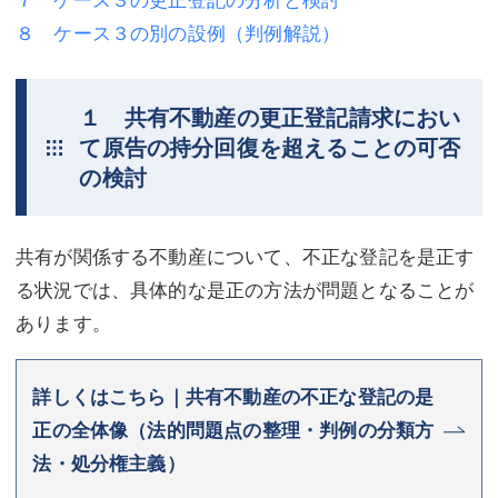
８ ケース３の別の設例（判例解説）
不動産登記
商業登記
商業登記
調査・書面作成
１ 共有不動産の更正登記請求におい
調査・書面作成
債務整理
て原告の持分回復を超えることの可否
の検討
マスコミ取材・実績
債務整理
マスコミ取材・実績
アクセス
共有が関係する不動産について、不正な登記を是正す
アクセス
東京事務所 (新宿・四谷)
る状況では、具体的な是正の方法が問題となることが
東京事務所 (新宿・四谷)
埼玉事務所 (さいたま市)
あります。
埼玉事務所 (さいたま市)
川口事務所（埼玉県川口市）
詳しくはこちら｜共有不動産の不正な登記の是
お問い合せフォーム
川口事務所（埼玉県川口市）
正の全体像（法的問題点の整理・判例の分類方
法・処分権主義）