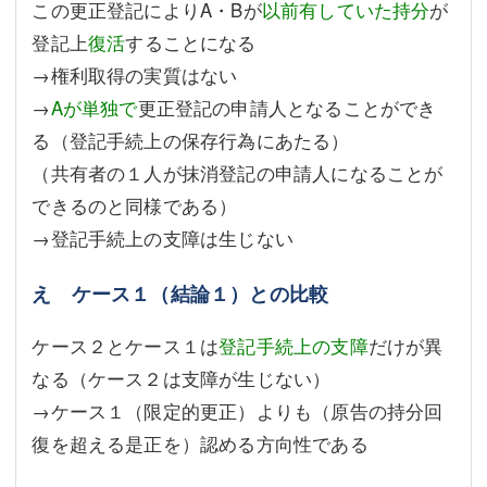
この更正登記によりA・Bが
以前有していた持分
が
登記上
復活
することになる
→権利取得の実質はない
→
Aが単独で
更正登記の申請人となることができ
る（登記手続上の保存行為にあたる）
（共有者の１人が抹消登記の申請人になることが
できるのと同様である）
→登記手続上の支障は生じない
え ケース１（結論１）との比較
ケース２とケース１は
登記手続上の支障
だけが異
なる（ケース２は支障が生じない）
→ケース１（限定的更正）よりも（原告の持分回
復を超える是正を）認める方向性である