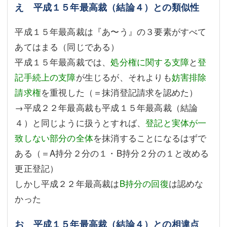
え 平成１５年最高裁（結論４）との類似性
平成１５年最高裁は『あ〜う』の３要素がすべて
あてはまる（同じである）
平成１５年最高裁では、
処分権に関する支障
と
登
記手続上の支障
が生じるが、それよりも
妨害排除
請求権
を重視した（＝抹消登記請求を認めた）
→平成２２年最高裁も平成１５年最高裁（結論
４）と同じように扱うとすれば、
登記と実体が一
致しない部分の全体
を抹消することになるはずで
ある（＝A持分２分の１・B持分２分の１と改める
更正登記）
しかし平成２２年最高裁は
B持分の回復
は認めな
かった
お 平成１５年最高裁（結論４）との相違点