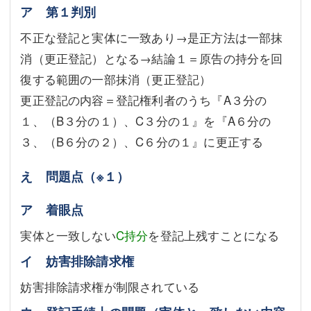
ア 第１判別
不正な登記と実体に一致あり→是正方法は一部抹
消（更正登記）となる→結論１＝原告の持分を回
復する範囲の一部抹消（更正登記）
更正登記の内容＝登記権利者のうち『A３分の
１、（B３分の１）、C３分の１』を『A６分の
３、（B６分の２）、C６分の１』に更正する
え 問題点
（※１）
ア 着眼点
実体と一致しない
C持分
を登記上残すことになる
イ 妨害排除請求権
妨害排除請求権が制限されている