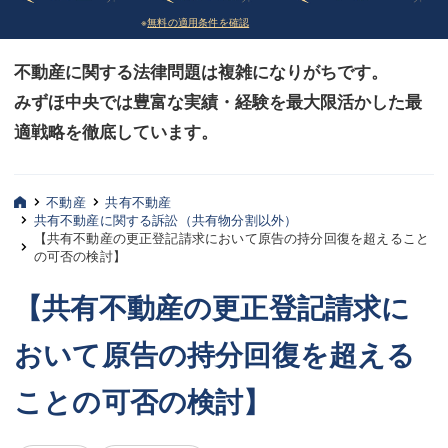
※
無料の適用条件を確認
債務整理
債務整理
不動産に関する法律問題は複雑になりがちです。
法律相談など（その他）
法律相談など（その他）
みずほ中央では豊富な実績・経験を最大限活かした最
お客様へ
お客様へ
適戦略を徹底しています。
みずほ中央の特長・実質編
みずほ中央の特長・実質編
みずほ中央の特長・形式編
みずほ中央の特長・形式編
不動産
共有不動産
共有不動産に関する訴訟（共有物分割以外）
【共有不動産の更正登記請求において原告の持分回復を超えること
弁護士紹介
弁護士紹介
の可否の検討】
三平 聡史
三平 聡史
【共有不動産の更正登記請求に
酒井 博之
酒井 博之
おいて原告の持分回復を超える
坂本 陽一
坂本 陽一
ことの可否の検討】
桶川 聡
桶川 聡