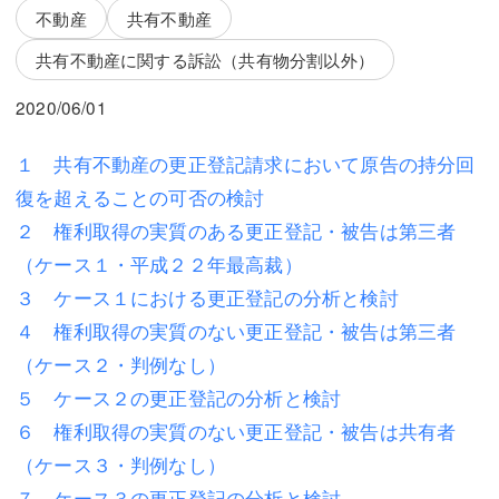
三平 隆史
三平 隆史
不動産
共有不動産
吉元 優仁
吉元 優仁
共有不動産に関する訴訟（共有物分割以外）
弁護士費用
小川 祐
2020/06/01
弁護士費用
不動産
１ 共有不動産の更正登記請求において原告の持分回
復を超えることの可否の検討
不動産
相続・遺言
２ 権利取得の実質のある更正登記・被告は第三者
相続・遺言
離婚（夫婦間トラブル）
（ケース１・平成２２年最高裁）
離婚（夫婦間トラブル）
企業法務
３ ケース１における更正登記の分析と検討
４ 権利取得の実質のない更正登記・被告は第三者
企業法務
労働問題（解雇，残業等）
（ケース２・判例なし）
労働問題（解雇，残業等）
刑事弁護
５ ケース２の更正登記の分析と検討
６ 権利取得の実質のない更正登記・被告は共有者
刑事弁護
交通事故
（ケース３・判例なし）
交通事故
不動産登記
７ ケース３の更正登記の分析と検討