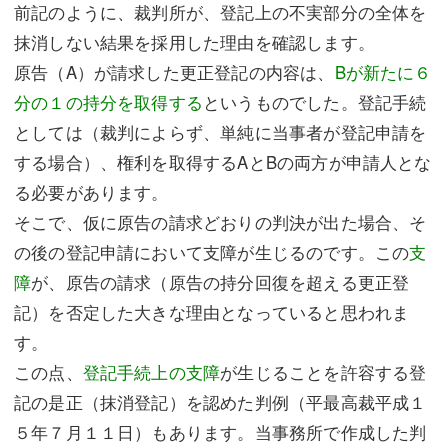
前記のように、裁判所が、登記上の不実部分の全体を
抹消しない結果を採用した理由を確認します。
原告（A）が請求した更正登記の内容は、
Bが新たに６
分の１の持分を取得する
というものでした。登記手続
としては（裁判によらず、単純に当事者が登記申請を
する場合）、権利を取得するAとBの両方が申請人とな
る必要があります。
そこで、仮に原告の請求どおりの判決が出た場合、そ
の後の登記申請において支障が生じるのです。この
支
障
が、原告の請求（原告の持分回復を超える更正登
記）を否定した大きな理由となっていると思われま
す。
この点、
登記手続上の支障
が生じることを許容する登
記の是正（抹消登記）を認めた判例（平最高裁平成１
５年７月１１日）もあります。当事務所で作成した判