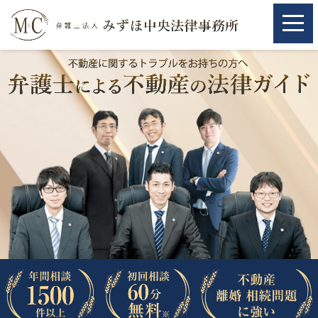
ホーム
ホーム
取扱分野
取扱分野
不動産
不動産
相続・遺言
相続・遺言
離婚（夫婦間トラブル）
離婚（夫婦間トラブル）
企業法務
企業法務
労働問題（解雇，残業等）
労働問題（解雇，残業等）
刑事弁護
刑事弁護
交通事故
交通事故