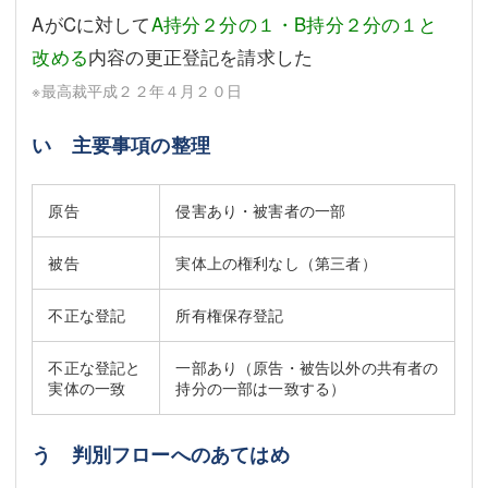
AがCに対して
A持分２分の１・B持分２分の１と
改める
内容の更正登記を請求した
※最高裁平成２２年４月２０日
い 主要事項の整理
原告
侵害あり・被害者の一部
被告
実体上の権利なし（第三者）
不正な登記
所有権保存登記
不正な登記と
一部あり（原告・被告以外の共有者の
実体の一致
持分の一部は一致する）
う 判別フローへのあてはめ