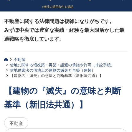
※
無料の適用条件を確認
債務整理
債務整理
不動産に関する法律問題は複雑になりがちです。
法律相談など（その他）
法律相談など（その他）
みずほ中央では豊富な実績・経験を最大限活かした最
お客様へ
お客様へ
適戦略を徹底しています。
みずほ中央の特長・実質編
みずほ中央の特長・実質編
みずほ中央の特長・形式編
みずほ中央の特長・形式編
不動産
借地に関する増改築・再築・譲渡の承諾や許可（非訟手続）
借地借家法の借地上の建物の滅失と再築（建替）
弁護士紹介
弁護士紹介
【建物の『滅失』の意味と判断基準（新旧法共通）】
三平 聡史
三平 聡史
【建物の『滅失』の意味と判断
酒井 博之
酒井 博之
基準（新旧法共通）】
坂本 陽一
坂本 陽一
桶川 聡
桶川 聡
不動産