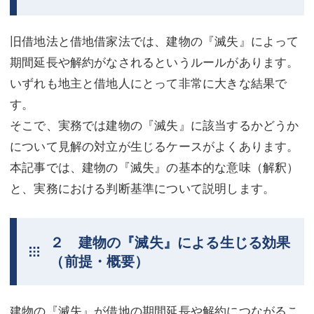
不動産登記
商業登記
旧借地法と借地借家法では、建物の『滅失』によって
商業登記
調査・書面作成
期間延長や解約がなされるというルールがあります。
いずれも地主と借地人にとって非常に大きな結果で
調査・書面作成
債務整理
す。
マスコミ取材・実績
債務整理
そこで、実務では建物の『滅失』に該当するかどうか
マスコミ取材・実績
アクセス
について見解の対立が生じるケースがよくあります。
本記事では、建物の『滅失』の基本的な意味（解釈）
アクセス
東京事務所 (新宿・四谷)
と、実務における判断基準について説明します。
東京事務所 (新宿・四谷)
埼玉事務所 (さいたま市)
埼玉事務所 (さいたま市)
川口事務所（埼玉県川口市）
２ 建物の『滅失』による生じる効果
（前提・概要）
お問い合せフォーム
川口事務所（埼玉県川口市）
建物の『滅失』が借地の期間延長や解約につながるこ