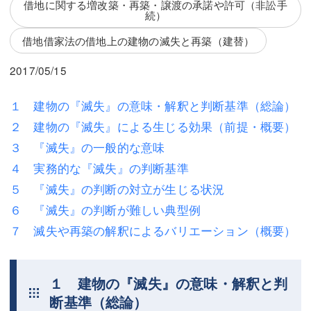
借地に関する増改築・再築・譲渡の承諾や許可（非訟手
三平 隆史
三平 隆史
続）
吉元 優仁
吉元 優仁
借地借家法の借地上の建物の滅失と再築（建替）
弁護士費用
小川 祐
2017/05/15
弁護士費用
不動産
１ 建物の『滅失』の意味・解釈と判断基準（総論）
不動産
相続・遺言
２ 建物の『滅失』による生じる効果（前提・概要）
３ 『滅失』の一般的な意味
相続・遺言
離婚（夫婦間トラブル）
４ 実務的な『滅失』の判断基準
離婚（夫婦間トラブル）
企業法務
５ 『滅失』の判断の対立が生じる状況
６ 『滅失』の判断が難しい典型例
企業法務
労働問題（解雇，残業等）
７ 滅失や再築の解釈によるバリエーション（概要）
労働問題（解雇，残業等）
刑事弁護
刑事弁護
交通事故
１ 建物の『滅失』の意味・解釈と判
断基準（総論）
交通事故
不動産登記