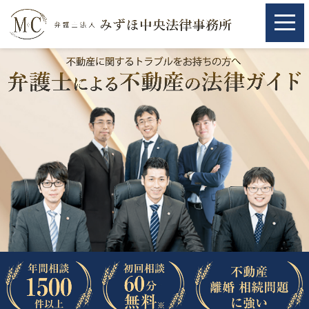
ホーム
ホーム
取扱分野
取扱分野
不動産
不動産
相続・遺言
相続・遺言
離婚（夫婦間トラブル）
離婚（夫婦間トラブル）
企業法務
企業法務
労働問題（解雇，残業等）
労働問題（解雇，残業等）
刑事弁護
刑事弁護
交通事故
交通事故