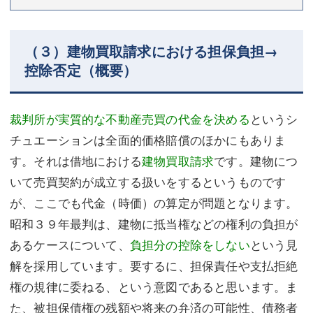
（３）建物買取請求における担保負担→
控除否定（概要）
裁判所が実質的な不動産売買の代金を決める
というシ
チュエーションは全面的価格賠償のほかにもありま
す。それは借地における
建物買取請求
です。建物につ
いて売買契約が成立する扱いをするというものです
が、ここでも代金（時価）の算定が問題となります。
昭和３９年最判は、建物に抵当権などの権利の負担が
あるケースについて、
負担分の控除をしない
という見
解を採用しています。要するに、担保責任や支払拒絶
権の規律に委ねる、という意図であると思います。ま
た、被担保債権の残額や将来の弁済の可能性、債務者