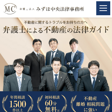
ホーム
ホーム
取扱分野
取扱分野
不動産
不動産
相続・遺言
相続・遺言
離婚（夫婦間トラブル）
離婚（夫婦間トラブル）
企業法務
企業法務
労働問題（解雇，残業等）
労働問題（解雇，残業等）
刑事弁護
刑事弁護
交通事故
交通事故