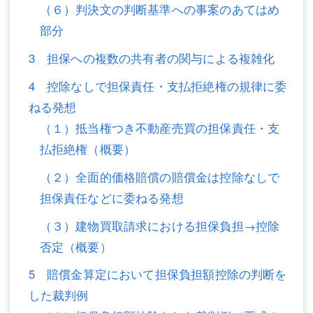
（６）判決文の判断基準への事案のあてはめ
不動産登記
商業登記
部分
商業登記
調査・書面作成
3 担保への複数の共有者の関与による複雑化
調査・書面作成
債務整理
4 控除なしで担保責任・支払拒絶権の規律に委
ねる発想
マスコミ取材・実績
債務整理
（１）抵当権つき不動産売買の担保責任・支
マスコミ取材・実績
アクセス
払拒絶権（概要）
アクセス
東京事務所 (新宿・四谷)
（２）全面的価格賠償の賠償金は控除なしで
担保責任などに委ねる発想
東京事務所 (新宿・四谷)
埼玉事務所 (さいたま市)
（３）建物買取請求における担保負担→控除
埼玉事務所 (さいたま市)
川口事務所（埼玉県川口市）
否定（概要）
お問い合せフォーム
川口事務所（埼玉県川口市）
5 賠償金算定において担保負担額控除の判断を
した裁判例