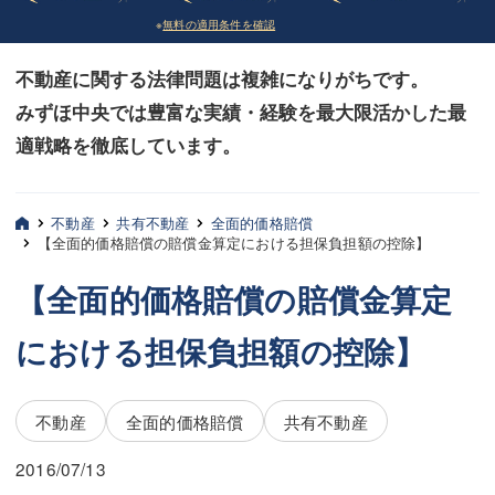
※
無料の適用条件を確認
債務整理
債務整理
不動産に関する法律問題は複雑になりがちです。
法律相談など（その他）
法律相談など（その他）
みずほ中央では豊富な実績・経験を最大限活かした最
お客様へ
お客様へ
適戦略を徹底しています。
みずほ中央の特長・実質編
みずほ中央の特長・実質編
みずほ中央の特長・形式編
みずほ中央の特長・形式編
不動産
共有不動産
全面的価格賠償
【全面的価格賠償の賠償金算定における担保負担額の控除】
弁護士紹介
弁護士紹介
【全面的価格賠償の賠償金算定
三平 聡史
三平 聡史
における担保負担額の控除】
酒井 博之
酒井 博之
坂本 陽一
坂本 陽一
不動産
全面的価格賠償
共有不動産
桶川 聡
桶川 聡
2016/07/13