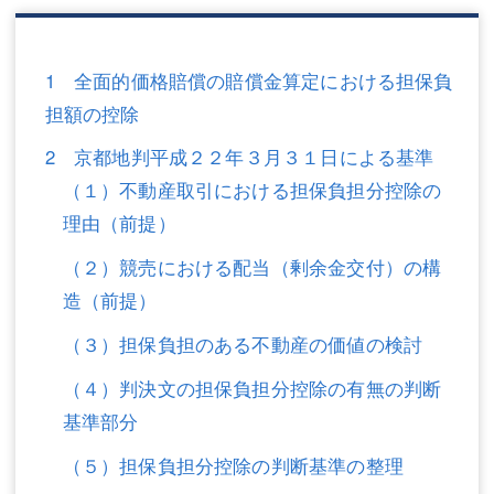
三平 隆史
三平 隆史
吉元 優仁
吉元 優仁
1 全面的価格賠償の賠償金算定における担保負
弁護士費用
小川 祐
担額の控除
弁護士費用
不動産
2 京都地判平成２２年３月３１日による基準
（１）不動産取引における担保負担分控除の
不動産
相続・遺言
理由（前提）
相続・遺言
離婚（夫婦間トラブル）
（２）競売における配当（剰余金交付）の構
離婚（夫婦間トラブル）
企業法務
造（前提）
企業法務
労働問題（解雇，残業等）
（３）担保負担のある不動産の価値の検討
（４）判決文の担保負担分控除の有無の判断
労働問題（解雇，残業等）
刑事弁護
基準部分
刑事弁護
交通事故
（５）担保負担分控除の判断基準の整理
交通事故
不動産登記