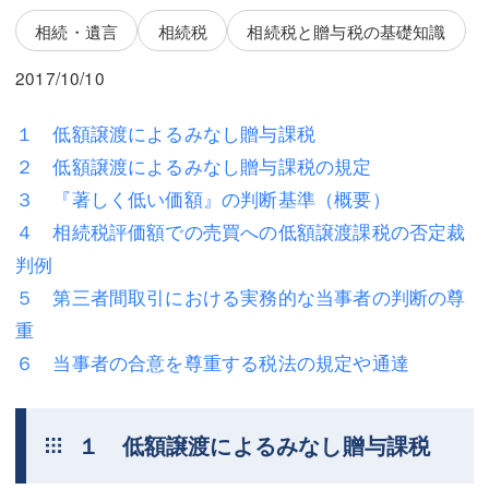
三平 隆史
三平 隆史
相続・遺言
相続税
相続税と贈与税の基礎知識
吉元 優仁
吉元 優仁
2017/10/10
弁護士費用
小川 祐
１ 低額譲渡によるみなし贈与課税
弁護士費用
不動産
２ 低額譲渡によるみなし贈与課税の規定
不動産
相続・遺言
３ 『著しく低い価額』の判断基準（概要）
４ 相続税評価額での売買への低額譲渡課税の否定裁
相続・遺言
離婚（夫婦間トラブル）
判例
離婚（夫婦間トラブル）
企業法務
５ 第三者間取引における実務的な当事者の判断の尊
重
企業法務
労働問題（解雇，残業等）
６ 当事者の合意を尊重する税法の規定や通達
労働問題（解雇，残業等）
刑事弁護
刑事弁護
交通事故
１ 低額譲渡によるみなし贈与課税
交通事故
不動産登記