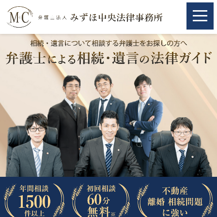
ホーム
ホーム
取扱分野
取扱分野
不動産
不動産
相続・遺言
相続・遺言
離婚（夫婦間トラブル）
離婚（夫婦間トラブル）
企業法務
企業法務
労働問題（解雇，残業等）
労働問題（解雇，残業等）
刑事弁護
刑事弁護
交通事故
交通事故