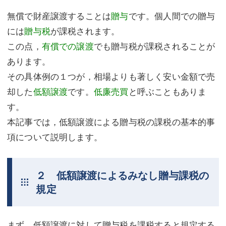
無償で財産譲渡することは
贈与
です。個人間での贈与
不動産登記
商業登記
には
贈与税
が課税されます。
商業登記
調査・書面作成
この点，
有償での譲渡
でも贈与税が課税されることが
調査・書面作成
債務整理
あります。
その具体例の１つが，相場よりも著しく安い金額で売
マスコミ取材・実績
債務整理
却した
低額譲渡
です。
低廉売買
と呼ぶこともありま
マスコミ取材・実績
アクセス
す。
本記事では，低額譲渡による贈与税の課税の基本的事
アクセス
東京事務所 (新宿・四谷)
項について説明します。
東京事務所 (新宿・四谷)
埼玉事務所 (さいたま市)
埼玉事務所 (さいたま市)
川口事務所（埼玉県川口市）
２ 低額譲渡によるみなし贈与課税の
規定
お問い合せフォーム
川口事務所（埼玉県川口市）
まず，低額譲渡に対して贈与税を課税すると規定する