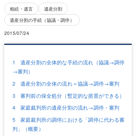
三平 隆史
三平 隆史
相続・遺言
遺産分割
吉元 優仁
吉元 優仁
遺産分割の手続（協議・調停）
弁護士費用
小川 祐
2015/07/24
弁護士費用
不動産
不動産
相続・遺言
1 遺産分割の全体的な手続の流れ（協議→調停
相続・遺言
離婚（夫婦間トラブル）
→審判）
離婚（夫婦間トラブル）
企業法務
2 遺産分割の全体の流れ＝協議→調停→審判
企業法務
労働問題（解雇，残業等）
3 審判前の保全処分（暫定的な措置ができる）
労働問題（解雇，残業等）
刑事弁護
4 家庭裁判所の遺産分割の流れ→調停・審判
5 家庭裁判所の調停における「調停に代わる審
刑事弁護
交通事故
判」（概要）
交通事故
不動産登記