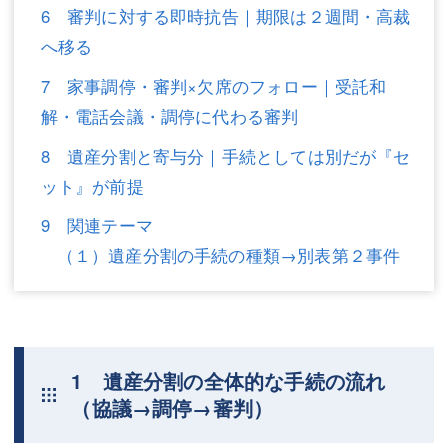
6 審判に対する即時抗告｜期限は２週間・高裁
不動産登記
商業登記
へ移る
商業登記
調査・書面作成
7 家事調停・審判×欠席のフォロー｜受託和
解・電話会議・調停に代わる審判
調査・書面作成
債務整理
8 遺産分割と寄与分｜手続としては別だが『セ
マスコミ取材・実績
債務整理
ット』が前提
マスコミ取材・実績
アクセス
9 関連テーマ
アクセス
東京事務所 (新宿・四谷)
（１）遺産分割の手続の種類→別表第２事件
東京事務所 (新宿・四谷)
埼玉事務所 (さいたま市)
埼玉事務所 (さいたま市)
川口事務所（埼玉県川口市）
お問い合せフォーム
川口事務所（埼玉県川口市）
1 遺産分割の全体的な手続の流れ
（協議→調停→審判）