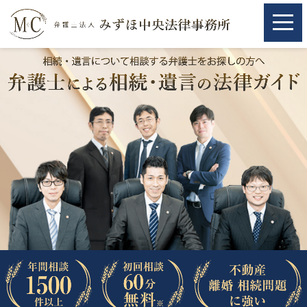
ホーム
ホーム
取扱分野
取扱分野
不動産
不動産
相続・遺言
相続・遺言
離婚（夫婦間トラブル）
離婚（夫婦間トラブル）
企業法務
企業法務
労働問題（解雇，残業等）
労働問題（解雇，残業等）
刑事弁護
刑事弁護
交通事故
交通事故