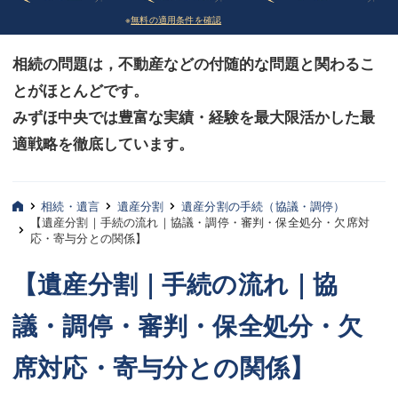
※
無料の適用条件を確認
債務整理
債務整理
相続の問題は，不動産などの付随的な問題と関わるこ
法律相談など（その他）
法律相談など（その他）
とがほとんどです。
お客様へ
お客様へ
みずほ中央では豊富な実績・経験を最大限活かした最
みずほ中央の特長・実質編
みずほ中央の特長・実質編
適戦略を徹底しています。
みずほ中央の特長・形式編
みずほ中央の特長・形式編
相続・遺言
遺産分割
遺産分割の手続（協議・調停）
弁護士紹介
弁護士紹介
【遺産分割｜手続の流れ｜協議・調停・審判・保全処分・欠席対
応・寄与分との関係】
三平 聡史
三平 聡史
【遺産分割｜手続の流れ｜協
酒井 博之
酒井 博之
議・調停・審判・保全処分・欠
坂本 陽一
坂本 陽一
席対応・寄与分との関係】
桶川 聡
桶川 聡