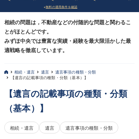
※
無料の適用条件を確認
債務整理
債務整理
相続の問題は，不動産などの付随的な問題と関わるこ
法律相談など（その他）
法律相談など（その他）
とがほとんどです。
お客様へ
お客様へ
みずほ中央では豊富な実績・経験を最大限活かした最
みずほ中央の特長・実質編
みずほ中央の特長・実質編
適戦略を徹底しています。
みずほ中央の特長・形式編
みずほ中央の特長・形式編
相続・遺言
遺言
遺言事項の種類・分類
弁護士紹介
弁護士紹介
【遺言の記載事項の種類・分類（基本）】
三平 聡史
三平 聡史
【遺言の記載事項の種類・分類
酒井 博之
酒井 博之
（基本）】
坂本 陽一
坂本 陽一
相続・遺言
遺言
遺言事項の種類・分類
桶川 聡
桶川 聡