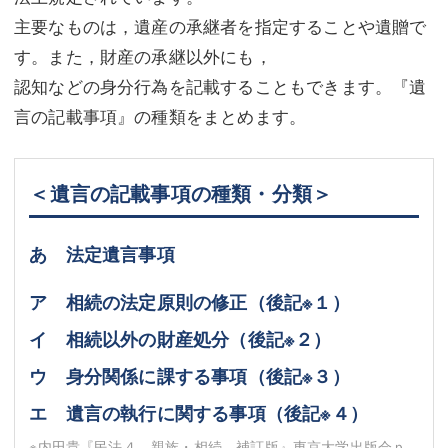
主要なものは，遺産の承継者を指定することや遺贈で
不動産登記
商業登記
す。また，財産の承継以外にも，
商業登記
調査・書面作成
認知などの身分行為を記載することもできます。『遺
言の記載事項』の種類をまとめます。
調査・書面作成
債務整理
マスコミ取材・実績
債務整理
＜遺言の記載事項の種類・分類＞
マスコミ取材・実績
アクセス
アクセス
東京事務所 (新宿・四谷)
あ 法定遺言事項
東京事務所 (新宿・四谷)
埼玉事務所 (さいたま市)
ア 相続の法定原則の修正（後記
※１
）
埼玉事務所 (さいたま市)
川口事務所（埼玉県川口市）
イ 相続以外の財産処分（後記
※２
）
お問い合せフォーム
ウ 身分関係に課する事項（後記
※３
）
川口事務所（埼玉県川口市）
エ 遺言の執行に関する事項（後記
※４
）
※内田貴『民法４ 親族・相続 補訂版』東京大学出版会ｐ