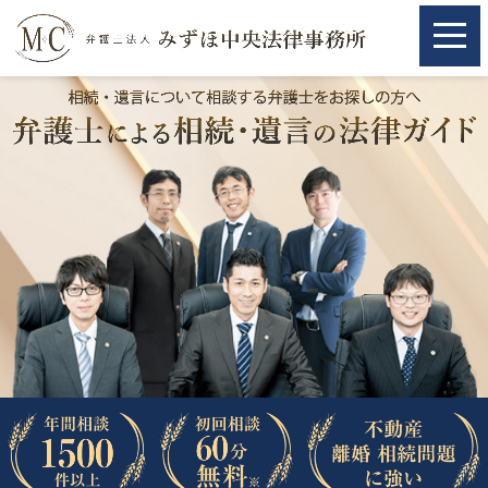
ホーム
ホーム
取扱分野
取扱分野
不動産
不動産
相続・遺言
相続・遺言
離婚（夫婦間トラブル）
離婚（夫婦間トラブル）
企業法務
企業法務
労働問題（解雇，残業等）
労働問題（解雇，残業等）
刑事弁護
刑事弁護
交通事故
交通事故