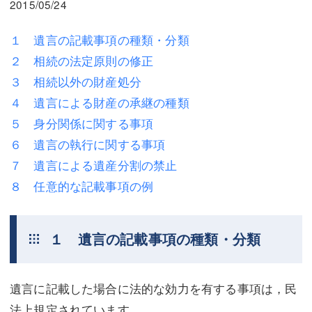
2015/05/24
三平 隆史
三平 隆史
吉元 優仁
吉元 優仁
１ 遺言の記載事項の種類・分類
２ 相続の法定原則の修正
弁護士費用
小川 祐
３ 相続以外の財産処分
弁護士費用
不動産
４ 遺言による財産の承継の種類
５ 身分関係に関する事項
不動産
相続・遺言
６ 遺言の執行に関する事項
相続・遺言
離婚（夫婦間トラブル）
７ 遺言による遺産分割の禁止
離婚（夫婦間トラブル）
企業法務
８ 任意的な記載事項の例
企業法務
労働問題（解雇，残業等）
１ 遺言の記載事項の種類・分類
労働問題（解雇，残業等）
刑事弁護
刑事弁護
交通事故
遺言に記載した場合に法的な効力を有する事項は，民
交通事故
不動産登記
法上規定されています。