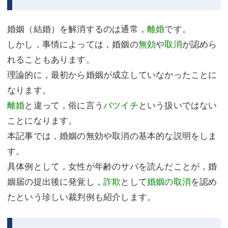
不動産登記
商業登記
婚姻（結婚）を解消するのは通常，
離婚
です。
商業登記
調査・書面作成
しかし，事情によっては，婚姻の
無効
や
取消
が認めら
れることもあります。
調査・書面作成
債務整理
理論的に，最初から婚姻が成立していなかったことに
マスコミ取材・実績
債務整理
なります。
マスコミ取材・実績
アクセス
離婚
と違って，俗に言う
バツイチ
という扱いではない
ことになります。
アクセス
東京事務所 (新宿・四谷)
本記事では，婚姻の無効や取消の基本的な説明をしま
東京事務所 (新宿・四谷)
埼玉事務所 (さいたま市)
す。
具体例として，女性が年齢のサバを読んだことが，婚
埼玉事務所 (さいたま市)
川口事務所（埼玉県川口市）
姻届の提出後に発覚し，
詐欺
として
婚姻の取消
を認め
お問い合せフォーム
川口事務所（埼玉県川口市）
たという珍しい裁判例も紹介します。