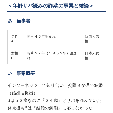
＜年齢サバ読みの詐欺の事案と結論＞
あ 当事者
男性
昭和４６年生まれ
韓国人男
A
性
女性
昭和２７年（１９５２年）生ま
日本人女
B
れ
性
い 事案概要
インターネッツ上で知り合い，交際９か月で結婚
（婚姻届提出）
Bは５２歳なのに『２４歳』とサバを読んでいた
発覚後もBは『結婚の解消』に応じなかった