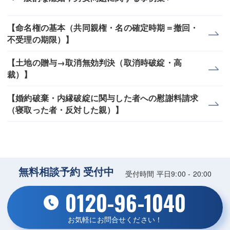
【命名権の基本（共同親権・名の確定時期＝撤回・
不受理の期限）】
【土地の贈与→取消無効判決（取消時破綻・高
裁）】
【婚約破棄・内縁破綻に関与した者への慰謝料請求
（寝取った者・反対した親）】
無料相談予約 受付中
受付時間 平日9:00 - 20:00
0120-96-1040
お気軽にお問合せください！