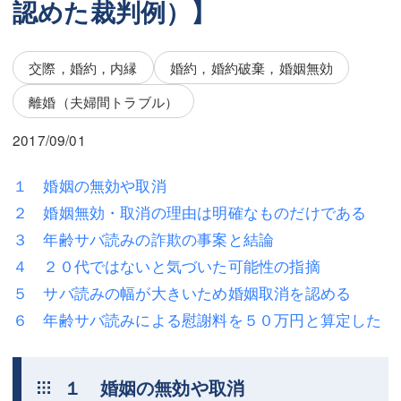
認めた裁判例）】
三平 隆史
三平 隆史
吉元 優仁
吉元 優仁
交際，婚約，内縁
婚約，婚約破棄，婚姻無効
弁護士費用
小川 祐
離婚（夫婦間トラブル）
弁護士費用
不動産
2017/09/01
不動産
相続・遺言
１ 婚姻の無効や取消
相続・遺言
離婚（夫婦間トラブル）
２ 婚姻無効・取消の理由は明確なものだけである
離婚（夫婦間トラブル）
企業法務
３ 年齢サバ読みの詐欺の事案と結論
４ ２０代ではないと気づいた可能性の指摘
企業法務
労働問題（解雇，残業等）
５ サバ読みの幅が大きいため婚姻取消を認める
労働問題（解雇，残業等）
刑事弁護
６ 年齢サバ読みによる慰謝料を５０万円と算定した
刑事弁護
交通事故
１ 婚姻の無効や取消
交通事故
不動産登記