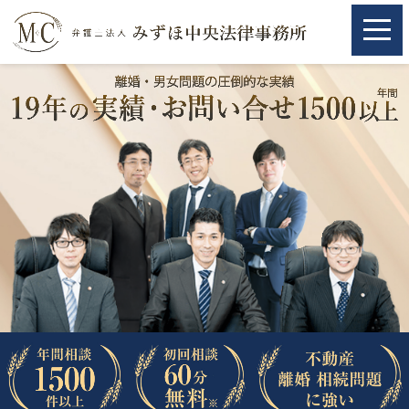
ホーム
ホーム
取扱分野
取扱分野
不動産
不動産
相続・遺言
相続・遺言
離婚（夫婦間トラブル）
離婚（夫婦間トラブル）
企業法務
企業法務
労働問題（解雇，残業等）
労働問題（解雇，残業等）
刑事弁護
刑事弁護
交通事故
交通事故