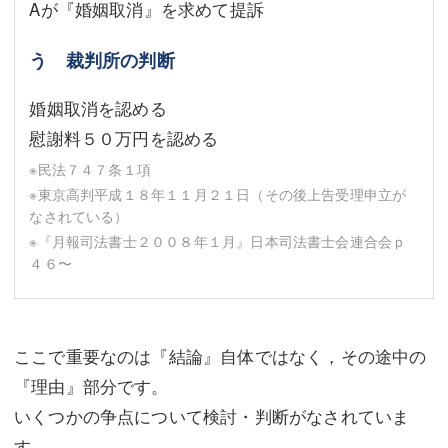
Aが『婚姻取消』を求めて提訴
う 裁判所の判断
婚姻取消を認める
慰謝料５０万円を認める
※民法７４７条１項
※東京高判平成１８年１１月２１日（その後上告受理申立が
なされている）
※『月報司法書士２００８年１月』日本司法書士会連合会ｐ
４６〜
ここで重要なのは『結論』自体ではなく，その途中の
『理由』部分です。
いくつかの争点について検討・判断がなされていま
す。