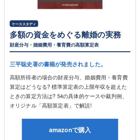
ケーススタディ
多額の資金をめぐる離婚の実務
財産分与・婚姻費用・養育費の高額算定表
三平聡史著の書籍が発売されました。
高額所得者の場合の財産分与、婚姻費用・養育費
算定はどうなる? 標準算定表の上限年収を超えた
ときの算定方法は? 54の具体的ケースや裁判例、
オリジナル「高額算定表」で解説!
amazonで購入