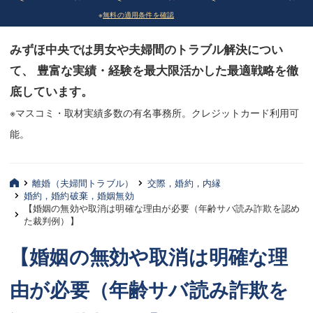
※
無料の適用条件を確認
債務整理
債務整理
みずほ中央では男女や夫婦間のトラブル解決につい
法律相談など（その他）
法律相談など（その他）
て、 豊富な実績・経験を最大限活かした最適戦略を徹
お客様へ
お客様へ
底しています。
みずほ中央の特長・実質編
みずほ中央の特長・実質編
※マスコミ・取材実績多数の有名事務所。クレジットカード利用可
能。
みずほ中央の特長・形式編
みずほ中央の特長・形式編
弁護士紹介
弁護士紹介
離婚（夫婦間トラブル）
交際，婚約，内縁
婚約，婚約破棄，婚姻無効
三平 聡史
三平 聡史
【婚姻の無効や取消は明確な理由が必要（年齢サバ読み詐欺を認め
た裁判例）】
酒井 博之
酒井 博之
【婚姻の無効や取消は明確な理
坂本 陽一
坂本 陽一
由が必要（年齢サバ読み詐欺を
桶川 聡
桶川 聡