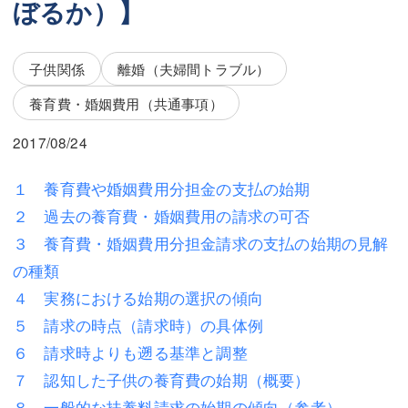
ぼるか）】
三平 隆史
三平 隆史
吉元 優仁
吉元 優仁
子供関係
離婚（夫婦間トラブル）
弁護士費用
小川 祐
養育費・婚姻費用（共通事項）
弁護士費用
不動産
2017/08/24
不動産
相続・遺言
１ 養育費や婚姻費用分担金の支払の始期
相続・遺言
離婚（夫婦間トラブル）
２ 過去の養育費・婚姻費用の請求の可否
離婚（夫婦間トラブル）
企業法務
３ 養育費・婚姻費用分担金請求の支払の始期の見解
の種類
企業法務
労働問題（解雇，残業等）
４ 実務における始期の選択の傾向
労働問題（解雇，残業等）
刑事弁護
５ 請求の時点（請求時）の具体例
６ 請求時よりも遡る基準と調整
刑事弁護
交通事故
７ 認知した子供の養育費の始期（概要）
交通事故
不動産登記
８ 一般的な扶養料請求の始期の傾向（参考）