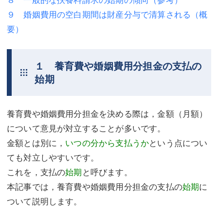
９ 婚姻費用の空白期間は財産分与で清算される（概
不動産登記
商業登記
要）
商業登記
調査・書面作成
調査・書面作成
債務整理
１ 養育費や婚姻費用分担金の支払の
始期
マスコミ取材・実績
債務整理
マスコミ取材・実績
アクセス
養育費や婚姻費用分担金を決める際は，金額（月額）
アクセス
東京事務所 (新宿・四谷)
について意見が対立することが多いです。
東京事務所 (新宿・四谷)
埼玉事務所 (さいたま市)
金額とは別に，
いつの分から支払うか
という点につい
ても対立しやすいです。
埼玉事務所 (さいたま市)
川口事務所（埼玉県川口市）
これを，支払の
始期
と呼びます。
お問い合せフォーム
川口事務所（埼玉県川口市）
本記事では，養育費や婚姻費用分担金の支払の
始期
に
ついて説明します。