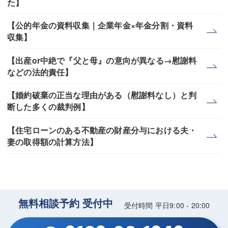
た】
【公的年金の資料収集｜企業年金×年金分割・資料
収集】
【出産or中絶で『父と母』の意向が異なる→慰謝料
などの法的責任】
【婚約破棄の正当な理由がある（慰謝料なし）と判
断した多くの裁判例】
【住宅ローンのある不動産の財産分与における夫・
妻の取得額の計算方法】
無料相談予約 受付中
受付時間 平日9:00 - 20:00