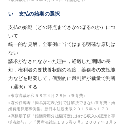
い 支払の始期の選択
支払の始期（どの時点までさかのぼるのか）につ
いて
統一的な見解，全事例に当てはまる明確な原則は
ない
請求がなされなかった理由，経過した期間の長
短，権利者の要扶養状態の程度，義務者の支払能
力などを勘案して，個別的に裁判所が裁量で判断
（選択）する
※東京高裁昭和５８年４月２８日（養育費）
※森公任編著『簡易算定表だけでは解決できない養育費・婚
姻費用算定事例集』新日本法規出版２０１５年ｐ１７０
※高橋朋子稿『婚姻費用分担額算定における収入の認定と専
従者給与』／『民商法雑誌１３５巻６号』２００７年３月ｐ