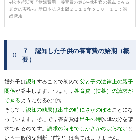
※松本哲泓著『婚姻費用・養育費の算定−裁判官の視点にみる
算定の実務−』新日本法規出版２０１８年ｐ１０，１１；婚
姻費用
７ 認知した子供の養育費の始期（概
要）
婚外子は
認知
することで初めて
父と子の法律上の親子
関係
が発生します。つまり，
養育費（扶養）の請求が
できる
ようになるのです。
そして，
認知の効果は出生の時にさかのぼる
ことにな
っています。そこで，養育費は
出生の時
以降の分を請
求できるのです。
請求の時までしかさかのぼらない
と
いう一般的な判断（前記）は当てはまりません。