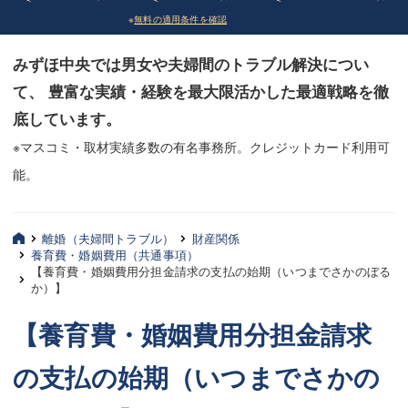
※
無料の適用条件を確認
債務整理
債務整理
みずほ中央では男女や夫婦間のトラブル解決につい
法律相談など（その他）
法律相談など（その他）
て、 豊富な実績・経験を最大限活かした最適戦略を徹
お客様へ
お客様へ
底しています。
みずほ中央の特長・実質編
みずほ中央の特長・実質編
※マスコミ・取材実績多数の有名事務所。クレジットカード利用可
能。
みずほ中央の特長・形式編
みずほ中央の特長・形式編
弁護士紹介
弁護士紹介
離婚（夫婦間トラブル）
財産関係
養育費・婚姻費用（共通事項）
三平 聡史
三平 聡史
【養育費・婚姻費用分担金請求の支払の始期（いつまでさかのぼる
か）】
酒井 博之
酒井 博之
【養育費・婚姻費用分担金請求
坂本 陽一
坂本 陽一
の支払の始期（いつまでさかの
桶川 聡
桶川 聡