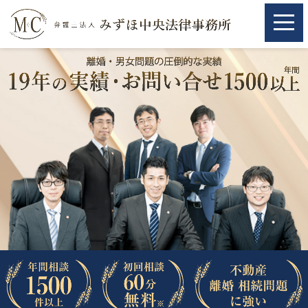
ホーム
ホーム
取扱分野
取扱分野
不動産
不動産
相続・遺言
相続・遺言
離婚（夫婦間トラブル）
離婚（夫婦間トラブル）
企業法務
企業法務
労働問題（解雇，残業等）
労働問題（解雇，残業等）
刑事弁護
刑事弁護
交通事故
交通事故