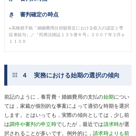
き 審判確定の時点
※高橋朋子稿『婚姻費用分担額算定における収入の認定と専
従者給与』／『民商法雑誌１３５巻６号』２００７年３月ｐ
１１３９
４ 実務における始期の選択の傾向
前記のように，養育費・婚姻費用の支払の
始期
につい
ては，家裁が個別的な事案によって適切な時期を選択
します。とはいっても，実際の傾向としては，少し前
は
調停や審判の申立時
でしたが，最近では
請求時
が選
択されることが多いです。例外的に，
請求時よりも前