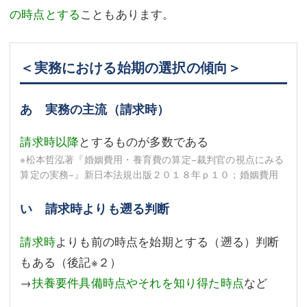
の時点とする
こともあります。
＜実務における始期の選択の傾向＞
あ 実務の主流（請求時）
請求時以降
とするものが多数である
※松本哲泓著『婚姻費用・養育費の算定−裁判官の視点にみる
算定の実務−』新日本法規出版２０１８年ｐ１０；婚姻費用
い 請求時よりも遡る判断
請求時
よりも前の時点を始期とする（遡る）判断
もある（後記
※２
）
→
扶養要件具備時点やそれを知り得た時点
など