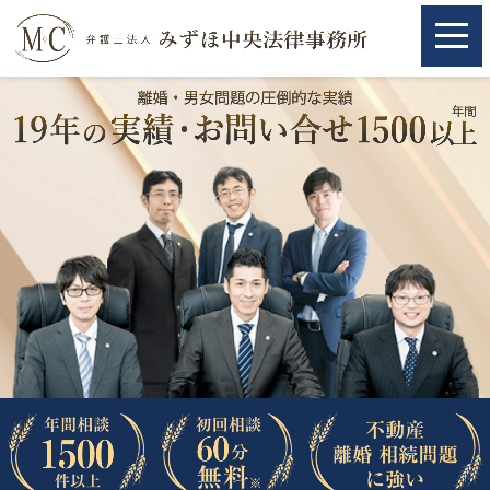
ホーム
ホーム
取扱分野
取扱分野
不動産
不動産
相続・遺言
相続・遺言
離婚（夫婦間トラブル）
離婚（夫婦間トラブル）
企業法務
企業法務
労働問題（解雇，残業等）
労働問題（解雇，残業等）
刑事弁護
刑事弁護
交通事故
交通事故