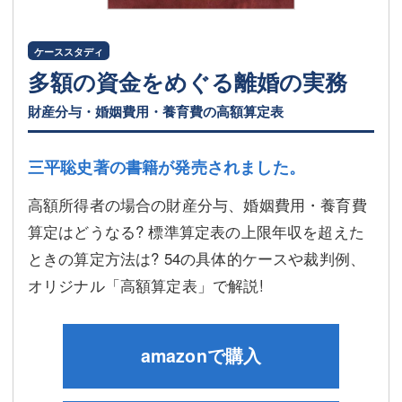
ケーススタディ
多額の資金をめぐる離婚の実務
財産分与・婚姻費用・養育費の高額算定表
三平聡史著の書籍が発売されました。
高額所得者の場合の財産分与、婚姻費用・養育費
算定はどうなる? 標準算定表の上限年収を超えた
ときの算定方法は? 54の具体的ケースや裁判例、
オリジナル「高額算定表」で解説!
amazonで購入