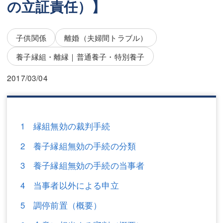
の立証責任）】
三平 隆史
三平 隆史
吉元 優仁
吉元 優仁
子供関係
離婚（夫婦間トラブル）
弁護士費用
小川 祐
養子縁組・離縁｜普通養子・特別養子
弁護士費用
不動産
2017/03/04
不動産
相続・遺言
相続・遺言
離婚（夫婦間トラブル）
1 縁組無効の裁判手続
離婚（夫婦間トラブル）
企業法務
2 養子縁組無効の手続の分類
企業法務
労働問題（解雇，残業等）
3 養子縁組無効の手続の当事者
労働問題（解雇，残業等）
刑事弁護
4 当事者以外による申立
刑事弁護
交通事故
5 調停前置（概要）
交通事故
不動産登記