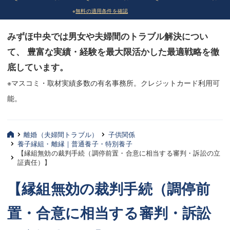
※
無料の適用条件を確認
債務整理
債務整理
みずほ中央では男女や夫婦間のトラブル解決につい
法律相談など（その他）
法律相談など（その他）
て、 豊富な実績・経験を最大限活かした最適戦略を徹
お客様へ
お客様へ
底しています。
みずほ中央の特長・実質編
みずほ中央の特長・実質編
※マスコミ・取材実績多数の有名事務所。クレジットカード利用可
能。
みずほ中央の特長・形式編
みずほ中央の特長・形式編
弁護士紹介
弁護士紹介
離婚（夫婦間トラブル）
子供関係
養子縁組・離縁｜普通養子・特別養子
三平 聡史
三平 聡史
【縁組無効の裁判手続（調停前置・合意に相当する審判・訴訟の立
証責任）】
酒井 博之
酒井 博之
【縁組無効の裁判手続（調停前
坂本 陽一
坂本 陽一
置・合意に相当する審判・訴訟
桶川 聡
桶川 聡