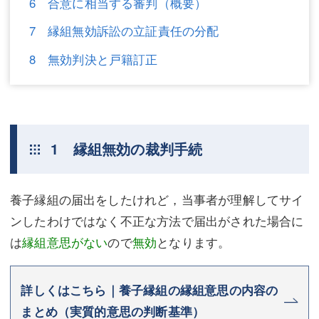
6 合意に相当する審判（概要）
不動産登記
商業登記
7 縁組無効訴訟の立証責任の分配
商業登記
調査・書面作成
8 無効判決と戸籍訂正
調査・書面作成
債務整理
マスコミ取材・実績
債務整理
マスコミ取材・実績
アクセス
1 縁組無効の裁判手続
アクセス
東京事務所 (新宿・四谷)
養子縁組の届出をしたけれど，当事者が理解してサイ
東京事務所 (新宿・四谷)
埼玉事務所 (さいたま市)
ンしたわけではなく不正な方法で届出がされた場合に
埼玉事務所 (さいたま市)
川口事務所（埼玉県川口市）
は
縁組意思がない
ので
無効
となります。
お問い合せフォーム
川口事務所（埼玉県川口市）
詳しくはこちら｜養子縁組の縁組意思の内容の
まとめ（実質的意思の判断基準）