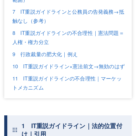
不動産登記
商業登記
7 IT重説ガイドラインと公務員の告発義務→抵
触なし（参考）
商業登記
調査・書面作成
8 IT重説ガイドラインの不合理性｜憲法問題＝
調査・書面作成
債務整理
人権・権力分立
マスコミ取材・実績
債務整理
9 行政裁量の肥大化｜例え
マスコミ取材・実績
アクセス
10 IT重説ガイドライン×憲法前文→無効のはず
アクセス
東京事務所 (新宿・四谷)
11 IT重説ガイドラインの不合理性｜マーケッ
トメカニズム
東京事務所 (新宿・四谷)
埼玉事務所 (さいたま市)
埼玉事務所 (さいたま市)
川口事務所（埼玉県川口市）
お問い合せフォーム
川口事務所（埼玉県川口市）
1 IT重説ガイドライン｜法的位置付
け｜引用