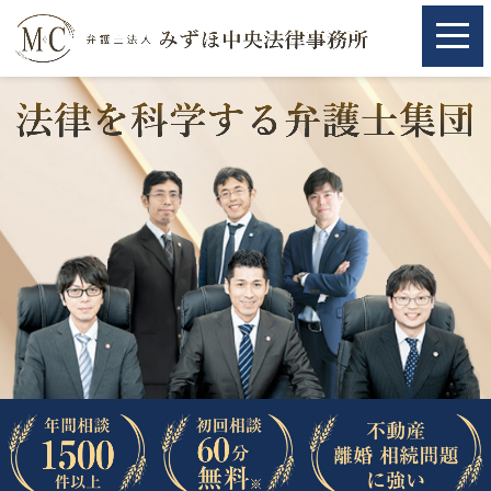
ホーム
ホーム
取扱分野
取扱分野
不動産
不動産
相続・遺言
相続・遺言
離婚（夫婦間トラブル）
離婚（夫婦間トラブル）
企業法務
企業法務
労働問題（解雇，残業等）
労働問題（解雇，残業等）
刑事弁護
刑事弁護
交通事故
交通事故