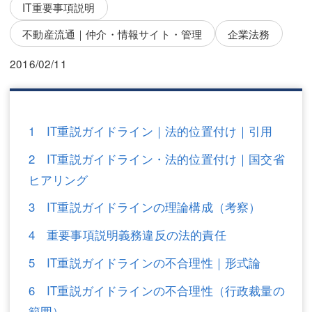
三平 隆史
三平 隆史
IT重要事項説明
不動産流通｜仲介・情報サイト・管理
企業法務
吉元 優仁
吉元 優仁
2016/02/11
弁護士費用
小川 祐
弁護士費用
不動産
不動産
相続・遺言
1 IT重説ガイドライン｜法的位置付け｜引用
相続・遺言
離婚（夫婦間トラブル）
2 IT重説ガイドライン・法的位置付け｜国交省
ヒアリング
離婚（夫婦間トラブル）
企業法務
3 IT重説ガイドラインの理論構成（考察）
企業法務
労働問題（解雇，残業等）
4 重要事項説明義務違反の法的責任
労働問題（解雇，残業等）
刑事弁護
5 IT重説ガイドラインの不合理性｜形式論
刑事弁護
交通事故
6 IT重説ガイドラインの不合理性（行政裁量の
交通事故
不動産登記
範囲）