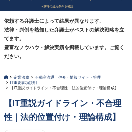
※
無料の適用条件を確認
債務整理
債務整理
依頼する弁護士によって結果が異なります。
法律相談など（その他）
法律相談など（その他）
法律・判例を熟知した弁護士がベストの解決戦略を立
お客様へ
お客様へ
てます。
みずほ中央の特長・実質編
みずほ中央の特長・実質編
豊富なノウハウ・解決実績を掲載しています。ご覧く
ださい。
みずほ中央の特長・形式編
みずほ中央の特長・形式編
弁護士紹介
弁護士紹介
企業法務
不動産流通｜仲介・情報サイト・管理
IT重要事項説明
三平 聡史
三平 聡史
【IT重説ガイドライン・不合理性｜法的位置付け・理論構成】
酒井 博之
酒井 博之
【IT重説ガイドライン・不合理
坂本 陽一
坂本 陽一
性｜法的位置付け・理論構成】
桶川 聡
桶川 聡