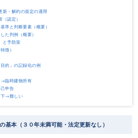
更新・解約の規定の適用
断（認定）
定基準と判断要素（概要）
断した判例（概要）
）と予防策
（特徴）
い
用目的」の記録化の例
的→臨時建物所有
自己申告
却下→難しい
地の基本（３０年未満可能・法定更新なし）