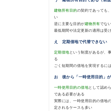
建物所有目的
の契約であっても
い
逆に主要な目的が
建物所有
でな
最低期間や法定更新の適用は受
え 定期借地で代替できない
定期借地
という制度があるが、
る
ごく短期間の借地を実現するに
お 後から「一時使用目的」
一時使用目的の借地
として認め
である必要がある
実際には、一時使用目的の借地
定されるケースも多い