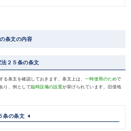
地の条文の内容
家法２５条の条文
する条文を確認しておきます。条文上は、
一時使用のため
で
あり、例として
臨時設備の設置
が挙げられています。旧借地
５条の条文