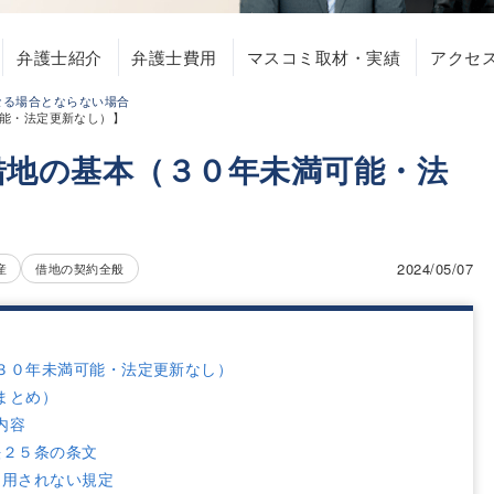
弁護士紹介
弁護士費用
マスコミ取材・実績
アクセ
なる場合とならない場合
能・法定更新なし）】
借地の基本（３０年未満可能・法
2024/05/07
産
借地の契約全般
３０年未満可能・法定更新なし）
まとめ）
内容
法２５条の条文
適用されない規定