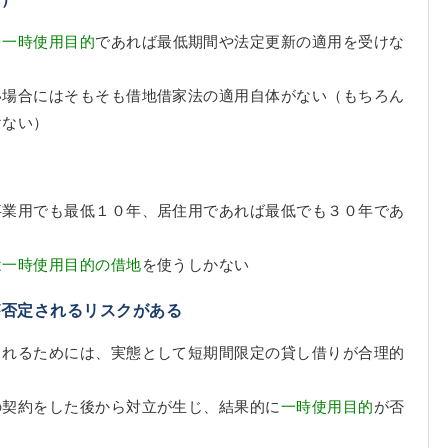
、
一時使用目的
であれば最低期間や法定更新の適用を受けな
い場合にはそもそも借地借家法の適用自体がない（もちろん
けない）
事業用でも最低１０年、居住用であれば最低でも３０年であ
は
一時使用目的の借地
を使うしかない
が否定されるリスクがある
られるためには、実態として短期間限定の貸し借りが合理的
の契約をした後から対立が生じ、結果的に
一時使用目的
が否