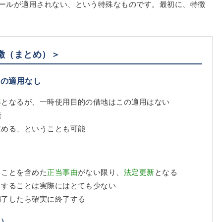
ールが適用されない、という特殊なものです。最初に、特徴
徴（まとめ）＞
）の適用なし
年
となるが、一時使用目的の借地はこの適用はない
能
定める、ということも可能
うことを含めた
正当事由
がない限り、
法定更新
となる
了することは実際にはとても少ない
満了したら確実に終了する
提）