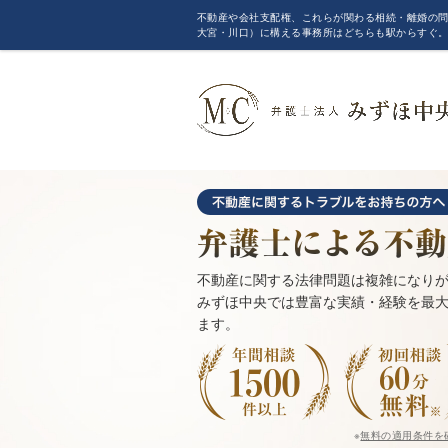
不動産や会社支配権、これらが関わる相続・離婚の問
大宮・川口）に構える事務所はどちらも駅からすぐ
不動産に関する法律問題は複雑になり
みずほ中央では豊富な実績・経験を最
ます。
※
無料の適用条件を