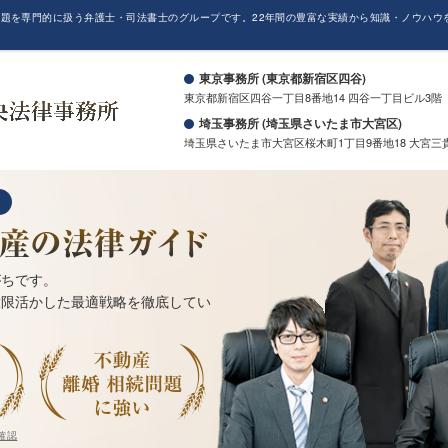
題を専門的に扱う弁護士・司法書士のグループです。22年間の豊富な実績から知識・ノウハウ
。
東京事務所 (東京都新宿区四谷)
東京都新宿区四谷一丁目8番地14 四谷一丁目ビル3階
埼玉事務所 (埼玉県さいたま市大宮区)
埼玉県さいたま市大宮区桜木町1丁目9番地18 大宮三
がちです。
大限活かした最適戦略を徹底してい
確認