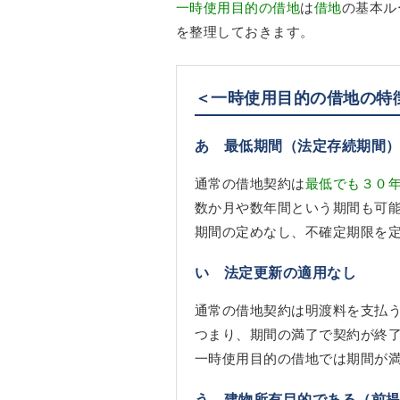
一時使用目的の借地
は
借地
の基本ル
を整理しておきます。
＜一時使用目的の借地の特
あ 最低期間（法定存続期間
通常の借地契約は
最低でも３０
数か月や数年間という期間も可
期間の定めなし、不確定期限を
い 法定更新の適用なし
通常の借地契約は明渡料を支払
つまり、期間の満了で契約が終
一時使用目的の借地では期間が
う 建物所有目的である（前