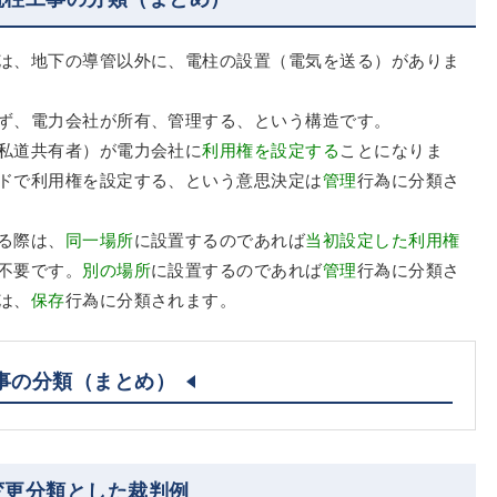
は、地下の導管以外に、電柱の設置（電気を送る）がありま
ず、電力会社が所有、管理する、という構造です。
私道共有者）が電力会社に
利用権を設定する
ことになりま
ドで利用権を設定する、という意思決定は
管理
行為に分類さ
る際は、
同一場所
に設置するのであれば
当初設定した利用権
不要です。
別の場所
に設置するのであれば
管理
行為に分類さ
は、
保存
行為に分類されます。
事の分類（まとめ）
変更分類とした裁判例