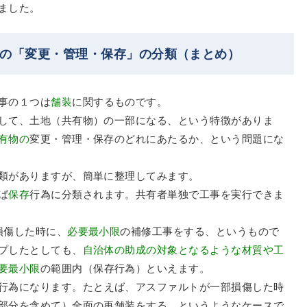
ました。
事の「変更・管理・保存」の分類（まとめ）
事の１つは
舗装
に関するものです。
して、土地（共有物）の一部になる、という特徴がありま
有物の
変更・管理・保存のどれにあたるか、という問題にな
類がありますが、簡単に整理してみます。
ば
保存
行為に分類されます。共有者単独で工事を実行できま
損傷した時に、
必要最小限
の補修工事をする、というもので
プしたとしても、
自治体の助成の対象となるような材質や工
要最小限
の範囲内（保存行為）といえます。
行為になります。たとえば、アスファルトが一部損傷した時
部分を含めて）全面の再舗装をする、というようなケースで