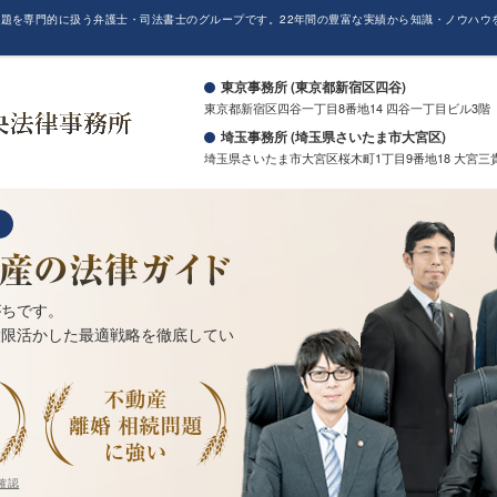
題を専門的に扱う弁護士・司法書士のグループです。22年間の豊富な実績から知識・ノウハウ
。
東京事務所 (東京都新宿区四谷)
東京都新宿区四谷一丁目8番地14 四谷一丁目ビル3階
埼玉事務所 (埼玉県さいたま市大宮区)
埼玉県さいたま市大宮区桜木町1丁目9番地18 大宮三
がちです。
大限活かした最適戦略を徹底してい
確認