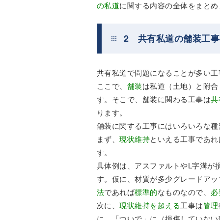
の私道
に関する内容の全体をまとめ
2 共有私道の舗装工
共有私道で問題になることが多い工
ここで、
舗装
は私道（土地）と附合
す。そこで、舗装に関わる工事は
共
ります。
舗装に関する工事にはいろいろな種
まず、
現状維持
といえる工事であれ
す。
具体例は、アスファルトやL字溝が
す。仮に、材質が多少グレードアッ
法
であれば
標準的
なものなので、
必
次に、
現状維持を超える
工事は
管理
に、「ついで」に（損傷していない