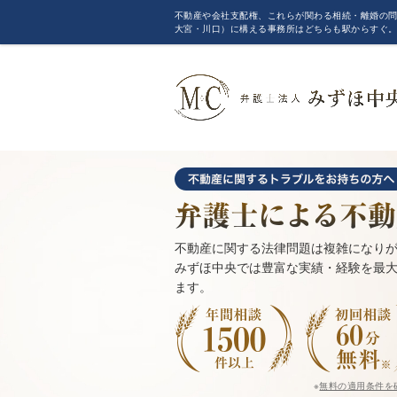
不動産や会社支配権、これらが関わる相続・離婚の問
大宮・川口）に構える事務所はどちらも駅からすぐ
不動産に関する法律問題は複雑になり
みずほ中央では豊富な実績・経験を最
ます。
※
無料の適用条件を