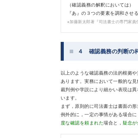
（確認義務の解釈においては）
『あ』の３つの要素を調和させ
※加藤新太郎著『司法書士の専門家責
４ 確認義務の判断の
以上のような確認義務の法的根拠や
あります。実務において一般的な見
裁判例や学説により細かい表現は異
います。
まず，原則的に司法書士は書面の形
例外的に，一定の事情がある場合に
度な確認を頼まれた
場合と，
疑念が