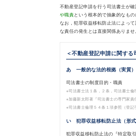
不動産登記申請を行う司法書士が確
や職責
という根本的で抽象的なもの
なお，犯罪収益移転防止法によって
な責任の発生とは直接関係ありませ
＜不動産登記申請に関する
あ 一般的な法的根拠（実質
司法書士の制度目的・職責
※司法書士法１条，２条，司法書士倫
※加藤新太郎著『司法書士の専門家責
※司法書士倫理５４条１項参照（登記
い 犯罪収益移転防止法（形
犯罪収益移転防止法の『特定取