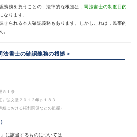
認義務を負うことの，法律的な根拠は，
司法書士の制度目的
になります。
課せられる本人確認義務もあります。しかしこれは，民事的
ん。
司法書士の確認義務の根拠＞
）
理５１条
任』弘文堂２０１３年ｐ１８３
手続における権利関係などの把握）
式）
引』に該当するものについては