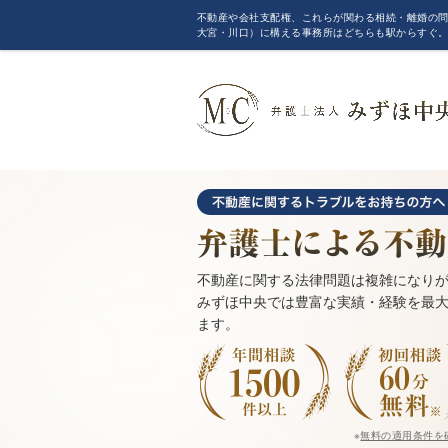
不動産や会社支配権、これらが関わる相続・離婚の問
大宮・川口）に構える事務所はどちらも駅からすぐ
不動産に関する法律問題は複雑になり
みずほ中央では豊富な実績・経験を最
ます。
※
無料の適用条件を