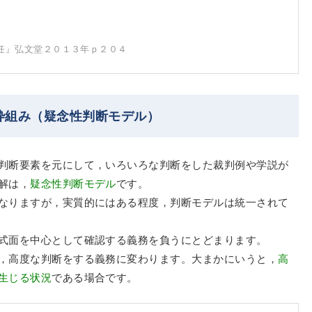
る
任』弘文堂２０１３年ｐ２０４
枠組み（疑念性判断モデル）
判断要素を元にして，いろいろな判断をした裁判例や学説が
解は，
疑念性判断モデル
です。
なりますが，実質的にはある程度，判断モデルは統一されて
式面を中心として確認する義務を負うにとどまります。
，高度な判断をする義務に変わります。大まかにいうと，
高
生じる状況
である場合です。