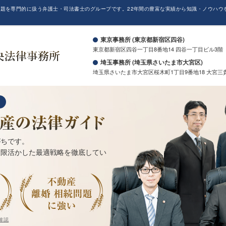
題を専門的に扱う弁護士・司法書士のグループです。22年間の豊富な実績から知識・ノウハウ
。
東京事務所 (東京都新宿区四谷)
東京都新宿区四谷一丁目8番地14 四谷一丁目ビル3階
埼玉事務所 (埼玉県さいたま市大宮区)
埼玉県さいたま市大宮区桜木町1丁目9番地18 大宮三
がちです。
大限活かした最適戦略を徹底してい
確認