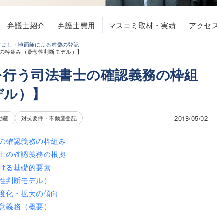
弁護士紹介
弁護士費用
マスコミ取材・実績
アクセ
すまし・地面師による虚偽の登記
の枠組み（疑念性判断モデル）】
を行う司法書士の確認義務の枠組
デル）】
2018/05/02
動産
対抗要件・不動産登記
の確認義務の枠組み
士の確認義務の根拠
ける基礎的要素
性判断モデル）
度化・拡大の傾向
意義務（概要）