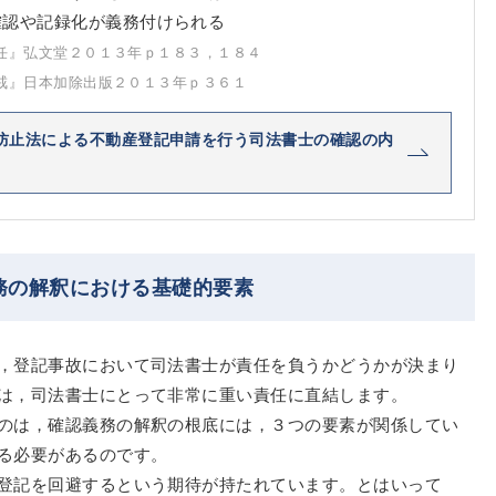
確認や記録化が義務付けられる
任』弘文堂２０１３年ｐ１８３，１８４
戒』日本加除出版２０１３年ｐ３６１
防止法による不動産登記申請を行う司法書士の確認の内
務の解釈における基礎的要素
，登記事故において司法書士が責任を負うかどうかが決まり
は，司法書士にとって非常に重い責任に直結します。
のは，確認義務の解釈の根底には，３つの要素が関係してい
る必要があるのです。
登記を回避するという期待が持たれています。とはいって