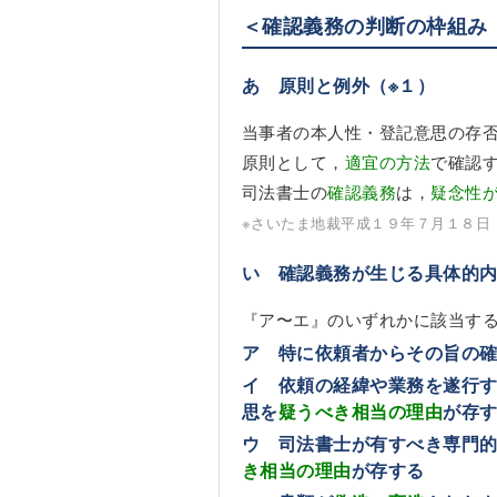
＜確認義務の判断の枠組み
あ 原則と例外
（※１）
当事者の本人性・登記意思の存
原則として，
適宜の方法
で確認
司法書士の
確認義務
は，
疑念性
※さいたま地裁平成１９年７月１８日
い 確認義務が生じる具体的
『ア〜エ』のいずれかに該当す
ア 特に依頼者からその旨の
イ 依頼の経緯や業務を遂行
思を
疑うべき相当の理由
が存
ウ 司法書士が有すべき専門
き相当の理由
が存する