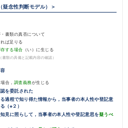
（疑念性判断モデル）＞
否・書類の真否について
すれば足りる
が存する場合
（い）に生じる
（書類の具備と記載内容の確認）
内容
る場合，
調査義務
が生じる
確認を委託された
する過程で知り得た情報から，当事者の本人性や登記意
する
（※２）
的知見に照らして，当事者の本人性や登記意思を
疑うべ