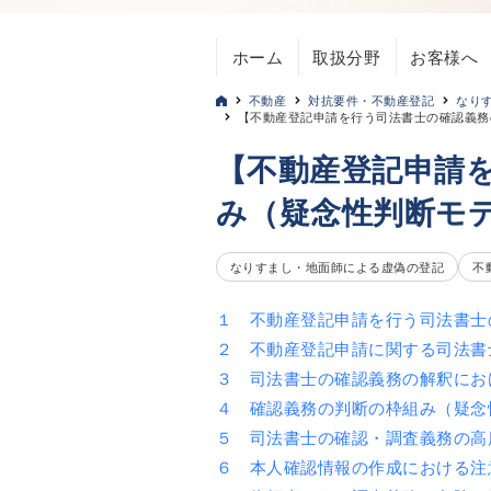
ホーム
取扱分野
お客様へ
不動産
対抗要件・不動産登記
なり
【不動産登記申請を行う司法書士の確認義務
【不動産登記申請
み（疑念性判断モ
なりすまし・地面師による虚偽の登記
不
１ 不動産登記申請を行う司法書士
２ 不動産登記申請に関する司法書
３ 司法書士の確認義務の解釈にお
４ 確認義務の判断の枠組み（疑念
５ 司法書士の確認・調査義務の高
６ 本人確認情報の作成における注