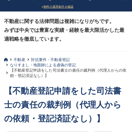
※
無料の適用条件を確認
債務整理
債務整理
不動産に関する法律問題は複雑になりがちです。
法律相談など（その他）
法律相談など（その他）
みずほ中央では豊富な実績・経験を最大限活かした最
お客様へ
お客様へ
適戦略を徹底しています。
みずほ中央の特長・実質編
みずほ中央の特長・実質編
みずほ中央の特長・形式編
みずほ中央の特長・形式編
不動産
対抗要件・不動産登記
なりすまし・地面師による虚偽の登記
【不動産登記申請をした司法書士の責任の裁判例（代理人からの依
弁護士紹介
弁護士紹介
頼・登記済証なし）】
三平 聡史
三平 聡史
【不動産登記申請をした司法書
酒井 博之
酒井 博之
士の責任の裁判例（代理人から
坂本 陽一
坂本 陽一
の依頼・登記済証なし）】
桶川 聡
桶川 聡