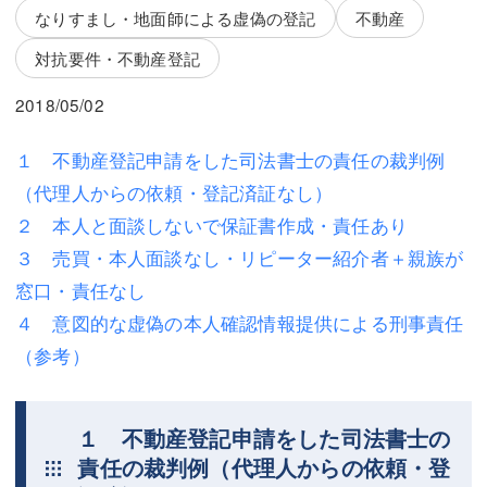
三平 隆史
三平 隆史
なりすまし・地面師による虚偽の登記
不動産
吉元 優仁
吉元 優仁
対抗要件・不動産登記
弁護士費用
小川 祐
2018/05/02
弁護士費用
不動産
１ 不動産登記申請をした司法書士の責任の裁判例
（代理人からの依頼・登記済証なし）
不動産
相続・遺言
２ 本人と面談しないで保証書作成・責任あり
相続・遺言
離婚（夫婦間トラブル）
３ 売買・本人面談なし・リピーター紹介者＋親族が
離婚（夫婦間トラブル）
企業法務
窓口・責任なし
４ 意図的な虚偽の本人確認情報提供による刑事責任
企業法務
労働問題（解雇，残業等）
（参考）
労働問題（解雇，残業等）
刑事弁護
刑事弁護
交通事故
１ 不動産登記申請をした司法書士の
責任の裁判例（代理人からの依頼・登
交通事故
不動産登記