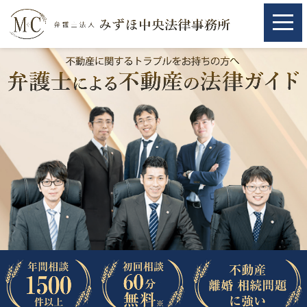
ホーム
ホーム
取扱分野
取扱分野
不動産
不動産
相続・遺言
相続・遺言
離婚（夫婦間トラブル）
離婚（夫婦間トラブル）
企業法務
企業法務
労働問題（解雇，残業等）
労働問題（解雇，残業等）
刑事弁護
刑事弁護
交通事故
交通事故