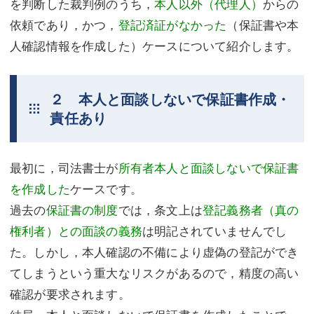
を判断した裁判例のうち，
本人以外（代理人）
からの
依頼であり，かつ，
登記済証がなかった
（保証書や本
人確認情報を作成した）ケースについて紹介します。
２ 本人と面談しないで保証書作成・
責任あり
最初に，司法書士が
所有者本人と面談しないで保証書
を作成した
ケースです。
過去の
保証書の制度
では，条文上は
登記義務者（真の
権利者）との面談の義務
は明記されていませんでし
た。しかし，本人確認の不備により虚偽の登記ができ
てしまうという重大なリスクがあるので，精度の高い
確認が要求されます。