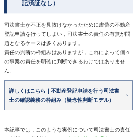
記済証なし）
不動産登記
商業登記
商業登記
調査・書面作成
司法書士が不正を見抜けなかったために虚偽の不動産
登記申請を行ってしまい，司法書士の責任の有無が問
調査・書面作成
債務整理
題となるケースは多くあります。
マスコミ取材・実績
債務整理
責任の判断の枠組みはありますが，これによって個々
の事案の責任を明確に判断できるわけではありませ
マスコミ取材・実績
アクセス
ん。
アクセス
東京事務所 (新宿・四谷)
東京事務所 (新宿・四谷)
埼玉事務所 (さいたま市)
詳しくはこちら｜不動産登記申請を行う司法書
士の確認義務の枠組み（疑念性判断モデル）
埼玉事務所 (さいたま市)
川口事務所（埼玉県川口市）
お問い合せフォーム
川口事務所（埼玉県川口市）
本記事では，このような実例について司法書士の責任