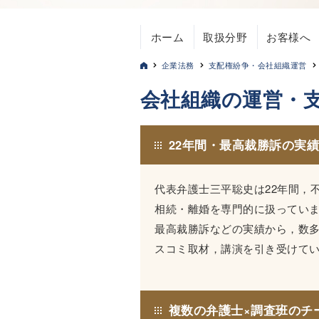
ホーム
取扱分野
お客様へ
企業法務
支配権紛争・会社組織運営
会社組織の運営・
22年間・最高裁勝訴の実
代表弁護士三平聡史は22年間，
相続・離婚を専門的に扱ってい
最高裁勝訴などの実績から，数
スコミ取材，講演を引き受けて
複数の弁護士×調査班のチ