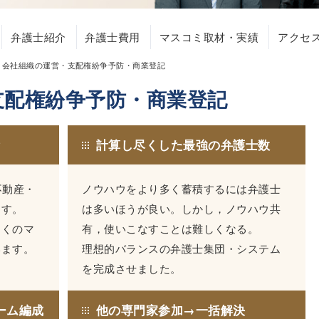
弁護士紹介
弁護士費用
マスコミ取材・実績
アクセ
会社組織の運営・支配権紛争予防・商業登記
支配権紛争予防・商業登記
績
計算し尽くした最強の弁護士数
不動産・
ノウハウをより多く蓄積するには弁護士
ます。
は多いほうが良い。しかし，ノウハウ共
多くのマ
有，使いこなすことは難しくなる。
います。
理想的バランスの弁護士集団・システム
を完成させました。
ーム編成
他の専門家参加→一括解決