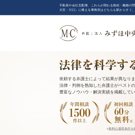
不動産や会社支配権、これらが関わる相続・離婚の問
大宮・川口）に構える事務所はどちらも駅からすぐ
依頼する弁護士によって結果が異なり
法律・判例を熟知した弁護士がベスト
豊富なノウハウ・解決実績を掲載して
※
無料の適用条件を