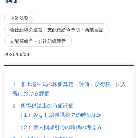
三平 隆史
三平 隆史
吉元 優仁
吉元 優仁
企業法務
弁護士費用
会社組織の運営・支配権紛争予防・商業登記
小川 祐
支配権紛争・会社組織運営
弁護士費用
不動産
2025/06/04
不動産
相続・遺言
相続・遺言
離婚（夫婦間トラブル）
離婚（夫婦間トラブル）
企業法務
1 非上場株式の株価算定・評価：所得税・法人
税における評価
企業法務
労働問題（解雇，残業等）
2 所得税法上の時価評価
労働問題（解雇，残業等）
刑事弁護
（１）みなし譲渡課税での時価認定
刑事弁護
交通事故
（２）個人間取引での時価の考え方
交通事故
不動産登記