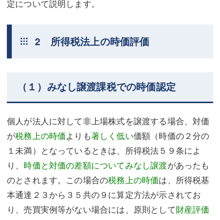
定について説明します。
2 所得税法上の時価評価
（１）みなし譲渡課税での時価認定
個人が法人に対して非上場株式を譲渡する場合、対価
が
税務上の時価
よりも
著しく低い
価額（時価の２分の
１未満）となっているときは、所得税法５９条によ
り、
時価と対価の差額についてみなし譲渡
があったも
のとされます。この場合の
税務上の時価
は、所得税基
本通達２３から３５共の９に算定方法が示されてお
り、売買実例等がない場合には、原則として
財産評価