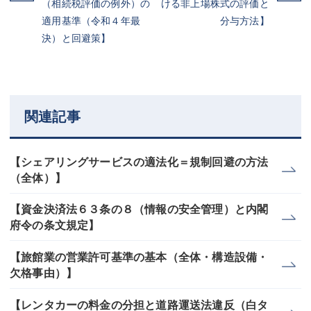
（相続税評価の例外）の
ける非上場株式の評価と
適用基準（令和４年最
分与方法】
決）と回避策】
関連記事
【シェアリングサービスの適法化＝規制回避の方法
（全体）】
【資金決済法６３条の８（情報の安全管理）と内閣
府令の条文規定】
【旅館業の営業許可基準の基本（全体・構造設備・
欠格事由）】
【レンタカーの料金の分担と道路運送法違反（白タ