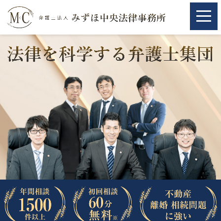
ホーム
ホーム
取扱分野
取扱分野
不動産
不動産
相続・遺言
相続・遺言
離婚（夫婦間トラブル）
離婚（夫婦間トラブル）
企業法務
企業法務
労働問題（解雇，残業等）
労働問題（解雇，残業等）
刑事弁護
刑事弁護
交通事故
交通事故