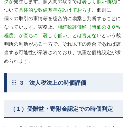
ク
が発生します。個人間の取引では
著しく低い価額
に
ついて
具体的な数値基準を設けておらず
、個別に、
個々の取引の事情等を総合的に勘案し判断することに
なっています。実務上、
相続税評価額（時価の８０%
程度）が直ちに「著しく低い」とは言えない
という裁
判所の判断がある一方で、それ以下の割合であれば該
当する可能性が示唆されており、慎重な価格設定が求
められます。
3 法人税法上の時価評価
（１）受贈益・寄附金認定での時価判定