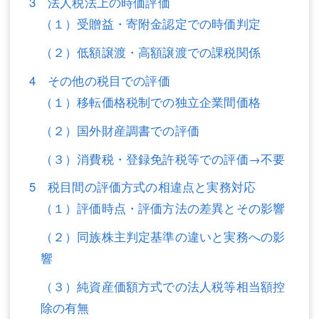
3 法人税法上の時価評価
不動産登記
商業登記
（１）受贈益・寄附金認定での時価判定
（２）低額譲渡・高額譲渡での課税関係
商業登記
調査・書面作成
4 その他の税目での評価
調査・書面作成
債務整理
（１）移転価格税制での独立企業間価格
マスコミ取材・実績
債務整理
（２）国外財産調書での評価
マスコミ取材・実績
アクセス
（３）消費税・登録免許税等での評価→不要
アクセス
東京事務所 (新宿・四谷)
5 税目間の評価方式の相違点と実務対応
東京事務所 (新宿・四谷)
埼玉事務所 (さいたま市)
（１）評価時点・評価方法の差異とその影響
（２）同族株主判定基準の違いと実務への影
埼玉事務所 (さいたま市)
川口事務所（埼玉県川口市）
響
お問い合せフォーム
川口事務所（埼玉県川口市）
（３）純資産価額方式での法人税等相当額控
除の有無