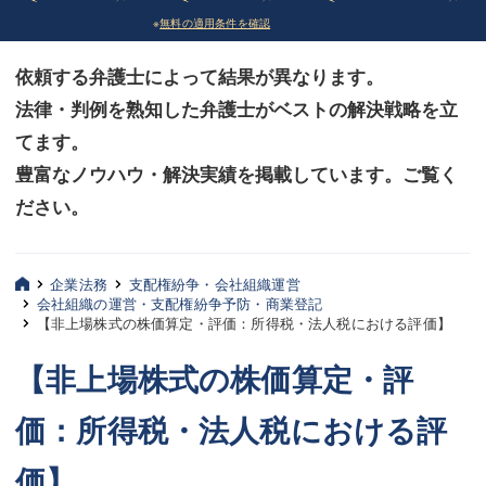
※
無料の適用条件を確認
債務整理
債務整理
依頼する弁護士によって結果が異なります。
法律相談など（その他）
法律相談など（その他）
法律・判例を熟知した弁護士がベストの解決戦略を立
お客様へ
お客様へ
てます。
みずほ中央の特長・実質編
みずほ中央の特長・実質編
豊富なノウハウ・解決実績を掲載しています。ご覧く
ださい。
みずほ中央の特長・形式編
みずほ中央の特長・形式編
弁護士紹介
弁護士紹介
企業法務
支配権紛争・会社組織運営
会社組織の運営・支配権紛争予防・商業登記
三平 聡史
三平 聡史
【非上場株式の株価算定・評価：所得税・法人税における評価】
酒井 博之
酒井 博之
【非上場株式の株価算定・評
坂本 陽一
坂本 陽一
価：所得税・法人税における評
桶川 聡
桶川 聡
価】