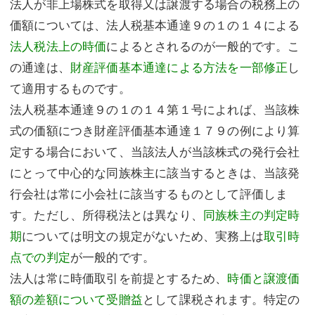
法人が非上場株式を取得又は譲渡する場合の税務上の
価額については、法人税基本通達９の１の１４による
法人税法上の時価
によるとされるのが一般的です。こ
の通達は、
財産評価基本通達による方法を一部修正
し
て適用するものです。
法人税基本通達９の１の１４第１号によれば、当該株
式の価額につき財産評価基本通達１７９の例により算
定する場合において、当該法人が当該株式の発行会社
にとって中心的な同族株主に該当するときは、当該発
行会社は常に小会社に該当するものとして評価しま
す。ただし、所得税法とは異なり、
同族株主の判定時
期
については明文の規定がないため、実務上は
取引時
点での判定
が一般的です。
法人は常に時価取引を前提とするため、
時価と譲渡価
額の差額について受贈益
として課税されます。特定の