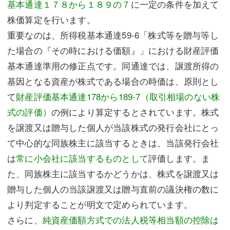
基本通達１７８から１８９の７
に一定の条件を加えて
株価算定を行います。
重要なのは、所得税基本通達59-6「株式等を贈与等し
た場合の『その時における価額』」における財産評価
基本通達準用の修正点です。同通達では、譲渡所得の
基因となる資産が株式である場合の時価は、原則とし
て
財産評価基本通達178から189-7（取引相場のない株
式の評価）
の例により算定するとされています。株式
を譲渡又は贈与した個人が当該株式の発行会社にとっ
て中心的な同族株主に該当するときは、当該発行会社
は
常に小会社に該当するものとして
評価します。ま
た、同族株主に該当するかどうかは、株式を譲渡又は
贈与した個人の当該譲渡又は贈与直前の議決権の数に
より判定することが明文で定められています。
さらに、
純資産価額方式での法人税等相当額の控除は