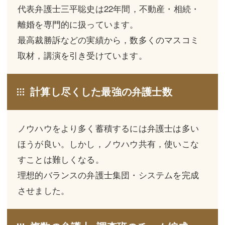
三平 隆史
三平 隆史
代表弁護士三平聡史は22年間，不動産・相続・
離婚を専門的に扱っています。
吉元 優仁
吉元 優仁
最高裁勝訴などの実績から，数多くのマスコミ
弁護士費用
小川 祐
取材，講演を引き受けています。
弁護士費用
不動産
計算し尽くした最強の弁護士数
不動産
相続・遺言
相続・遺言
離婚（夫婦間トラブル）
ノウハウをより多く蓄積するには弁護士は多い
離婚（夫婦間トラブル）
企業法務
ほうが良い。しかし，ノウハウ共有，使いこな
企業法務
労働問題（解雇，残業等）
すことは難しくなる。
理想的バランスの弁護士集団・システムを完成
労働問題（解雇，残業等）
刑事弁護
させました。
刑事弁護
交通事故
交通事故
不動産登記