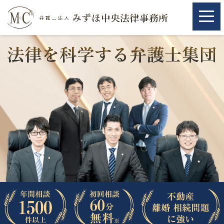
ホーム
ホーム
取扱分野
取扱分野
不動産
不動産
相続・遺言
相続・遺言
離婚（夫婦間トラブル）
離婚（夫婦間トラブル）
企業法務
企業法務
労働問題（解雇，残業等）
労働問題（解雇，残業等）
刑事弁護
刑事弁護
交通事故
交通事故