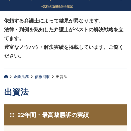
※
無料の適用条件を確認
債務整理
債務整理
依頼する弁護士によって結果が異なります。
法律相談など（その他）
法律相談など（その他）
法律・判例を熟知した弁護士がベストの解決戦略を立
お客様へ
お客様へ
てます。
みずほ中央の特長・実質編
みずほ中央の特長・実質編
豊富なノウハウ・解決実績を掲載しています。ご覧く
ださい。
みずほ中央の特長・形式編
みずほ中央の特長・形式編
弁護士紹介
弁護士紹介
企業法務
債権回収
出資法
三平 聡史
三平 聡史
出資法
酒井 博之
酒井 博之
坂本 陽一
坂本 陽一
22年間・最高裁勝訴の実績
桶川 聡
桶川 聡