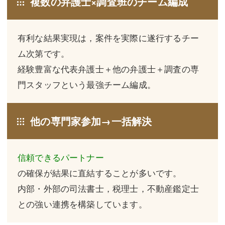
複数の弁護士×調査班のチーム編成
不動産登記
商業登記
有利な結果実現は，案件を実際に遂行するチー
商業登記
調査・書面作成
ム次第です。
調査・書面作成
債務整理
経験豊富な代表弁護士＋他の弁護士＋調査の専
マスコミ取材・実績
債務整理
門スタッフという最強チーム編成。
マスコミ取材・実績
アクセス
他の専門家参加→一括解決
アクセス
東京事務所 (新宿・四谷)
東京事務所 (新宿・四谷)
埼玉事務所 (さいたま市)
信頼できるパートナー
埼玉事務所 (さいたま市)
川口事務所（埼玉県川口市）
の確保が結果に直結することが多いです。
お問い合せフォーム
内部・外部の司法書士，税理士，不動産鑑定士
川口事務所（埼玉県川口市）
との強い連携を構築しています。