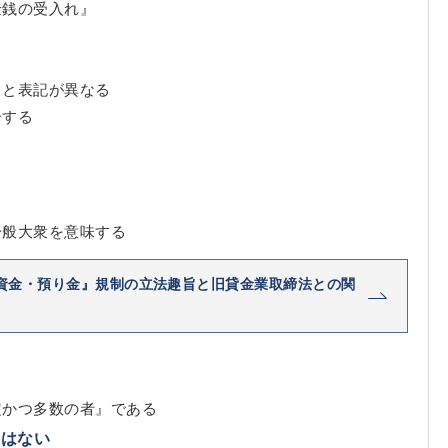
金銭の受入れ』
』と表記が異なる
一する
る
一般大衆を意味する
資金・預り金』規制の立法趣旨と旧貸金業取締法との関
定かつ多数の者』である
りはない