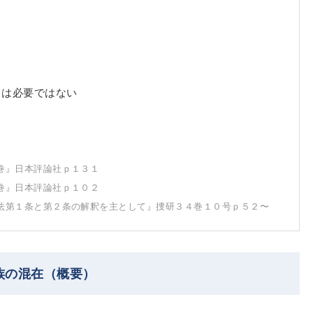
とは必要ではない
巻』日本評論社ｐ１３１
巻』日本評論社ｐ１０２
法第１条と第２条の解釈を主として』捜研３４巻１０号ｐ５２〜
族の混在（概要）