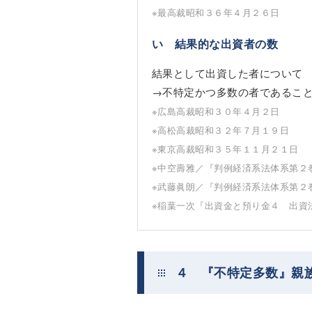
※最高裁昭和３６年４月２６日
い 結果的な出資者の数
結果として出資した者について
→不特定かつ多数の者であるこ
※広島高裁昭和３０年４月２日
※高松高裁昭和３２年７月１９日
※東京高裁昭和３５年１１月２１日
※中空壽雅／『判例経済系法体系第２
※武藤眞朗／『判例経済系法体系第２
※稲葉一次『出資金と預り金４ 出資
４ 『不特定多数』親