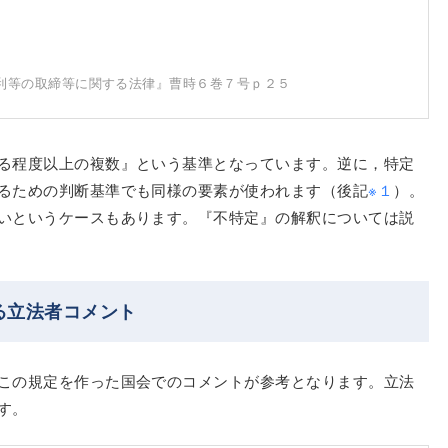
利等の取締等に関する法律』曹時６巻７号ｐ２５
る程度以上の複数』という基準となっています。逆に，特定
るための判断基準でも同様の要素が使われます（後記
※１
）。
いというケースもあります。『不特定』の解釈については説
る立法者コメント
この規定を作った国会でのコメントが参考となります。立法
す。