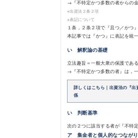
→『不特定かつ多数の者からの
※出資法２条２項
※表記について
１条，２条２項で『且つ／かつ
本記事では『かつ』に表記を統
い 解釈論の基礎
立法趣旨＝一般大衆の保護であ
→『不特定かつ多数の者』は，
詳しくはこちら｜出資法の『出
係
い 判断基準
次の２つに該当する者が『不特
ア 集金者と個人的なつなが