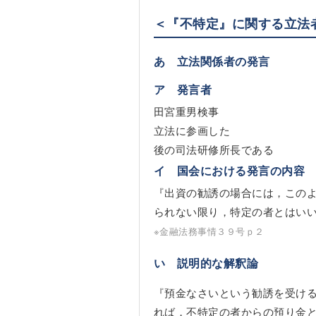
＜『不特定』に関する立法
あ 立法関係者の発言
ア 発言者
田宮重男検事
立法に参画した
後の司法研修所長である
イ 国会における発言の内容
『出資の勧誘の場合には，この
られない限り，特定の者とはい
※金融法務事情３９号ｐ２
い 説明的な解釈論
『預金なさいという勧誘を受け
れば，不特定の者からの預り金