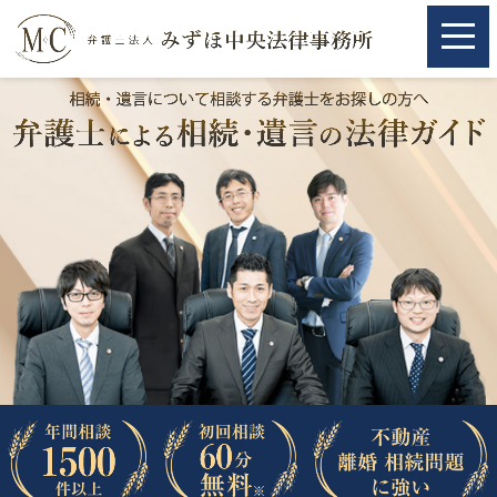
ホーム
ホーム
取扱分野
取扱分野
不動産
不動産
相続・遺言
相続・遺言
離婚（夫婦間トラブル）
離婚（夫婦間トラブル）
企業法務
企業法務
労働問題（解雇，残業等）
労働問題（解雇，残業等）
刑事弁護
刑事弁護
交通事故
交通事故