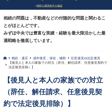
※
無料の適用条件を確認
債務整理
債務整理
相続の問題は，不動産などの付随的な問題と関わるこ
法律相談など（その他）
法律相談など（その他）
とがほとんどです。
お客様へ
お客様へ
みずほ中央では豊富な実績・経験を最大限活かした最
みずほ中央の特長・実質編
みずほ中央の特長・実質編
適戦略を徹底しています。
みずほ中央の特長・形式編
みずほ中央の特長・形式編
相続・遺言
成年後見，保佐，補助
任意後見vs法定後見
弁護士紹介
弁護士紹介
【後見人と本人の家族での対立（辞任、解任請求、任意後見契約で
法定後見排除）】
三平 聡史
三平 聡史
【後見人と本人の家族での対立
酒井 博之
酒井 博之
（辞任、解任請求、任意後見契
坂本 陽一
坂本 陽一
約で法定後見排除）】
桶川 聡
桶川 聡