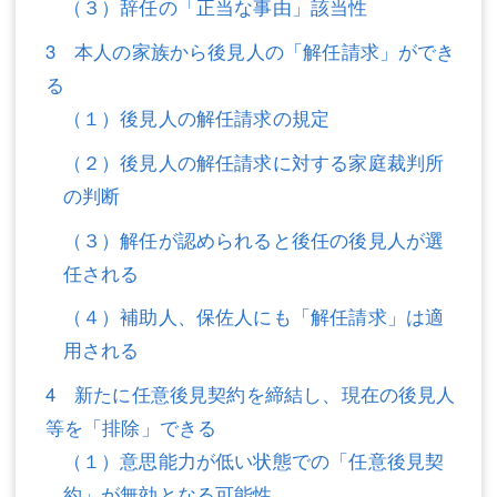
（３）辞任の「正当な事由」該当性
不動産登記
商業登記
3 本人の家族から後見人の「解任請求」ができ
る
商業登記
調査・書面作成
（１）後見人の解任請求の規定
調査・書面作成
債務整理
（２）後見人の解任請求に対する家庭裁判所
マスコミ取材・実績
債務整理
の判断
マスコミ取材・実績
アクセス
（３）解任が認められると後任の後見人が選
任される
アクセス
東京事務所 (新宿・四谷)
（４）補助人、保佐人にも「解任請求」は適
東京事務所 (新宿・四谷)
埼玉事務所 (さいたま市)
用される
埼玉事務所 (さいたま市)
川口事務所（埼玉県川口市）
4 新たに任意後見契約を締結し、現在の後見人
お問い合せフォーム
川口事務所（埼玉県川口市）
等を「排除」できる
（１）意思能力が低い状態での「任意後見契
約」が無効となる可能性