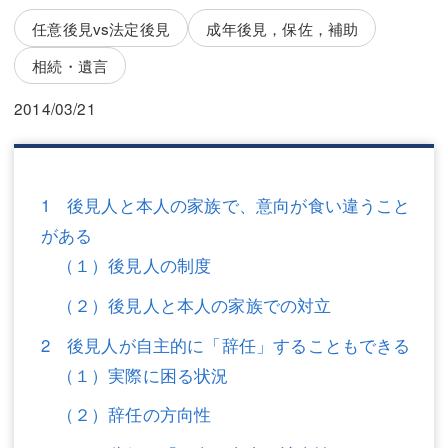
三平 隆史
三平 隆史
任意後見vs法定後見
成年後見，保佐，補助
吉元 優仁
吉元 優仁
相続・遺言
弁護士費用
小川 祐
2014/03/21
弁護士費用
不動産
不動産
相続・遺言
1 後見人と本人の家族で、意向が食い違うこと
相続・遺言
離婚（夫婦間トラブル）
がある
（１）後見人の制度
離婚（夫婦間トラブル）
企業法務
（２）後見人と本人の家族での対立
企業法務
労働問題（解雇，残業等）
2 後見人が自主的に「辞任」することもできる
労働問題（解雇，残業等）
刑事弁護
（１）実際に困る状況
刑事弁護
交通事故
（２）辞任の方向性
交通事故
不動産登記