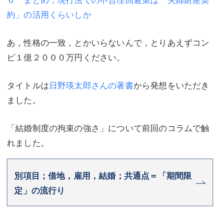
約」の活用くらいしか
不動産登記
商業登記
商業登記
調査・書面作成
あ，性格の一致，とかいらないんで，とりあえずコン
ピ１億２０００万円ください。
調査・書面作成
債務整理
マスコミ取材・実績
債務整理
タイトルは
日野瑛太郎さんの著書
から発想をいただき
ました。
マスコミ取材・実績
アクセス
アクセス
東京事務所 (新宿・四谷)
「結婚制度の拘束の強さ」について前回のコラムで触
東京事務所 (新宿・四谷)
埼玉事務所 (さいたま市)
れました。
埼玉事務所 (さいたま市)
川口事務所（埼玉県川口市）
別項目；借地，雇用，結婚；共通点＝「期間限
お問い合せフォーム
川口事務所（埼玉県川口市）
定」の流行り