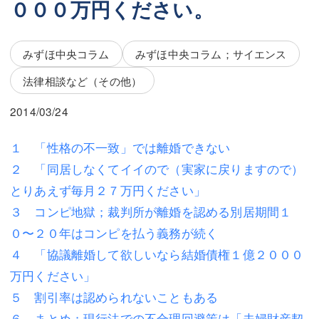
０００万円ください。
三平 隆史
三平 隆史
吉元 優仁
吉元 優仁
みずほ中央コラム
みずほ中央コラム；サイエンス
弁護士費用
小川 祐
法律相談など（その他）
弁護士費用
不動産
2014/03/24
不動産
相続・遺言
１ 「性格の不一致」では離婚できない
相続・遺言
離婚（夫婦間トラブル）
２ 「同居しなくてイイので（実家に戻りますので）
離婚（夫婦間トラブル）
企業法務
とりあえず毎月２７万円ください」
３ コンピ地獄；裁判所が離婚を認める別居期間１
企業法務
労働問題（解雇，残業等）
０〜２０年はコンピを払う義務が続く
労働問題（解雇，残業等）
刑事弁護
４ 「協議離婚して欲しいなら結婚債権１億２０００
万円ください」
刑事弁護
交通事故
５ 割引率は認められないこともある
交通事故
不動産登記
６ まとめ；現行法での不合理回避策は「夫婦財産契