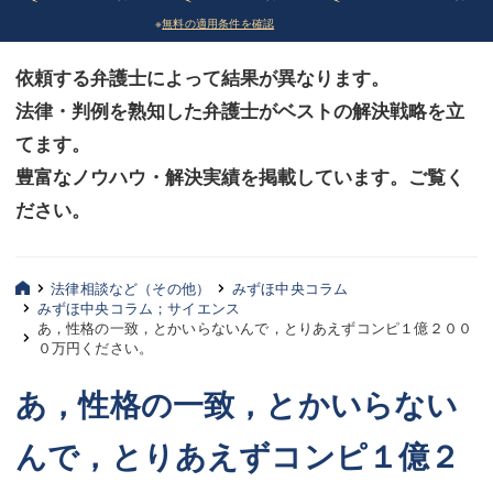
※
無料の適用条件を確認
債務整理
債務整理
依頼する弁護士によって結果が異なります。
法律相談など（その他）
法律相談など（その他）
法律・判例を熟知した弁護士がベストの解決戦略を立
お客様へ
お客様へ
てます。
みずほ中央の特長・実質編
みずほ中央の特長・実質編
豊富なノウハウ・解決実績を掲載しています。ご覧く
ださい。
みずほ中央の特長・形式編
みずほ中央の特長・形式編
弁護士紹介
弁護士紹介
法律相談など（その他）
みずほ中央コラム
みずほ中央コラム；サイエンス
三平 聡史
三平 聡史
あ，性格の一致，とかいらないんで，とりあえずコンピ１億２００
０万円ください。
酒井 博之
酒井 博之
あ，性格の一致，とかいらない
坂本 陽一
坂本 陽一
んで，とりあえずコンピ１億２
桶川 聡
桶川 聡