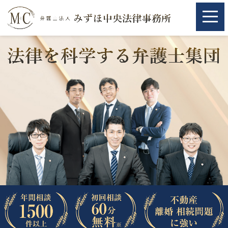
ホーム
ホーム
取扱分野
取扱分野
不動産
不動産
相続・遺言
相続・遺言
離婚（夫婦間トラブル）
離婚（夫婦間トラブル）
企業法務
企業法務
労働問題（解雇，残業等）
労働問題（解雇，残業等）
刑事弁護
刑事弁護
交通事故
交通事故