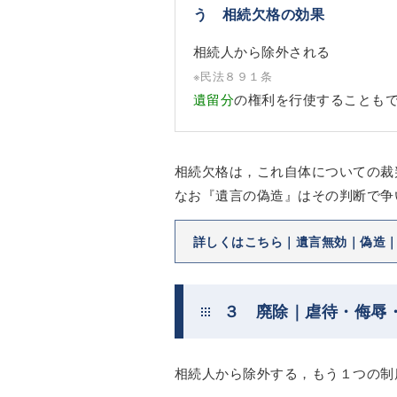
う 相続欠格の効果
相続人から除外される
※民法８９１条
遺留分
の権利を行使することも
相続欠格は，これ自体についての裁
なお『遺言の偽造』はその判断で争
詳しくはこちら｜遺言無効｜偽造
３ 廃除｜虐待・侮辱
相続人から除外する，もう１つの制