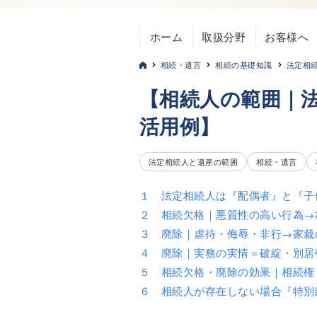
ホーム
取扱分野
お客様へ
相続・遺言
相続の基礎知識
法定相
【相続人の範囲｜
活用例】
法定相続人と遺産の範囲
相続・遺言
１ 法定相続人は『配偶者』と『子
２ 相続欠格｜悪質性の高い行為→
３ 廃除｜虐待・侮辱・非行→家裁
４ 廃除｜実務の実情＝破綻・別居
５ 相続欠格・廃除の効果｜相続権
６ 相続人が存在しない場合『特別