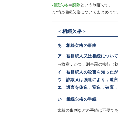
相続欠格
や
廃除
という制度です。
まずは相続欠格についてまとめます
＜相続欠格＞
あ 相続欠格の事由
ア 被相続人又は相続につい
→故意，かつ，刑事罰の執行（
イ 被相続人の殺害を知った
ウ 詐欺又は強迫により，遺
エ 遺言を偽造，変造，破棄
い 相続欠格の手続
家裁の審判などの手続は不要で