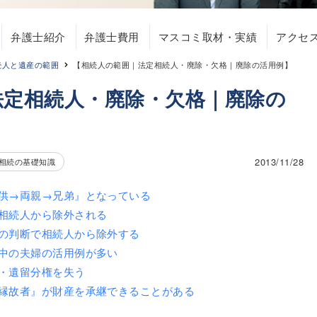
弁護士紹介
弁護士費用
マスコミ取材・実績
アクセ
続人と遺産の範囲
【相続人の範囲｜法定相続人・廃除・欠格｜廃除の活用例】
法定相続人・廃除・欠格｜廃除の
2013/11/28
相続の基礎知識
供→両親→兄弟』となっている
相続人から除外される
の判断で相続人から除外する
中の夫婦の活用例が多い
・遺留分権を失う
縁故者』が財産を承継できることがある