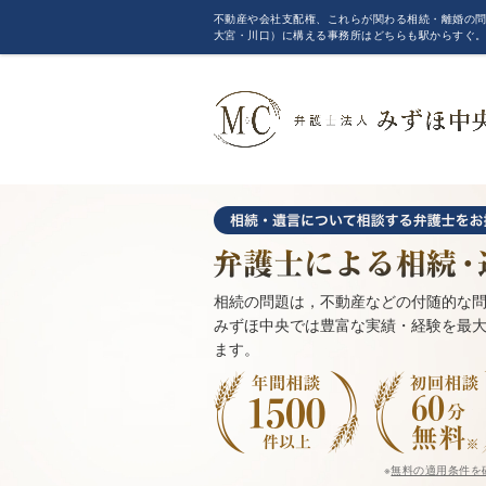
不動産や会社支配権、これらが関わる相続・離婚の問
大宮・川口）に構える事務所はどちらも駅からすぐ
相続の問題は，不動産などの付随的な
みずほ中央では豊富な実績・経験を最
ます。
※
無料の適用条件を