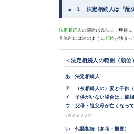
１ 法定相続人は『配
法定相続人
の範囲は民法上，明確に
具体的には次のように
順位
が決まっ
＜法定相続人の範囲（順位
あ 法定相続人
ア （被相続人の）妻と子供
イ 子供がいない場合は，被
ウ 父母・祖父母が亡くなっ
※民法９００条
い 代襲相続（参考・概要）