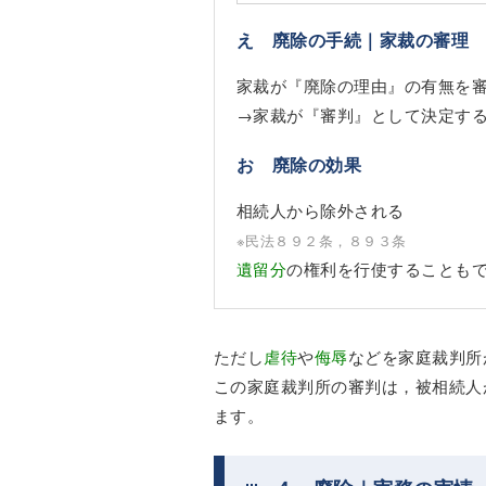
え 廃除の手続｜家裁の審理
家裁が『廃除の理由』の有無を
→家裁が『審判』として決定す
お 廃除の効果
相続人から除外される
※民法８９２条，８９３条
遺留分
の権利を行使することも
ただし
虐待
や
侮辱
などを家庭裁判所
この家庭裁判所の審判は，被相続人
ます。