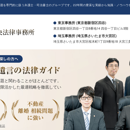
題を専門的に扱う弁護士・司法書士のグループです。22年間の豊富な実績から知識・ノウハウ
。
東京事務所 (東京都新宿区四谷)
東京都新宿区四谷一丁目8番地14 四谷一丁目ビル3階
埼玉事務所 (埼玉県さいたま市大宮区)
埼玉県さいたま市大宮区桜木町1丁目9番地18 大宮三
問題と関わることがほとんどです。
大限活かした最適戦略を徹底してい
確認