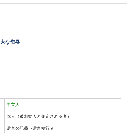
重大な侮辱
申立人
本人（被相続人と想定される者）
遺言の記載→遺言執行者