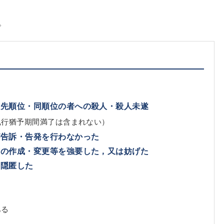
。
て先順位・同順位の者への殺人・殺人未遂
執行猶予期間満了は含まれない）
が告訴・告発を行わなかった
言の作成・変更等を強要した，又は妨げた
，隠匿した
ある