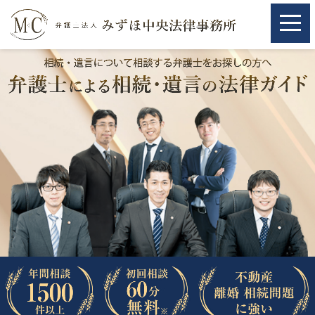
ホーム
ホーム
取扱分野
取扱分野
不動産
不動産
相続・遺言
相続・遺言
離婚（夫婦間トラブル）
離婚（夫婦間トラブル）
企業法務
企業法務
労働問題（解雇，残業等）
労働問題（解雇，残業等）
刑事弁護
刑事弁護
交通事故
交通事故