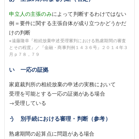
申立人の主張のみ
によって判断するわけではない
例＝要件に関する主張自体が成り立つかどうかだ
けの判断
※遠藤隆幸『相続放棄申述受理審判における熟慮期間の審査
とその程度』／『金融・商事判例１４３６号』２０１４年３
月ｐ７８，７９
い 一応の証拠
家庭裁判所の相続放棄の申述の実務において
受理を可能とする一応の証拠がある場合
→受理している
う 別手続における審理・判断（参考）
熟慮期間の起算点に問題がある場合