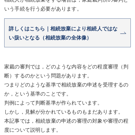
いう手続を行う必要があります。
不動産登記
商業登記
商業登記
調査・書面作成
詳しくはこちら｜相続放棄により相続人ではな
調査・書面作成
債務整理
い扱いとなる（相続放棄の全体像）
マスコミ取材・実績
債務整理
マスコミ取材・実績
アクセス
家裁の審判では，どのような内容をどの程度審理（判
アクセス
東京事務所 (新宿・四谷)
断）するのかという問題があります。
つまりどのような基準で相続放棄の申述を受理するの
東京事務所 (新宿・四谷)
埼玉事務所 (さいたま市)
か，という基準のことです。
埼玉事務所 (さいたま市)
川口事務所（埼玉県川口市）
判例によって判断基準が作られています。
しかし，見解が分かれているものもまだあります。
お問い合せフォーム
川口事務所（埼玉県川口市）
本記事では，相続放棄の申述の審理の対象や審理の程
度について説明します。