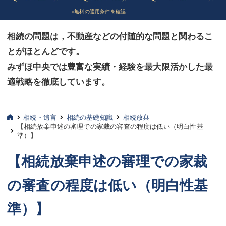
※
無料の適用条件を確認
債務整理
債務整理
相続の問題は，不動産などの付随的な問題と関わるこ
法律相談など（その他）
法律相談など（その他）
とがほとんどです。
お客様へ
お客様へ
みずほ中央では豊富な実績・経験を最大限活かした最
みずほ中央の特長・実質編
みずほ中央の特長・実質編
適戦略を徹底しています。
みずほ中央の特長・形式編
みずほ中央の特長・形式編
相続・遺言
相続の基礎知識
相続放棄
弁護士紹介
弁護士紹介
【相続放棄申述の審理での家裁の審査の程度は低い（明白性基
準）】
三平 聡史
三平 聡史
【相続放棄申述の審理での家裁
酒井 博之
酒井 博之
の審査の程度は低い（明白性基
坂本 陽一
坂本 陽一
準）】
桶川 聡
桶川 聡