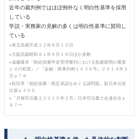
近年の裁判例ではほぼ例外なく明白性基準を採用
している
学説・実務家の見解の多くは明白性基準に賛同し
ている
※東京高裁平成２２年８月１０日
※大阪高裁昭和６１年６月１６日ほか多数
※遠藤隆幸『相続放棄申述受理審判における熟慮期間の審査
とその程度』／『金融・商事判例１４３６号』２０１４年３
月ｐ７８
※松田享『相続放棄・限定承認をめぐる諸問題』新日本法規
出版ｐ４００
※『月報司法書士２０１５年２月』日本司法書士会連合会ｐ
８７〜