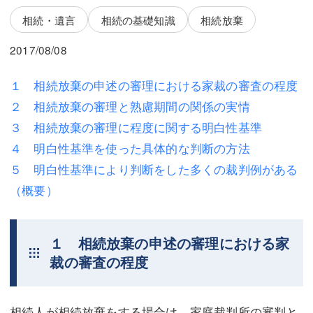
三平 隆史
三平 隆史
相続・遺言
相続の基礎知識
相続放棄
吉元 優仁
吉元 優仁
2017/08/08
弁護士費用
小川 祐
１ 相続放棄の申述の審理における家裁の審査の程度
弁護士費用
不動産
２ 相続放棄の審理と熟慮期間の関係の実情
不動産
相続・遺言
３ 相続放棄の審理に程度に関する明白性基準
４ 明白性基準を使った具体的な判断の方法
相続・遺言
離婚（夫婦間トラブル）
５ 明白性基準により判断をした多くの裁判例がある
離婚（夫婦間トラブル）
企業法務
（概要）
企業法務
労働問題（解雇，残業等）
１ 相続放棄の申述の審理における家
労働問題（解雇，残業等）
刑事弁護
裁の審査の程度
刑事弁護
交通事故
交通事故
不動産登記
相続人が相続放棄をする場合は，家庭裁判所の審判と