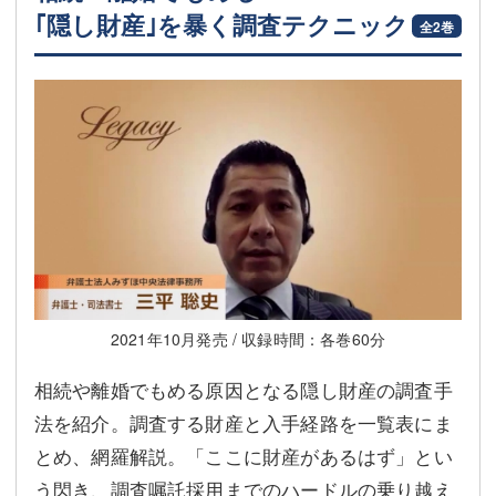
｢隠し財産｣を暴く調査テクニック
全2巻
2021年10月発売 / 収録時間：各巻60分
相続や離婚でもめる原因となる隠し財産の調査手
法を紹介。調査する財産と入手経路を一覧表にま
とめ、網羅解説。「ここに財産があるはず」とい
う閃き、調査嘱託採用までのハードルの乗り越え