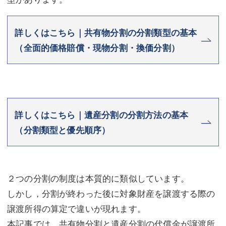
不動産登記
商業登記
詳しくはこちら｜共有物分割の分割類型の基本
商業登記
調査・書面作成
（全面的価格賠償・現物分割・換価分割）
調査・書面作成
債務整理
マスコミ取材・実績
債務整理
マスコミ取材・実績
アクセス
詳しくはこちら｜遺産分割の分割方法の基本
アクセス
東京事務所 (新宿・四谷)
（分割類型と優先順序）
東京事務所 (新宿・四谷)
埼玉事務所 (さいたま市)
埼玉事務所 (さいたま市)
川口事務所（埼玉県川口市）
２つの分割の制度は本質的に類似しています。
お問い合せフォーム
川口事務所（埼玉県川口市）
しかし，分割が終わった後に対象財産を譲渡する際の
譲渡所得の算定で違いが現れます。
本記事では，共有物分割と遺産分割の代償金が譲渡所