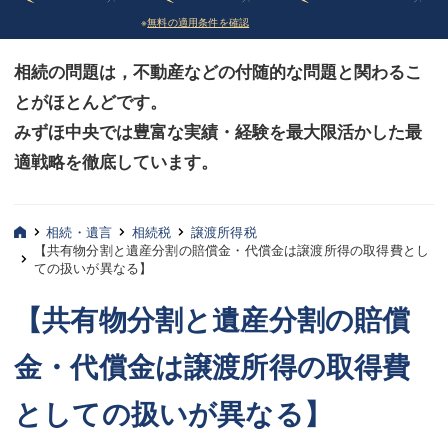
※
無料の適用条件を確認
債務整理
債務整理
相続の問題は，不動産などの付随的な問題と関わるこ
法律相談など（その他）
法律相談など（その他）
とがほとんどです。
お客様へ
お客様へ
みずほ中央では豊富な実績・経験を最大限活かした最
みずほ中央の特長・実質編
みずほ中央の特長・実質編
適戦略を徹底しています。
みずほ中央の特長・形式編
みずほ中央の特長・形式編
相続・遺言
相続税
譲渡所得税
弁護士紹介
弁護士紹介
【共有物分割と遺産分割の賠償金・代償金は譲渡所得の取得費とし
ての扱いが異なる】
三平 聡史
三平 聡史
【共有物分割と遺産分割の賠償
酒井 博之
酒井 博之
金・代償金は譲渡所得の取得費
坂本 陽一
坂本 陽一
としての扱いが異なる】
桶川 聡
桶川 聡