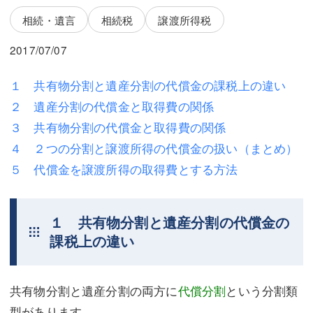
三平 隆史
三平 隆史
相続・遺言
相続税
譲渡所得税
吉元 優仁
吉元 優仁
2017/07/07
弁護士費用
小川 祐
１ 共有物分割と遺産分割の代償金の課税上の違い
弁護士費用
不動産
２ 遺産分割の代償金と取得費の関係
不動産
相続・遺言
３ 共有物分割の代償金と取得費の関係
４ ２つの分割と譲渡所得の代償金の扱い（まとめ）
相続・遺言
離婚（夫婦間トラブル）
５ 代償金を譲渡所得の取得費とする方法
離婚（夫婦間トラブル）
企業法務
企業法務
労働問題（解雇，残業等）
１ 共有物分割と遺産分割の代償金の
課税上の違い
労働問題（解雇，残業等）
刑事弁護
刑事弁護
交通事故
共有物分割と遺産分割の両方に
代償分割
という分割類
交通事故
不動産登記
型があります。