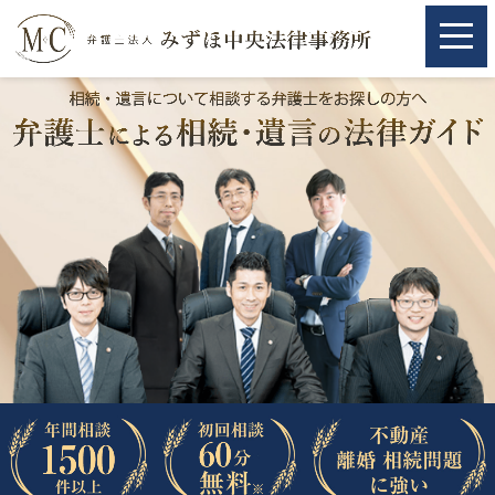
ホーム
ホーム
取扱分野
取扱分野
不動産
不動産
相続・遺言
相続・遺言
離婚（夫婦間トラブル）
離婚（夫婦間トラブル）
企業法務
企業法務
労働問題（解雇，残業等）
労働問題（解雇，残業等）
刑事弁護
刑事弁護
交通事故
交通事故