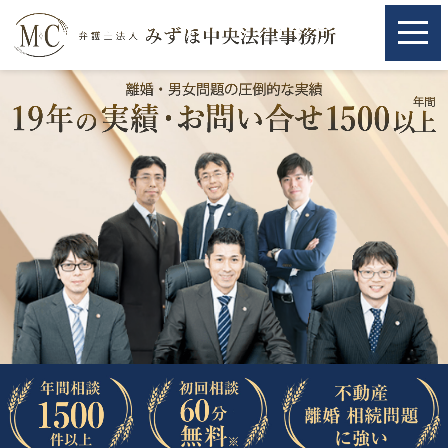
ホーム
ホーム
取扱分野
取扱分野
不動産
不動産
相続・遺言
相続・遺言
離婚（夫婦間トラブル）
離婚（夫婦間トラブル）
企業法務
企業法務
労働問題（解雇，残業等）
労働問題（解雇，残業等）
刑事弁護
刑事弁護
交通事故
交通事故