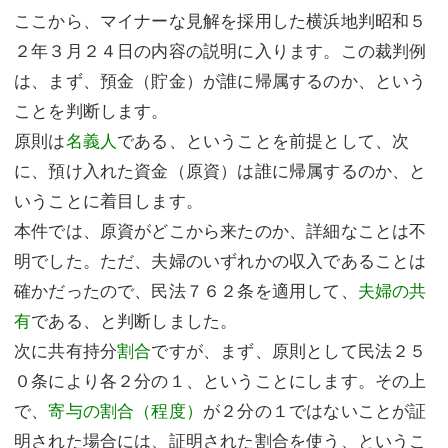
ここから、マイナーな見解を採用した横浜地判昭和５
２年３月２４日の内容の説明に入ります。この裁判例
は、まず、預金（貯金）が誰に帰属するのか、という
ことを判断します。
原則は
名義人
である、ということを前提として、次
に、預け入れた資金（原資）は誰に帰属するのか、と
いうことに着目します。
本件では、原資がどこから来たのか、詳細なことは不
明でした。ただ、夫婦のいずれかの収入であることは
確かだったので、民法７６２条を適用して、
夫婦の共
有
である、と判断しました。
次に共有持分
割合
ですが、まず、原則として民法２５
０条により各２分の１、ということにします。その上
で、
寄与の割合（程度）
が２分の１ではないことが証
明された場合には、証明された割合を使う、というこ