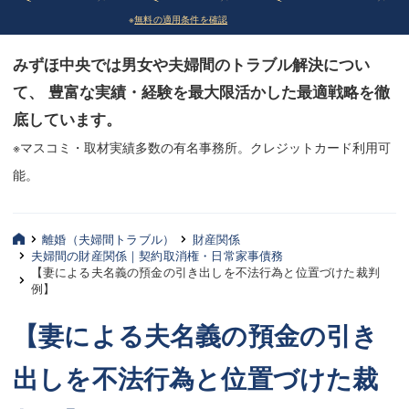
※
無料の適用条件を確認
債務整理
債務整理
みずほ中央では男女や夫婦間のトラブル解決につい
法律相談など（その他）
法律相談など（その他）
て、 豊富な実績・経験を最大限活かした最適戦略を徹
お客様へ
お客様へ
底しています。
みずほ中央の特長・実質編
みずほ中央の特長・実質編
※マスコミ・取材実績多数の有名事務所。クレジットカード利用可
能。
みずほ中央の特長・形式編
みずほ中央の特長・形式編
弁護士紹介
弁護士紹介
離婚（夫婦間トラブル）
財産関係
夫婦間の財産関係｜契約取消権・日常家事債務
三平 聡史
三平 聡史
【妻による夫名義の預金の引き出しを不法行為と位置づけた裁判
例】
酒井 博之
酒井 博之
【妻による夫名義の預金の引き
坂本 陽一
坂本 陽一
出しを不法行為と位置づけた裁
桶川 聡
桶川 聡