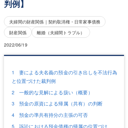
判例】
三平 隆史
三平 隆史
吉元 優仁
吉元 優仁
夫婦間の財産関係｜契約取消権・日常家事債務
弁護士費用
小川 祐
財産関係
離婚（夫婦間トラブル）
弁護士費用
不動産
2022/06/19
不動産
相続・遺言
相続・遺言
離婚（夫婦間トラブル）
1 妻による夫名義の預金の引き出しを不法行為
離婚（夫婦間トラブル）
企業法務
と位置づけた裁判例
企業法務
労働問題（解雇，残業等）
2 一般的な見解による扱い（概要）
労働問題（解雇，残業等）
刑事弁護
3 預金の原資による帰属（共有）の判断
刑事弁護
交通事故
4 預金の準共有持分の主張の可否
交通事故
不動産登記
5 訴訟における預金債権の帰属の位置づけ