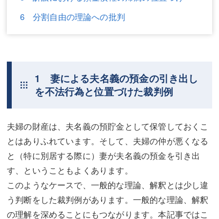
不動産登記
商業登記
6 分割自由の理論への批判
商業登記
調査・書面作成
調査・書面作成
債務整理
1 妻による夫名義の預金の引き出し
マスコミ取材・実績
債務整理
を不法行為と位置づけた裁判例
マスコミ取材・実績
アクセス
アクセス
東京事務所 (新宿・四谷)
夫婦の財産は、夫名義の預貯金として保管しておくこ
とはありふれています。そして、夫婦の仲が悪くなる
東京事務所 (新宿・四谷)
埼玉事務所 (さいたま市)
と（特に別居する際に）妻が夫名義の預金を引き出
埼玉事務所 (さいたま市)
川口事務所（埼玉県川口市）
す、ということもよくあります。
お問い合せフォーム
川口事務所（埼玉県川口市）
このようなケースで、一般的な理論、解釈とは少し違
う判断をした裁判例があります。一般的な理論、解釈
の理解を深めることにもつながります。本記事ではこ