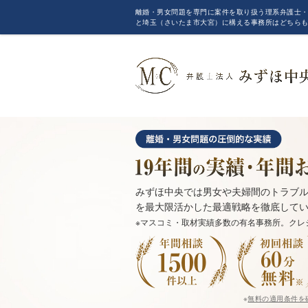
離婚・男女問題を専門に案件を取り扱う理系弁護士・
と埼玉（さいたま市大宮）に構える事務所はどちら
みずほ中央では男女や夫婦間のトラブル
を最大限活かした最適戦略を徹底して
※マスコミ・取材実績多数の有名事務所。クレ
※
無料の適用条件を