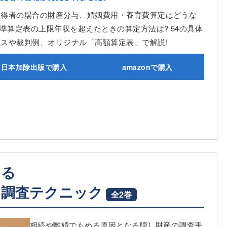
所得者の場合の財産分与、婚姻費用・養育費算定はどうな
標準算定表の上限年収を超えたときの算定方法は? 54の具体
ースや裁判例、オリジナル「高額算定表」で解説!
日本加除出版で購入
amazonで購入
める
く調査テクニック
全2巻
相続や離婚でもめる原因となる隠し財産の調査手