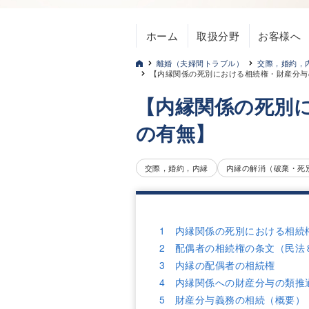
ホーム
取扱分野
お客様へ
離婚（夫婦間トラブル）
交際，婚約，
【内縁関係の死別における相続権・財産分与
【内縁関係の死別
の有無】
交際，婚約，内縁
内縁の解消（破棄・死
1 内縁関係の死別における相続
2 配偶者の相続権の条文（民法
3 内縁の配偶者の相続権
4 内縁関係への財産分与の類推
5 財産分与義務の相続（概要）