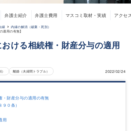
弁護士紹介
弁護士費用
マスコミ取材・実績
アクセ
内縁
内縁の解消（破棄・死別）
の適用の有無】
における相続権・財産分与の適用
2022/02/24
別）
離婚（夫婦間トラブル）
権・財産分与の適用の有無
８９０条）
適用