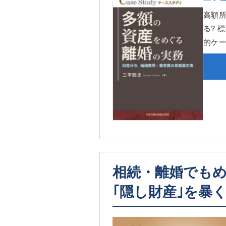
高額
る? 
的ケ
相続・離婚でも
｢隠し財産｣を暴